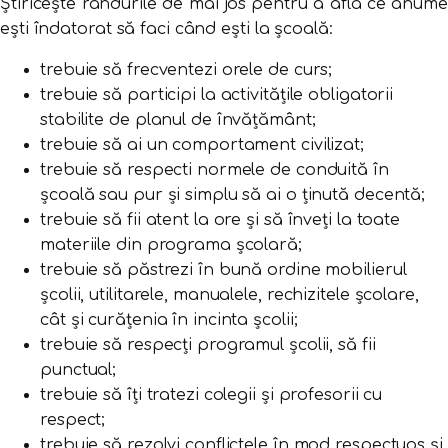
Știricește rândurile de mai jos pentru a afla ce anume
ești îndatorat să faci când ești la școală:
trebuie să frecventezi orele de curs;
trebuie să participi la activitățile obligatorii
stabilite de planul de învățământ;
trebuie să ai un comportament civilizat;
trebuie să respecti normele de conduită în
școală sau pur și simplu să ai o ținută decentă;
trebuie să fii atent la ore și să înveți la toate
materiile din programa școlară;
trebuie să păstrezi în bună ordine mobilierul
școlii, utilitarele, manualele, rechizitele școlare,
cât și curățenia în incinta școlii;
trebuie să respecți programul școlii, să fii
punctual;
trebuie să îți tratezi colegii și profesorii cu
respect;
trebuie să rezolvi conflictele în mod respectuos și