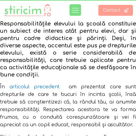
Contact
Responsabilitățile elevului la școală constituie
un subiect de interes atât pentru elevi, dar și
pentru cadre didactice și părinți. Deși, în
diverse aspecte, accentul este pus pe drepturile
elevului, există o serie considerabilă de
responsabilități, care trebuie aplicate pentru
ca activitățile educaționale să se desfășoare în
bune condiții.
În
articolul precedent
am prezentat care sunt
drepturile de care te bucuri în incinta școlii, însă
trebuie să conștientizezi că, la rândul tău, ai anumite
responsabilități. Respectarea acestora te va forma
frumos, cu o conduită corespunzătoare și vei fi
apreciat ca un copil educat, responsabil și ascultător.