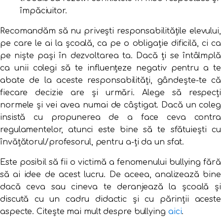
împăciuitor.
Recomandăm să nu privești responsabilitățile elevului,
pe care le ai la școală, ca pe o obligație dificilă, ci ca
pe niște pași în dezvoltarea ta. Dacă ți se întâlmplă
ca unii colegi să te influențeze negativ pentru a te
abate de la aceste responsabilități, gândește-te că
fiecare decizie are și urmări. Alege să respecți
normele și vei avea numai de câștigat. Dacă un coleg
insistă cu propunerea de a face ceva contra
regulamentelor, atunci este bine să te sfătuiești cu
învățătorul/profesorul, pentru a-ți da un sfat.
Este posibil să fii o victimă a fenomenului bullying fără
să ai idee de acest lucru. De aceea, analizează bine
dacă ceva sau cineva te deranjează la școală și
discută cu un cadru didactic și cu părinții aceste
aspecte. Citește mai mult despre bullying
aici
.