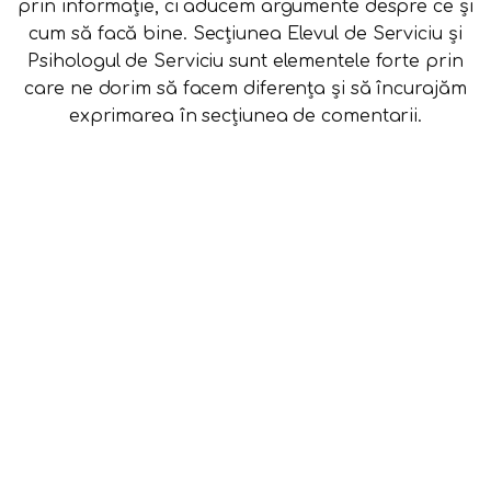
prin informație, ci aducem argumente despre ce și
cum să facă bine. Secțiunea Elevul de Serviciu și
Psihologul de Serviciu sunt elementele forte prin
care ne dorim să facem diferența și să încurajăm
exprimarea în secțiunea de comentarii.
Utile
Contact
Despre noi
Concept
Politică de confidențialitate