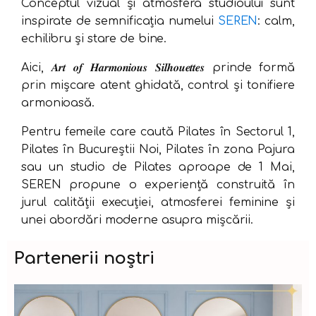
Conceptul vizual și atmosfera studioului sunt
inspirate de semnificația numelui
SEREN
: calm,
echilibru și stare de bine.
Aici, 𝑨𝒓𝒕 𝒐𝒇 𝑯𝒂𝒓𝒎𝒐𝒏𝒊𝒐𝒖𝒔 𝑺𝒊𝒍𝒉𝒐𝒖𝒆𝒕𝒕𝒆𝒔 prinde formă
prin mișcare atent ghidată, control și tonifiere
armonioasă.
Pentru femeile care caută Pilates în Sectorul 1,
Pilates în Bucureștii Noi, Pilates în zona Pajura
sau un studio de Pilates aproape de 1 Mai,
SEREN propune o experiență construită în
jurul calității execuției, atmosferei feminine și
unei abordări moderne asupra mișcării.
Partenerii noștri