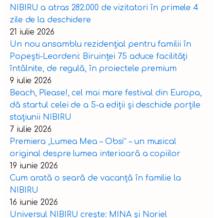
NIBIRU a atras 282.000 de vizitatori în primele 4
zile de la deschidere
21 iulie 2026
Un nou ansamblu rezidențial pentru familii în
Popești-Leordeni: Biruinței 75 aduce facilități
întâlnite, de regulă, în proiectele premium
9 iulie 2026
Beach, Please!, cel mai mare festival din Europa,
dă startul celei de a 5-a ediții și deschide porțile
stațiunii NIBIRU
7 iulie 2026
Premiera „Lumea Mea – Obsi” – un musical
original despre lumea interioară a copiilor
19 iunie 2026
Cum arată o seară de vacanță în familie la
NIBIRU
16 iunie 2026
Universul NIBIRU crește: MINA și Noriel