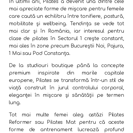
În ultimii ani, Pilates a devenit una dintre cele
mai apreciate forme de mișcare pentru femeile
care caută un echilibru între tonifiere, postură,
mobilitate și wellbeing. Tendința se vede tot
mai clar și în România, iar interesul pentru
clase de pilates în Sectorul 1 crește constant,
mai ales în zone precum Bucureștii Noi, Pajura,
1 Mai sau Pod Constanța.
De la studiouri boutique până la concepte
premium inspirate din marile capitale
europene, Pilates se transformă într-un stil de
viață construit în jurul controlului corporal,
eleganței în mișcare și sănătății pe termen
lung.
Tot mai multe femei aleg astăzi Pilates
Reformer sau Pilates Mat pentru că aceste
forme de antrenament lucrează profund