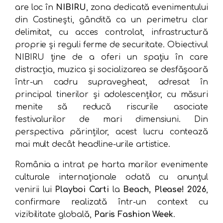
are loc în
NIBIRU
, zona dedicată evenimentului
din Costinești, gândită ca un perimetru clar
delimitat, cu acces controlat, infrastructură
proprie și reguli ferme de securitate. Obiectivul
NIBIRU ține de a oferi un spațiu în care
distracția, muzica și socializarea se desfășoară
într-un cadru supravegheat, adresat în
principal tinerilor și adolescenților, cu măsuri
menite să reducă riscurile asociate
festivalurilor de mari dimensiuni. Din
perspectiva părinților, acest lucru contează
mai mult decât headline-urile artistice.
România a intrat pe harta marilor evenimente
culturale internaționale odată cu anunțul
venirii lui
Playboi Carti
la
Beach, Please! 2026
,
confirmare realizată într-un context cu
vizibilitate globală,
Paris Fashion Week
.