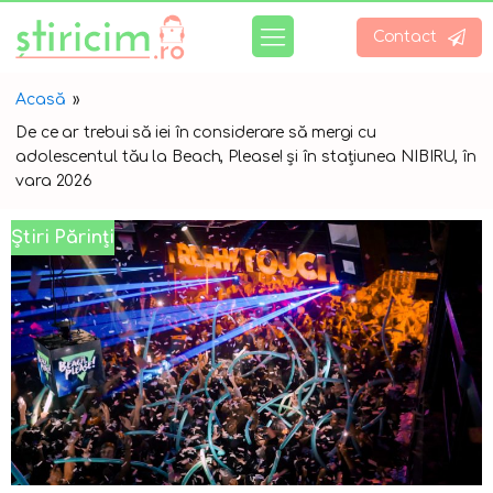
Contact
Acasă
»
De ce ar trebui să iei în considerare să mergi cu
adolescentul tău la Beach, Please! și în stațiunea NIBIRU, în
vara 2026
Știri Părinți