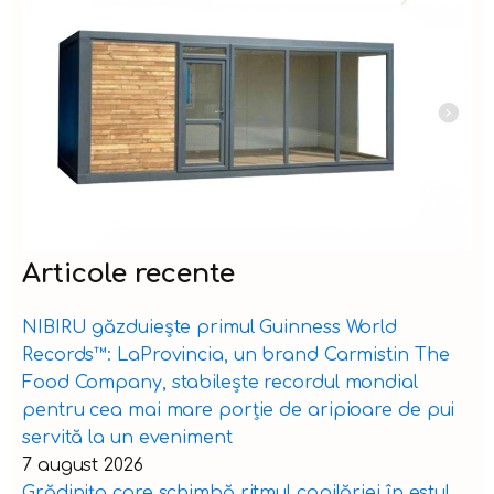
Articole recente
NIBIRU găzduiește primul Guinness World
Records™️: LaProvincia, un brand Carmistin The
Food Company, stabilește recordul mondial
pentru cea mai mare porție de aripioare de pui
servită la un eveniment
7 august 2026
Grădinița care schimbă ritmul copilăriei în estul