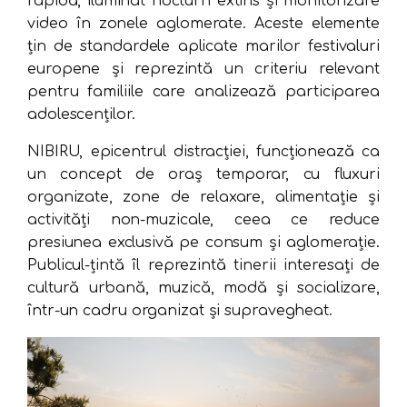
rapidă, iluminat nocturn extins și monitorizare
video în zonele aglomerate. Aceste elemente
țin de standardele aplicate marilor festivaluri
europene și reprezintă un criteriu relevant
pentru familiile care analizează participarea
adolescenților.
NIBIRU, epicentrul distracției, funcționează ca
un concept de oraș temporar, cu fluxuri
organizate, zone de relaxare, alimentație și
activități non-muzicale, ceea ce reduce
presiunea exclusivă pe consum și aglomerație.
Publicul-țintă îl reprezintă tinerii interesați de
cultură urbană, muzică, modă și socializare,
într-un cadru organizat și supravegheat.