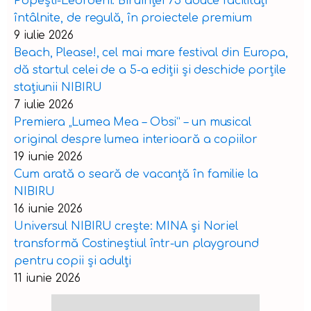
Popești-Leordeni: Biruinței 75 aduce facilități
întâlnite, de regulă, în proiectele premium
9 iulie 2026
Beach, Please!, cel mai mare festival din Europa,
dă startul celei de a 5-a ediții și deschide porțile
stațiunii NIBIRU
7 iulie 2026
Premiera „Lumea Mea – Obsi” – un musical
original despre lumea interioară a copiilor
19 iunie 2026
Cum arată o seară de vacanță în familie la
NIBIRU
16 iunie 2026
Universul NIBIRU crește: MINA și Noriel
transformă Costineștiul într-un playground
pentru copii și adulți
11 iunie 2026