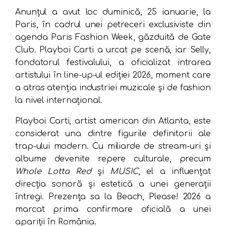
Anunțul a avut loc duminică, 25 ianuarie, la
Paris, în cadrul unei petreceri exclusiviste din
agenda Paris Fashion Week, găzduită de Gate
Club. Playboi Carti a urcat pe scenă, iar Selly,
fondatorul festivalului, a oficializat intrarea
artistului în line-up-ul ediției 2026, moment care
a atras atenția industriei muzicale și de fashion
la nivel internațional.
Playboi Carti, artist american din Atlanta, este
considerat una dintre figurile definitorii ale
trap-ului modern. Cu miliarde de stream-uri și
albume devenite repere culturale, precum
Whole Lotta Red
și
MUSIC
, el a influențat
direcția sonoră și estetică a unei generații
întregi. Prezența sa la Beach, Please! 2026 a
marcat prima confirmare oficială a unei
apariții în România.