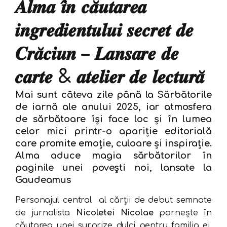
𝑨𝒍𝒎𝒂 𝒊̂𝒏 𝒄𝒂̆𝒖𝒕𝒂𝒓𝒆𝒂
𝒊𝒏𝒈𝒓𝒆𝒅𝒊𝒆𝒏𝒕𝒖𝒍𝒖𝒊 𝒔𝒆𝒄𝒓𝒆𝒕 𝒅𝒆
𝑪𝒓𝒂̆𝒄𝒊𝒖𝒏 – 𝑳𝒂𝒏𝒔𝒂𝒓𝒆 𝒅𝒆
𝒄𝒂𝒓𝒕𝒆 & 𝒂𝒕𝒆𝒍𝒊𝒆𝒓 𝒅𝒆 𝒍𝒆𝒄𝒕𝒖𝒓𝒂̆
Mai sunt câteva zile până la Sărbătorile
de iarnă ale anului 2025, iar atmosfera
de sărbătoare își face loc și în lumea
celor mici printr-o apariție editorială
care promite emoție, culoare și inspirație.
Alma aduce magia sărbătorilor în
paginile unei povești noi, lansate la
Gaudeamus
Personajul central al cărții de debut semnate
de jurnalista
Nicoletei Nicolae
pornește în
căutarea unei surprize dulci pentru familia ei.