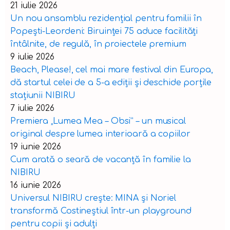
21 iulie 2026
Un nou ansamblu rezidențial pentru familii în
Popești-Leordeni: Biruinței 75 aduce facilități
întâlnite, de regulă, în proiectele premium
9 iulie 2026
Beach, Please!, cel mai mare festival din Europa,
dă startul celei de a 5-a ediții și deschide porțile
stațiunii NIBIRU
7 iulie 2026
Premiera „Lumea Mea – Obsi” – un musical
original despre lumea interioară a copiilor
19 iunie 2026
Cum arată o seară de vacanță în familie la
NIBIRU
16 iunie 2026
Universul NIBIRU crește: MINA și Noriel
transformă Costineștiul într-un playground
pentru copii și adulți