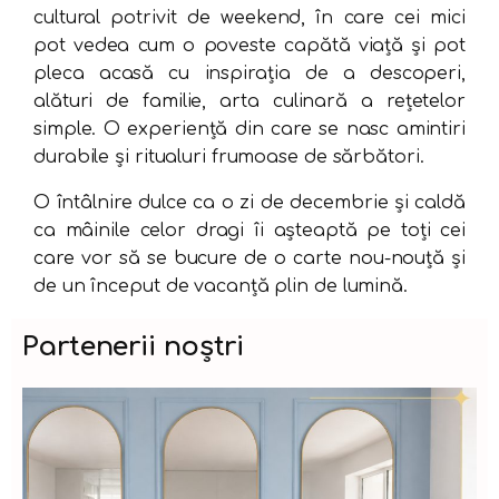
cultural potrivit de weekend, în care cei mici
pot vedea cum o poveste capătă viață și pot
pleca acasă cu inspirația de a descoperi,
alături de familie, arta culinară a rețetelor
simple. O experiență din care se nasc amintiri
durabile și ritualuri frumoase de sărbători.
O întâlnire dulce ca o zi de decembrie și caldă
ca mâinile celor dragi îi așteaptă pe toți cei
care vor să se bucure de o carte nou-nouță și
de un început de vacanță plin de lumină.
Partenerii noștri