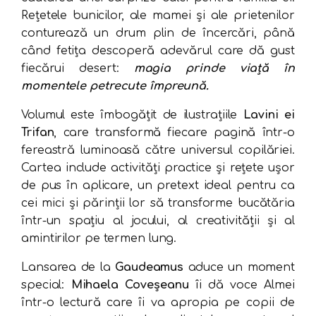
Rețetele bunicilor, ale mamei și ale prietenilor
conturează un drum plin de încercări, până
când fetița descoperă adevărul care dă gust
fiecărui desert:
magia prinde viață în
momentele petrecute împreună.
Volumul este îmbogățit de ilustrațiile
Lavini ei
Trifan
, care transformă fiecare pagină într-o
fereastră luminoasă către universul copilăriei.
Cartea include activități practice și rețete ușor
de pus în aplicare, un pretext ideal pentru ca
cei mici și părinții lor să transforme bucătăria
într-un spațiu al jocului, al creativității și al
amintirilor pe termen lung.
Lansarea de la
Gaudeamus
aduce un moment
special:
Mihaela Coveșeanu
îi dă voce Almei
într-o lectură care îi va apropia pe copii de