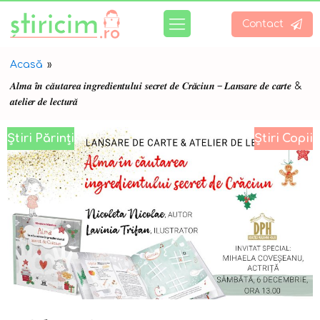
Contact
Acasă
»
𝑨𝒍𝒎𝒂 𝒊̂𝒏 𝒄𝒂̆𝒖𝒕𝒂𝒓𝒆𝒂 𝒊𝒏𝒈𝒓𝒆𝒅𝒊𝒆𝒏𝒕𝒖𝒍𝒖𝒊 𝒔𝒆𝒄𝒓𝒆𝒕 𝒅𝒆 𝑪𝒓𝒂̆𝒄𝒊𝒖𝒏 – 𝑳𝒂𝒏𝒔𝒂𝒓𝒆 𝒅𝒆 𝒄𝒂𝒓𝒕𝒆 &
𝒂𝒕𝒆𝒍𝒊𝒆𝒓 𝒅𝒆 𝒍𝒆𝒄𝒕𝒖𝒓𝒂̆
Știri Părinți
Știri Copii