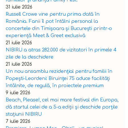
familiilor și anunță Family Fest.
31 iulie 2026
Russell Crowe vine pentru prima dată în
România. Fanii îl pot întâlni personal la
concertele din Timișoara și București printr-o
experiență Meet & Greet exclusivă
21 iulie 2026
NIBIRU a atras 282.000 de vizitatori în primele 4
zile de la deschidere
21 iulie 2026
Un nou ansamblu rezidențial pentru familii în
Popești-Leordeni: Biruinței 75 aduce facilități
întâlnite, de regulă, în proiectele premium
9 iulie 2026
Beach, Please!, cel mai mare festival din Europa,
dă startul celei de a 5-a ediții și deschide porțile
stațiunii NIBIRU
7 iulie 2026