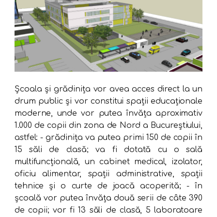
Școala și grădinița vor avea acces direct la un
drum public și vor constitui spații educaționale
moderne, unde vor putea învăța aproximativ
1.000 de copii din zona de Nord a Bucureștiului,
astfel: - grădinița va putea primi 150 de copii în
15 săli de clasă; va fi dotată cu o sală
multifuncțională, un cabinet medical, izolator,
oficiu alimentar, spații administrative, spații
tehnice și o curte de joacă acoperită; - în
școală vor putea învăța două serii de câte 390
de copii; vor fi 13 săli de clasă, 5 laboratoare