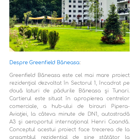
Despre Greenfield Băneasa
:
Greenfield Băneasa este cel mai mare proiect
rezidențial dezvoltat în Sectorul 1, încadrat pe
două laturi de pădurile Băneasa și Tunari.
Cartierul este situat în apropierea centrelor
comerciale, a hub-ului de birouri Pipera-
Aviației, la câteva minute de DN1, autostradă
A3 și aeroportul internațional Henri Coandă.
Conceptul acestui proiect face trecerea de la
ansamblul rezidențial de sine stătător la