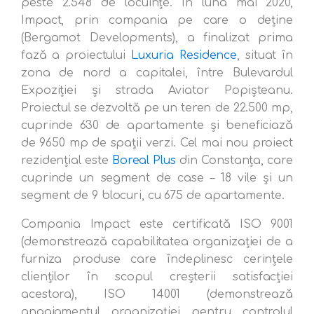
peste 2.548 de locuințe. În luna mai 2020,
Impact, prin compania pe care o deține
(Bergamot Developments), a finalizat prima
fază a proiectului
Luxuria Residence
, situat în
zona de nord a capitalei, între Bulevardul
Expoziției și strada Aviator Popișteanu.
Proiectul se dezvoltă pe un teren de 22.500 mp,
cuprinde 630 de apartamente și beneficiază
de 9650 mp de spații verzi. Cel mai nou proiect
rezidențial este
Boreal Plus
din Constanța, care
cuprinde un segment de case – 18 vile și un
segment de 9 blocuri, cu 675 de apartamente.
Compania Impact este certificată ISO 9001
(demonstrează capabilitatea organizației de a
furniza produse care îndeplinesc cerințele
clienților în scopul creșterii satisfacției
acestora), ISO 14001 (demonstrează
angajamentul organizației pentru controlul