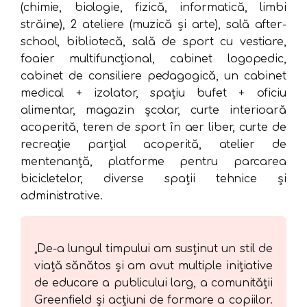
(chimie, biologie, fizică, informatică, limbi
străine), 2 ateliere (muzică și arte), sală after-
school, bibliotecă, sală de sport cu vestiare,
foaier multifuncțional, cabinet logopedic,
cabinet de consiliere pedagogică, un cabinet
medical + izolator, spațiu bufet + oficiu
alimentar, magazin școlar, curte interioară
acoperită, teren de sport în aer liber, curte de
recreație parțial acoperită, atelier de
mentenanță, platforme pentru parcarea
bicicletelor, diverse spații tehnice și
administrative.
„De-a lungul timpului am susținut un stil de
viață sănătos și am avut multiple inițiative
de educare a publicului larg, a comunității
Greenfield și acțiuni de formare a copiilor.