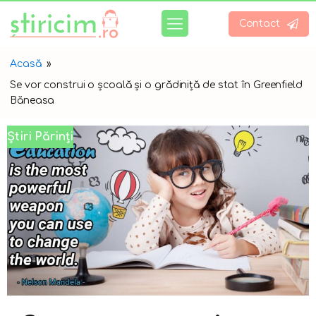
Contact
Acasă
»
Se vor construi o școală și o grădiniță de stat în Greenfield
Băneasa
Știri Părinți