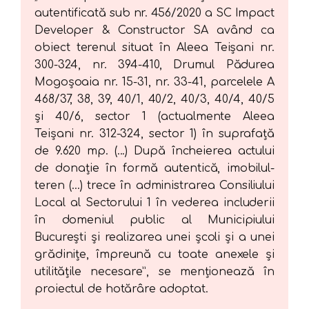
autentificată sub nr. 456/2020 a SC Impact
Developer & Constructor SA având ca
obiect terenul situat în Aleea Teişani nr.
300-324, nr. 394-410, Drumul Pădurea
Mogoşoaia nr. 15-31, nr. 33-41, parcelele A
468/37, 38, 39, 40/1, 40/2, 40/3, 40/4, 40/5
şi 40/6, sector 1 (actualmente Aleea
Teişani nr. 312-324, sector 1) în suprafaţă
de 9.620 mp. (...) După încheierea actului
de donaţie în formă autentică, imobilul-
teren (...) trece în administrarea Consiliului
Local al Sectorului 1 în vederea includerii
în domeniul public al Municipiului
Bucureşti şi realizarea unei şcoli şi a unei
grădiniţe, împreună cu toate anexele şi
utilităţile necesare”, se menționează în
proiectul de hotărâre adoptat.