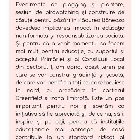
Evenimente de plogging și plantare,
sesiuni de birdwatching și construire de
căsuțe pentru păsări în Pădurea Băneasa
dovedesc implicarea Impact în educația
non-formală și responsabilizarea socială.
Și pentru că a venit momentul să facem
mai mult pentru educație, cu suportul și
acceptul Primăriei și al Consiliului Local
din Sectorul 1, am donat acest teren pe
care se vor construi grădiniță și școală,
de care vor beneficia toți cei care locuiesc
în nord, cu precădere în cartierul
Greenfield si zona limitrofă. Este un pas
important pentru noi și sperăm ca
inițiativa să fie apreciată și, de ce nu, să îi
inspire și pe alții, pentru că instituțiile
educaționale mai aproape de casă
contribuie la un standard ridicat al