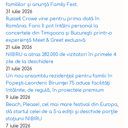
familiilor și anunță Family Fest.
31 iulie 2026
Russell Crowe vine pentru prima dată în
România. Fanii îl pot întâlni personal la
concertele din Timișoara și București printr-o
experiență Meet & Greet exclusivă
21 iulie 2026
NIBIRU a atras 282.000 de vizitatori în primele 4
zile de la deschidere
21 iulie 2026
Un nou ansamblu rezidențial pentru familii în
Popești-Leordeni: Biruinței 75 aduce facilități
întâlnite, de regulă, în proiectele premium
9 iulie 2026
Beach, Please!, cel mai mare festival din Europa,
dă startul celei de a 5-a ediții și deschide porțile
stațiunii NIBIRU
7 iulie 2026