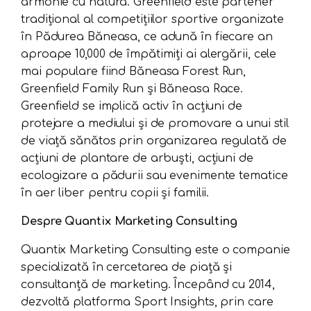
armonie cu natura. Greenfield este partener
tradițional al competițiilor sportive organizate
în Pădurea Băneasa, ce adună în fiecare an
aproape 10,000 de împătimiți ai alergării, cele
mai populare fiind Băneasa Forest Run,
Greenfield Family Run și Băneasa Race.
Greenfield se implică activ în acțiuni de
protejare a mediului și de promovare a unui stil
de viață sănătos prin organizarea regulată de
acțiuni de plantare de arbuști, acțiuni de
ecologizare a pădurii sau evenimente tematice
în aer liber pentru copii și familii.
Despre Quantix Marketing Consulting
Quantix Marketing Consulting este o companie
specializată în cercetarea de piață și
consultanță de marketing. Începând cu 2014,
dezvoltă platforma Sport Insights, prin care