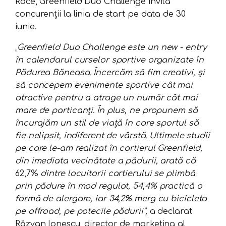
Race, Greenfield Duo Challenge invită
concurenții la linia de start pe data de 30
iunie.
„
Greenfield Duo Challenge este un new - entry
în calendarul curselor sportive organizate în
Pădurea Băneasa. Încercăm să fim creativi, și
să concepem evenimente sportive cât mai
atractive pentru a atrage un număr cât mai
mare de particanți. În plus, ne propunem să
încurajăm un stil de viață în care sportul să
fie nelipsit, indiferent de vârstă. Ultimele studii
pe care le-am realizat în cartierul Greenfield,
din imediata vecinătate a pădurii, arată că
62,7%
dintre locuitorii cartierului se plimbă
prin pădure în mod regulat, 54,4% practică o
formă de alergare, iar 34,2% merg cu bicicleta
pe offroad, pe potecile pădurii”,
a declarat
Răzvan Ionescu, director de marketing al