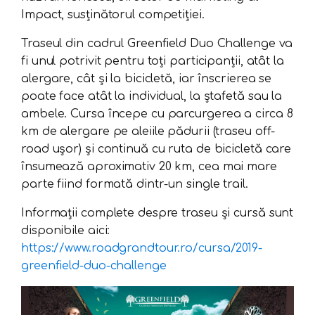
Impact, susținătorul competiției.
Traseul din cadrul Greenfield Duo Challenge va
fi unul potrivit pentru toți participanții, atât la
alergare, cât și la bicicletă, iar înscrierea se
poate face atât la individual, la ștafetă sau la
ambele. Cursa începe cu parcurgerea a circa 8
km de alergare pe aleiile pădurii (traseu off-
road ușor) și continuă cu ruta de bicicletă care
însumează aproximativ 20 km, cea mai mare
parte fiind formată dintr-un single trail.
Informații complete despre traseu și cursă sunt
disponibile aici:
https://www.roadgrandtour.ro/cursa/2019-
greenfield-duo-challenge