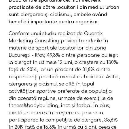
Două dintre sporturile cel mai frecvent
practicate de către locuitorii din mediul urban
sunt alergarea și ciclismul, ambele având
beneficii importante pentru organism.
Conform unui studiu realizat de Quantix
Marketing Consulting privind trendurile în
materie de sport ale locuitorilor din zona
București - Ilfov, 49,3% dintre persoane au ieșit
la alergat în ultimele 12 luni, o creștere cu 130%
față de 2014, iar un procent de 31,8% dintre
respondenți practică mersul cu bicicleta. Astfel,
alergarea și ciclismul se află în topul
activităților sportive preferate de populația
din această regiune, urmate de exercițiile de
fitness&bodybuilding, înot și fotbal. În plus,
există un interes în creștere cu privire la
participarea la competițiile de alergare, 35,6%
în 2019 față de 15,6% în urmă cu 5 ani, ceea ce