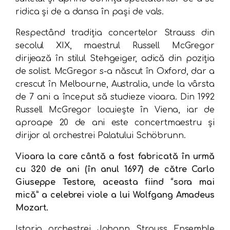
ridica și de a dansa în pași de vals.
Respectând tradiția concertelor Strauss din
secolul XIX, maestrul Russell McGregor
dirijează în stilul Stehgeiger, adică din poziția
de solist. McGregor s-a născut în Oxford, dar a
crescut în Melbourne, Australia, unde la vârsta
de 7 ani a început să studieze vioara. Din 1992
Russell McGregor locuiește în Viena, iar de
aproape 20 de ani este concertmaestru și
dirijor al orchestrei Palatului Schöbrunn.
Vioara la care cântă a fost fabricată în urmă
cu 320 de ani (în anul 1697) de către Carlo
Giuseppe Testore, aceasta fiind “sora mai
mică” a celebrei viole a lui Wolfgang Amadeus
Mozart.
Istoria orchestrei Johann Strauss Ensemble