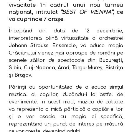
vivacitate în cadrul unui nou
turneu
național, intitulat
”BEST OF VIENNA”,
ce
va cuprinde 7 orașe.
Începând din data de
12 decembrie
,
interpretarea plină virtuozitate a orchestrei
Johann Strauss Ensemble,
va aduce magia
Crăciunului vienez mai aproape de români pe
scenele sălilor de spectacole din
București,
Sibiu, Cluj-Napoca, Arad, Târgu-Mureș, Bistrița
și Brașov.
Părinții au oportunitatea de a educa simțul
muzical al copiilor, ducându-i la astfel de
evenimente. În acest mod, muzica de calitate
va reprezenta o mică părticică a copilăriei lor
și o vor asocia cu magia ei specifică,
reprezentând un punct de interes pe măsură
ce vor crește, devenind adulți.