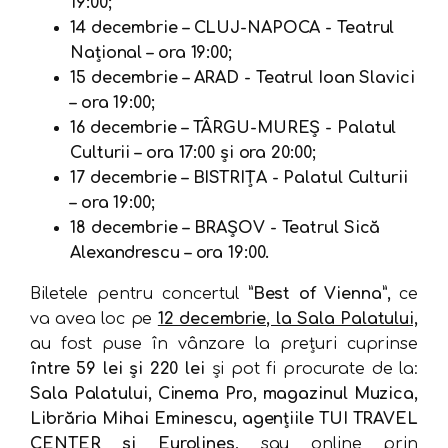
19:00;
14 decembrie – CLUJ-NAPOCA - Teatrul
Național – ora 19:00;
15 decembrie – ARAD - Teatrul Ioan Slavici
– ora 19:00;
16 decembrie – TÂRGU-MUREȘ - Palatul
Culturii – ora 17:00 și ora 20:00;
17 decembrie – BISTRIȚA - Palatul Culturii
– ora 19:00;
18 decembrie – BRAȘOV - Teatrul Sică
Alexandrescu – ora 19:00.
Biletele pentru concertul
”Best of Vienna”,
ce
va avea loc pe
12 decembrie, la Sala Palatului,
au fost puse în vânzare la prețuri cuprinse
între 59 lei și 220 lei
și pot fi procurate de la:
Sala Palatului, Cinema Pro, magazinul Muzica,
Librăria Mihai Eminescu, agențiile TUI TRAVEL
CENTER și Eurolines,
sau online prin