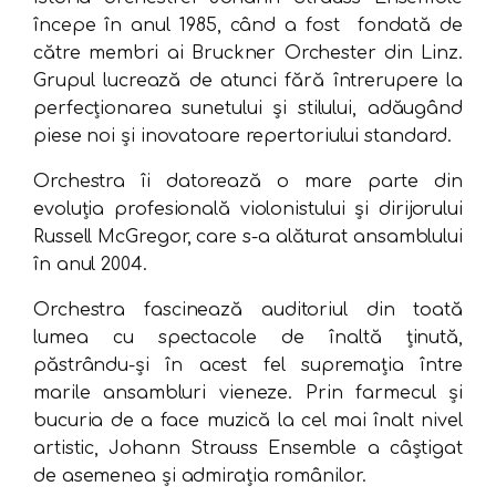
începe în anul 1985, când a fost fondată de
către membri ai Bruckner Orchester din Linz.
Grupul lucrează de atunci fără întrerupere la
perfecționarea sunetului și stilului, adăugând
piese noi și inovatoare repertoriului standard.
Orchestra îi datorează o mare parte din
evoluția profesională violonistului și dirijorului
Russell McGregor, care s-a alăturat ansamblului
în anul 2004.
Orchestra fascinează auditoriul din toată
lumea cu spectacole de înaltă ținută,
păstrându-și în acest fel supremația între
marile ansambluri vieneze. Prin farmecul și
bucuria de a face muzică la cel mai înalt nivel
artistic, Johann Strauss Ensemble a câștigat
de asemenea și admirația românilor.