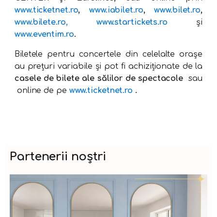
www.ticketnet.ro
,
www.iabilet.ro
,
www.bilet.ro
,
www.bilete.ro, www.startickets.ro
și
www.eventim.ro
.
Biletele pentru concertele din celelalte orașe
au prețuri variabile și pot fi achiziționate de la
casele de bilete ale sălilor de spectacole
sau
online de pe
www.ticketnet.ro
.
Partenerii noștri