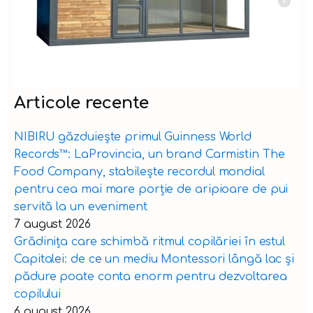
Articole recente
NIBIRU găzduiește primul Guinness World
Records™️: LaProvincia, un brand Carmistin The
Food Company, stabilește recordul mondial
pentru cea mai mare porție de aripioare de pui
servită la un eveniment
7 august 2026
Grădinița care schimbă ritmul copilăriei în estul
Capitalei: de ce un mediu Montessori lângă lac și
pădure poate conta enorm pentru dezvoltarea
copilului
6 august 2026