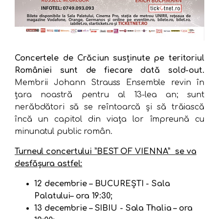
Concertele de Crăciun susținute pe teritoriul
României sunt de fiecare dată sold-out.
Membrii Johann Strauss Ensemble revin în
țara noastră pentru al 13-lea an; sunt
nerăbdători să se reîntoarcă și să trăiască
încă un capitol din viața lor împreună cu
minunatul public român.
Turneul concertului ”BEST OF VIENNA” se va
desfășura astfel:
12 decembrie – BUCUREȘTI - Sala
Palatului– ora 19:30;
13 decembrie – SIBIU - Sala Thalia – ora