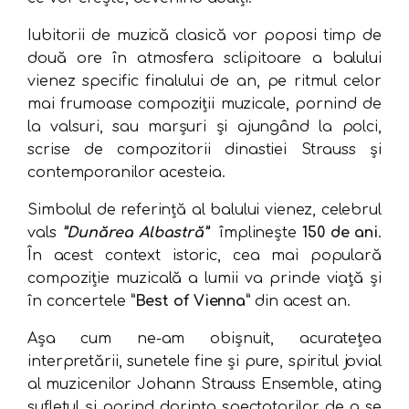
Iubitorii de muzică clasică vor poposi timp de
două ore în atmosfera sclipitoare a balului
vienez specific finalului de an, pe ritmul celor
mai frumoase compoziții muzicale, pornind de
la valsuri, sau marşuri şi ajungând la polci,
scrise de compozitorii dinastiei Strauss și
contemporanilor acesteia.
Simbolul de referință al balului vienez, celebrul
vals
”Dunărea Albastră”
împlinește
150 de ani
.
În acest context istoric, cea mai populară
compoziție muzicală a lumii va prinde viață și
în concertele
”Best of Vienna”
din acest an.
Așa cum ne-am obișnuit, acurateţea
interpretării, sunetele fine şi pure, spiritul jovial
al muzicenilor Johann Strauss Ensemble, ating
sufletul și aprind dorința spectatorilor de a se