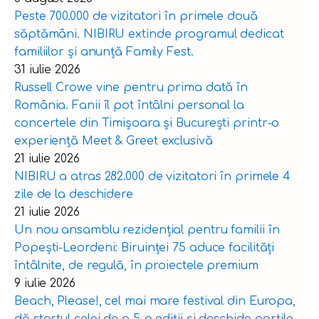
Peste 700.000 de vizitatori în primele două
săptămâni. NIBIRU extinde programul dedicat
familiilor și anunță Family Fest.
31 iulie 2026
Russell Crowe vine pentru prima dată în
România. Fanii îl pot întâlni personal la
concertele din Timișoara și București printr-o
experiență Meet & Greet exclusivă
21 iulie 2026
NIBIRU a atras 282.000 de vizitatori în primele 4
zile de la deschidere
21 iulie 2026
Un nou ansamblu rezidențial pentru familii în
Popești-Leordeni: Biruinței 75 aduce facilități
întâlnite, de regulă, în proiectele premium
9 iulie 2026
Beach, Please!, cel mai mare festival din Europa,