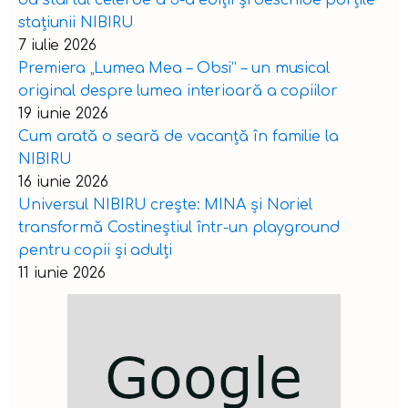
dă startul celei de a 5-a ediții și deschide porțile
stațiunii NIBIRU
7 iulie 2026
Premiera „Lumea Mea – Obsi” – un musical
original despre lumea interioară a copiilor
19 iunie 2026
Cum arată o seară de vacanță în familie la
NIBIRU
16 iunie 2026
Universul NIBIRU crește: MINA și Noriel
transformă Costineștiul într-un playground
pentru copii și adulți
11 iunie 2026