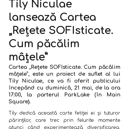
Tily Niculae
lansează Cartea
„Rețete SOFIsticate.
Cum păcălim
mâțele”
Cartea „Rețete SOFIsticate. Cum păcălim
mâțele”, este un proiect de suflet al lui
Tily Niculae, ce va fi oferit publicului
începând cu duminică, 21 mai, de la ora
17:00, la parterul ParkLake (în Main
Square).
Tily dedică această carte fetiței ei și tuturor
părinților, care trec prin felurite momente
atunci când experimentează diversificarea,