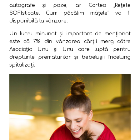
autografe și poze, iar Cartea „Rețete
SOFIsticate. Cum păcălim mâțele” va fi
disponibilă la vânzare.
Un lucru minunat și important de menționat
este că 7% din vânzarea cărții merg către
Asociația Unu și Unu care luptă pentru
drepturile prematurilor și bebelușii îndelung
spitalizați.