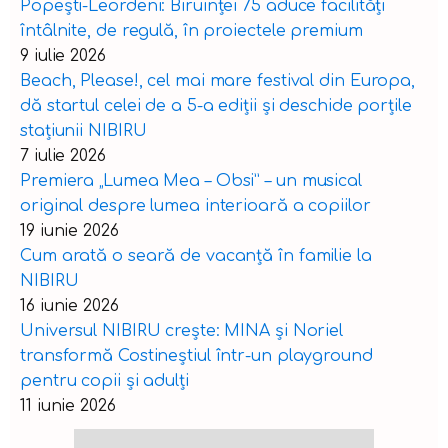
Popești-Leordeni: Biruinței 75 aduce facilități
întâlnite, de regulă, în proiectele premium
9 iulie 2026
Beach, Please!, cel mai mare festival din Europa,
dă startul celei de a 5-a ediții și deschide porțile
stațiunii NIBIRU
7 iulie 2026
Premiera „Lumea Mea – Obsi” – un musical
original despre lumea interioară a copiilor
19 iunie 2026
Cum arată o seară de vacanță în familie la
NIBIRU
16 iunie 2026
Universul NIBIRU crește: MINA și Noriel
transformă Costineștiul într-un playground
pentru copii și adulți
11 iunie 2026