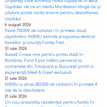
Grădinița care schimbă ritmul copilăriei în estul
Capitalei: de ce un mediu Montessori lângă lac și
pădure poate conta enorm pentru dezvoltarea
copilului
6 august 2026
Peste 700.000 de vizitatori în primele două
săptămâni. NIBIRU extinde programul dedicat
familiilor și anunță Family Fest.
31 iulie 2026
Russell Crowe vine pentru prima dată în
România. Fanii îl pot întâlni personal la
concertele din Timișoara și București printr-o
experiență Meet & Greet exclusivă
21 iulie 2026
NIBIRU a atras 282.000 de vizitatori în primele 4
zile de la deschidere
21 iulie 2026
Un nou ansamblu rezidențial pentru familii în