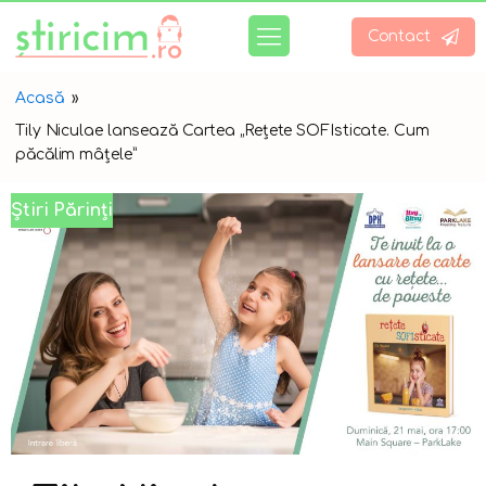
Contact
Acasă
»
Tily Niculae lansează Cartea „Rețete SOFIsticate. Cum
păcălim mâțele”
Știri Părinți