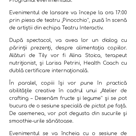
Programul evenimentului:
Evenimentul de lansare va începe la ora 17:00
prin piesa de teatru „Pinocchio”, pusă în scenă
de artiștii din echipa Teatru Interactiv.
După spectacol, va avea lor un dialog cu
părinții prezenți, despre alimentația copiilor.
Alături de Tily vor fi Alina Stoica, terapeut
nutriționist, și Larisa Petrini, Health Coach cu
dublă certificare internațională.
În paralel, copiii își vor pune în practică
abilitățile creative în cadrul unui „Atelier de
crafting – Desenăm fructe și legume” și se pot
bucura de o sesiune specială de pictat pe față.
De asemenea, vor pot degusta din sucurile și
smoothie-urile sănătoase.
Evenimentul se va încheia cu o sesiune de