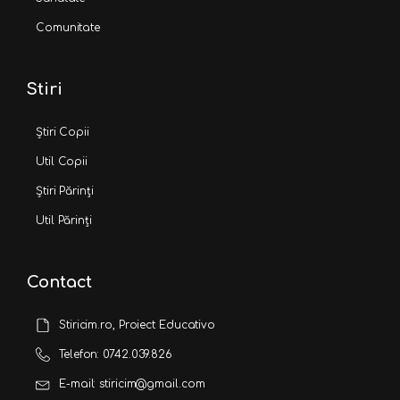
Comunitate
Stiri
Știri Copii
Util Copii
Știri Părinți
Util Părinți
Contact
Stiricim.ro, Proiect Educativo
Telefon: 0742.039.826
E-mail: stiricim@gmail.com