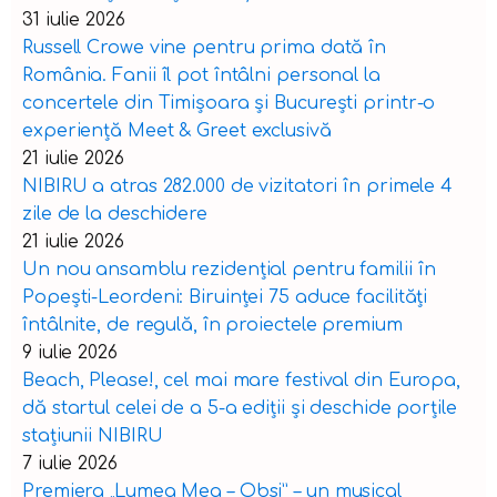
31 iulie 2026
Russell Crowe vine pentru prima dată în
România. Fanii îl pot întâlni personal la
concertele din Timișoara și București printr-o
experiență Meet & Greet exclusivă
21 iulie 2026
NIBIRU a atras 282.000 de vizitatori în primele 4
zile de la deschidere
21 iulie 2026
Un nou ansamblu rezidențial pentru familii în
Popești-Leordeni: Biruinței 75 aduce facilități
întâlnite, de regulă, în proiectele premium
9 iulie 2026
Beach, Please!, cel mai mare festival din Europa,
dă startul celei de a 5-a ediții și deschide porțile
stațiunii NIBIRU
7 iulie 2026
Premiera „Lumea Mea – Obsi” – un musical