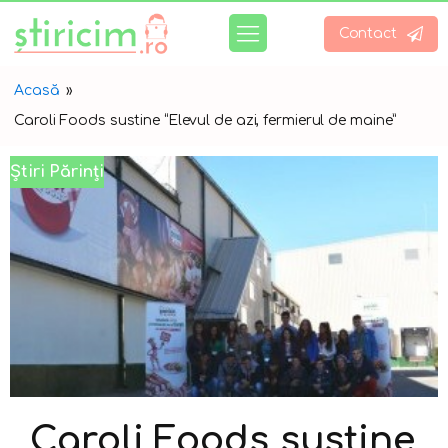
Contact
Acasă
»
Caroli Foods sustine “Elevul de azi, fermierul de maine”
Știri Părinți
Caroli Foods sustine