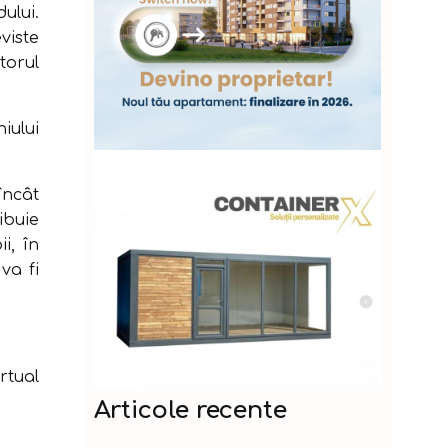
ului.
viste
torul
iului
încât
ibuie
i, în
va fi
rtual
Articole recente