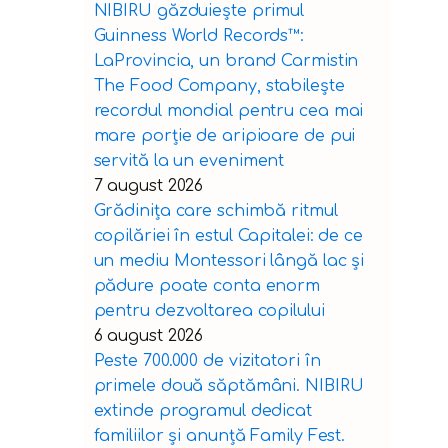
NIBIRU găzduiește primul
Guinness World Records™️:
LaProvincia, un brand Carmistin
The Food Company, stabilește
recordul mondial pentru cea mai
mare porție de aripioare de pui
servită la un eveniment
7 august 2026
Grădinița care schimbă ritmul
copilăriei în estul Capitalei: de ce
un mediu Montessori lângă lac și
pădure poate conta enorm
pentru dezvoltarea copilului
6 august 2026
Peste 700.000 de vizitatori în
primele două săptămâni. NIBIRU
extinde programul dedicat
familiilor și anunță Family Fest.