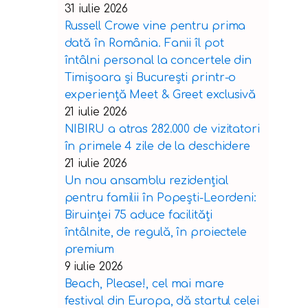
31 iulie 2026
Russell Crowe vine pentru prima
dată în România. Fanii îl pot
întâlni personal la concertele din
Timișoara și București printr-o
experiență Meet & Greet exclusivă
21 iulie 2026
NIBIRU a atras 282.000 de vizitatori
în primele 4 zile de la deschidere
21 iulie 2026
Un nou ansamblu rezidențial
pentru familii în Popești-Leordeni:
Biruinței 75 aduce facilități
întâlnite, de regulă, în proiectele
premium
9 iulie 2026
Beach, Please!, cel mai mare
festival din Europa, dă startul celei