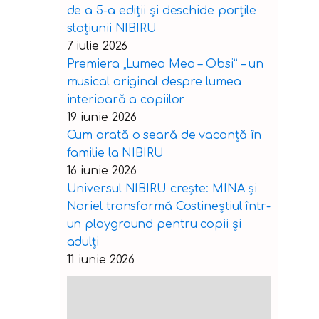
de a 5-a ediții și deschide porțile
stațiunii NIBIRU
7 iulie 2026
Premiera „Lumea Mea – Obsi” – un
musical original despre lumea
interioară a copiilor
19 iunie 2026
Cum arată o seară de vacanță în
familie la NIBIRU
16 iunie 2026
Universul NIBIRU crește: MINA și
Noriel transformă Costineștiul într-
un playground pentru copii și
adulți
11 iunie 2026