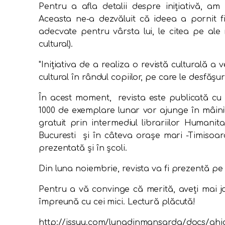
Pentru a afla detalii despre iniţiativă, am
Aceasta ne-a dezvăluit că ideea a pornit fir
adecvate pentru vârsta lui, le citea pe al
cultural).
"Iniţiativa de a realiza o revistă culturală a
cultural în rândul copiilor, pe care le desfăşu
În acest moment, revista este publicată cu s
1000 de exemplare lunar vor ajunge în mâinile
gratuit prin intermediul librariilor Humanit
Bucuresti şi în câteva oraşe mari -Timisoara
prezentată şi în şcoli.
Din luna noiembrie, revista va fi prezentă pe 
Pentru a vă convinge că merită, aveţi mai jos
împreună cu cei mici. Lectură plăcută!
http://issuu.com/lunadinmansarda/docs/gh