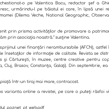
 chestionat-o pe Valentica Bacu, redactor şef a Ghid
esc, urmărindu-l pe băiatul ei care, în lipsă unei re
e mamei (Dilema Veche, National Geographic, Observa
 venit prin prisma activităţilor de promovare a patrimon
răm prin asociaţia noastră." susţine Valentina.
prijinul unei finanţări nerambursabile (AFCN), astfel 
 însetaţilor de informaţie de calitate. Revista se distr
as şi Cărtureşti, în muzee, centre creative pentru copi
, Cluj, Brasov, Constanţa, Galaţi). Din septembrie, ea 
piaţă într-un tiraj mai mare, contracost.
 varianta online a revistei, pe care o puteţi răsfoi vi
idul_poznet_pt_webpdf