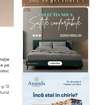
maţie
te pe
nimic
şi 12
tural