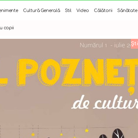
enimente
Cultură Generală
Stil
Video
Călătorii
Sănătate
u copii
Ști