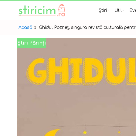
Știri
Util
Ev
Acasă
»
Ghidul Pozneţ, singura revistă culturală pentr
Știri Părinți