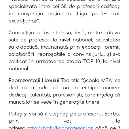
specializată între cei 30 de profesori calificaţi
în competiția națională „Liga profesorilor
excepţionali”.
Compețiția a fost strânsă, însă, dintre câteva
sute de profesori la nivel naţional, activitatea
sa didactică, încununată prin expoziţii, premii,
colaborări ireproşabile a convins juriul și s-a
calificat în următoarea etapă TOP 10, la nivel
național.
Reprezentații Liceului Teoretic “Școala MEA” se
declară mândri că au în echipă oameni
dedicați, talentați, profesioniști, care înțeleg că
munca lor se vede în generațiile tinere.
Puteți și voi să îl susţineţi pe profesorul Barbu,
prin vot la
adresa
http://bit.ly/ligaprofesorilor
până pe 7