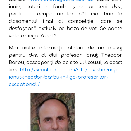
iunie, alături de familia şi de prietenii dvs.,
pentru a ocupa un loc cât mai bun în
clasamentul final al competiţiei, care se
desfăşoară exclusiv pe bază de vot. Se poate
vota o singură dată.
Mai multe informații, alături de un mesaj
pentru dvs. al dlui profesor Ionuț Theodor
Barbu, descoperiți de pe site-ul liceului, la acest
link:
http://scoala-mea.com/site/il-sustinem-pe-
ionut-theodor-barbu-in-liga-profesorilor-
exceptionali/