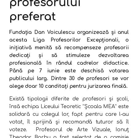
profesorului
preferat
Fundația Dan Voiculescu organizează și anul
acesta Liga Profesorilor Excepționali, o
inițiativă menită să recompenseze profesorii
dedicați și să stimuleze dezvoltarea
profesională în rândul cadrelor didactice.
Până pe 7 iunie este deschisă votarea
publicului larg. Dintre 30 de profesori se vor
alege doar 10 canditați pentru jurizarea finală.
Există tipologii diferite de profesori și școli,
însă echipa Liceului Teoretic “Școala MEA” este
solidară cu colegul lor, fapt pentru care l-au
votat, îl sprijină și recomandă tuturor să îl
voteze. Profesorul de Arte Vizuale, Ionuţ
Theodor Barbu a fost selectat de o comisie