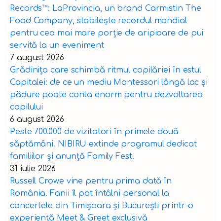
Records™️: LaProvincia, un brand Carmistin The
Food Company, stabilește recordul mondial
pentru cea mai mare porție de aripioare de pui
servită la un eveniment
7 august 2026
Grădinița care schimbă ritmul copilăriei în estul
Capitalei: de ce un mediu Montessori lângă lac și
pădure poate conta enorm pentru dezvoltarea
copilului
6 august 2026
Peste 700.000 de vizitatori în primele două
săptămâni. NIBIRU extinde programul dedicat
familiilor și anunță Family Fest.
31 iulie 2026
Russell Crowe vine pentru prima dată în
România. Fanii îl pot întâlni personal la
concertele din Timișoara și București printr-o
experiență Meet & Greet exclusivă