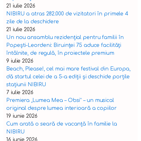
21 iulie 2026
NIBIRU a atras 282.000 de vizitatori în primele 4
zile de la deschidere
21 iulie 2026
Un nou ansamblu rezidențial pentru familii în
Popești-Leordeni: Biruinței 75 aduce facilități
întâlnite, de regulă, în proiectele premium
9 iulie 2026
Beach, Please!, cel mai mare festival din Europa,
dă startul celei de a 5-a ediții și deschide porțile
stațiunii NIBIRU
7 iulie 2026
Premiera „Lumea Mea – Obsi” – un musical
original despre lumea interioară a copiilor
19 iunie 2026
Cum arată o seară de vacanță în familie la
NIBIRU
16 iunie 2026