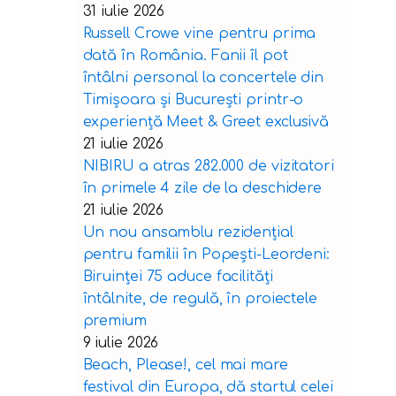
31 iulie 2026
Russell Crowe vine pentru prima
dată în România. Fanii îl pot
întâlni personal la concertele din
Timișoara și București printr-o
experiență Meet & Greet exclusivă
21 iulie 2026
NIBIRU a atras 282.000 de vizitatori
în primele 4 zile de la deschidere
21 iulie 2026
Un nou ansamblu rezidențial
pentru familii în Popești-Leordeni:
Biruinței 75 aduce facilități
întâlnite, de regulă, în proiectele
premium
9 iulie 2026
Beach, Please!, cel mai mare
festival din Europa, dă startul celei