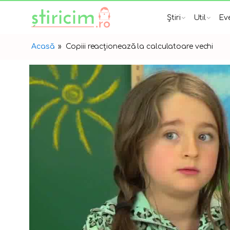
Știri
Util
Ev
Acasă
»
Copiii reacționează la calculatoare vechi