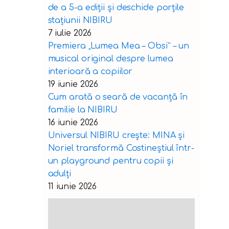
de a 5-a ediții și deschide porțile
stațiunii NIBIRU
7 iulie 2026
Premiera „Lumea Mea – Obsi” – un
musical original despre lumea
interioară a copiilor
19 iunie 2026
Cum arată o seară de vacanță în
familie la NIBIRU
16 iunie 2026
Universul NIBIRU crește: MINA și
Noriel transformă Costineștiul într-
un playground pentru copii și
adulți
11 iunie 2026