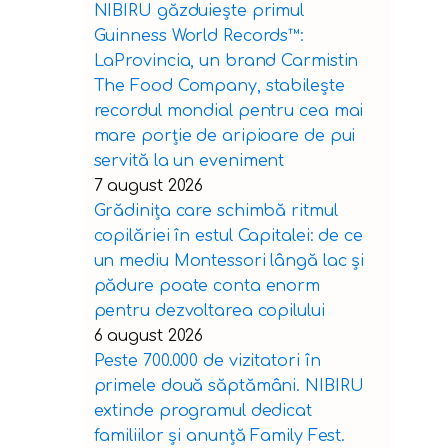
NIBIRU găzduiește primul
Guinness World Records™️:
LaProvincia, un brand Carmistin
The Food Company, stabilește
recordul mondial pentru cea mai
mare porție de aripioare de pui
servită la un eveniment
7 august 2026
Grădinița care schimbă ritmul
copilăriei în estul Capitalei: de ce
un mediu Montessori lângă lac și
pădure poate conta enorm
pentru dezvoltarea copilului
6 august 2026
Peste 700.000 de vizitatori în
primele două săptămâni. NIBIRU
extinde programul dedicat
familiilor și anunță Family Fest.