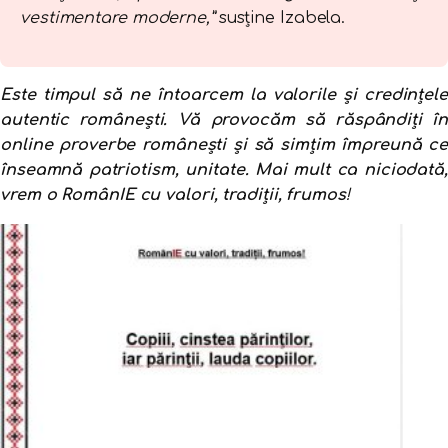
vestimentare
moderne,
”
susține Izabela.
Este timpul să ne întoarcem la valorile și credințele
autentic românești. Vă provocăm să răspândiți în
online proverbe românești și să simțim împreună ce
înseamnă patriotism, unitate. Mai mult ca niciodată,
vrem o RomânIE cu valori, tradiții, frumos
!