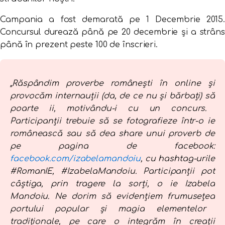
Campania a fost demarată pe 1 Decembrie 2015.
Concursul durează până pe 20 decembrie și a strâns
până în prezent peste 100 de înscrieri.
„
Răspândim proverbe românești în online și
provocăm internauții (da, de ce nu și bărbați)
s
ă
poarte ii,
motivându-i cu un concurs.
Participanții trebuie
s
ă
se fotografieze
î
ntr-o ie
românească
sau să dea share unui proverb
de
pe pagina de facebook:
facebook.com/izabelamandoiu
,
cu hashtag-urile
#RomanIE, #IzabelaMandoiu. Participanții pot
câștiga, prin
tragere la sorți, o ie Izabela
Mandoiu. Ne dorim s
ă
evidențiem
frumusețea
portului popular
ș
i magia elementelor
tradiționale
, pe care o
integrăm
î
n
creații