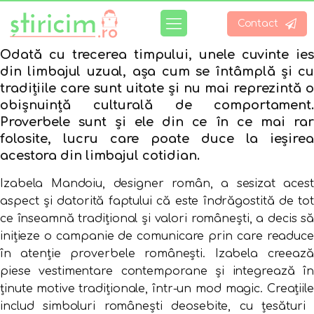
Contact
Odată cu trecerea timpului, unele cuvinte ies
din limbajul uzual, așa cum se întâmplă și cu
tradițiile care sunt uitate și nu mai reprezintă o
obișnuință culturală de comportament.
Proverbele sunt și ele din ce în ce mai rar
folosite, lucru care poate duce la ieșirea
acestora din limbajul cotidian.
Izabela Mandoiu, designer român, a sesizat acest
aspect și datorită faptului că este îndrăgostită de tot
ce înseamnă tradițional și valori românești, a decis să
inițieze o campanie de comunicare prin care readuce
în atenție proverbele românești. Izabela creează
piese vestimentare contemporane și integrează în
ținute motive tradiționale, într-un mod magic. Creațiile
includ simboluri românești deosebite, cu țesătur​i​ ​