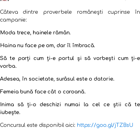
Câteva dintre proverbele românești cuprinse în
campanie:
Moda trece, hainele rămân.
Haina nu face pe om, dar îl îmbracă.
Să te porți cum ți-e portul și să vorbești cum ți-e
vorba.
Adesea, în societate, surâsul este o datorie.
Femeia bună face cât o coroană.
Inima să ţi-o deschizi numai la cel ce ştii că te
iubeşte.
Concursul este disponibil aici:
https://goo.gl/jTZBsU