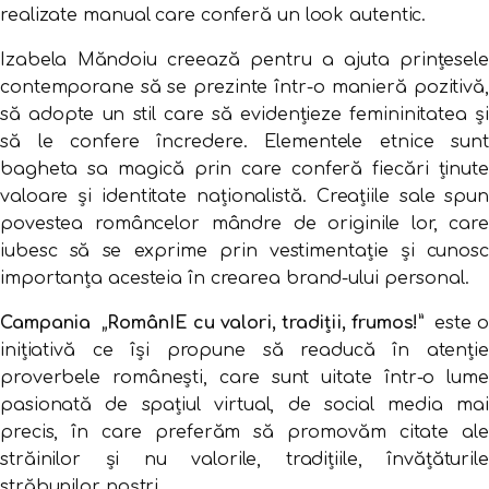
realizate ​manual care conferă un look autentic.
Izabela Măndoiu creează pentru a ajuta prințesele
contemporane să se prezinte într-o manieră pozitivă,
să adopte un stil care să evidențieze femininitatea și
să le confere încredere. Elementele etnice sunt
bagheta sa magică prin care conferă fiecări ținute
valoare și identitate naționalistă. Creațiile sale spun
povestea româncelor mândre de originile lor, care
iubesc să se exprime prin vestimentație și cunosc
importanța acesteia în crearea brand-ului personal.
Campania
„
RomânIE cu valori, tradiții, frumos!
”
este o
inițiativă ce își propune să readucă în atenție
proverbele românești, care sunt uitate într-o lume
pasionată de spațiul virtual, de social media mai
precis, în care preferăm să promovăm citate ale
străinilor și nu valorile, tradițiile, învățăturile
străbunilor noștri.