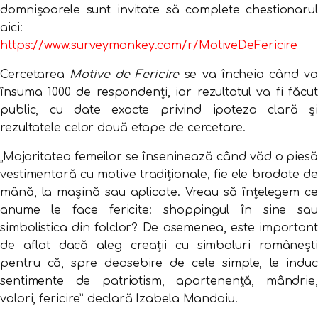
domnișoarele sunt invitate să complete chestionarul
aici:
https://www.surveymonkey.com/r/MotiveDeFericire
Cercetarea
Motive de Fericire
se va încheia când v
însuma 1000 de respondenți, iar rezultatul va fi făcut
public, cu date exacte privind ipoteza clară și
rezultatele celor două etape de cercetare.
„Majoritatea femeilor se înseninează când văd o piesă
vestimentară cu motive tradiționale, fie ele brodate de
mână, la mașină sau aplicate. Vreau să înțelegem ce
anume le face fericite: shoppingul în sine sau
simbolistica din folclor? De asemenea, este important
de aflat dacă aleg creații cu simboluri românești
pentru că, spre deosebire de cele simple, le induc
sentimente de patriotism, apartenență, mândrie,
valori, fericire” declară Izabela Mandoiu.