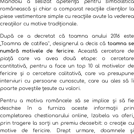
Mandoiu a sesizat apetența pentru simbolistica
românească și chiar a comparat reacțiile clienților la
piese vestimentare simple cu reacțiile avute la vederea
creațiilor cu motive tradiționale.
După ce a decretat că toamna anului 2016 este
„Toamna de catifea”, designerul a decis că
toamna se
numără motivele de fericire
. Această cercetare de
piață care va avea două etape: o cercetare
cantitativă, pentru a face un top 10 al motivelor de
fericire și o cercetare calitativă, care va presupune
interviuri cu persoane cunoscute, care au ales să îi
poarte poveștile țesute cu valori.
Pentru a motiva româncele să se implice și să fie
deschise în a furniza aceste informații prin
completarea chestionarului online, Izabela va oferi,
prin tragere la sorți un premiu deosebit: o creație cu
motive de fericire. Drept urmare, doamnele și