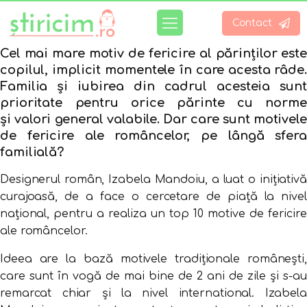
Contact
Cel mai mare motiv de fericire al părinților este
copilul, implicit momentele în care acesta râde.
Familia și iubirea din cadrul acesteia sunt
prioritate pentru orice părinte cu norme
și valori general valabile. Dar care sunt motivele
de fericire ale româncelor, pe lângă sfera
familială?
Designerul român, Izabela Mandoiu, a luat o inițiativă
curajoasă, de a face o cercetare de piață la nivel
național, pentru a realiza un top 10 motive de fericire
ale româncelor.
Ideea are la bază motivele tradiționale românești,
care sunt în vogă de mai bine de 2 ani de zile și s-au
remarcat chiar și la nivel international. Izabela