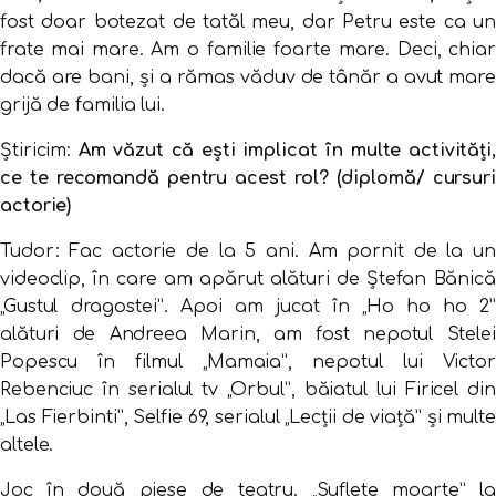
fost doar botezat de tatăl meu, dar Petru este ca un
frate mai mare. Am o familie foarte mare. Deci, chiar
dacă are bani, şi a rămas văduv de tânăr a avut mare
grijă de familia lui.
Știricim:
Am văzut că ești implicat în multe activități,
ce te recomandă pentru acest rol? (diplomă/ cursuri
actorie)
Tudor: Fac actorie de la 5 ani. Am pornit de la un
videoclip, în care am apărut alături de Ştefan Bănică
„Gustul dragostei”. Apoi am jucat în „Ho ho ho 2”
alături de Andreea Marin, am fost nepotul Stelei
Popescu în filmul „Mamaia”, nepotul lui Victor
Rebenciuc în serialul tv „Orbul”, băiatul lui Firicel din
„Las Fierbinti”, Selfie 69, serialul „Lecţii de viaţă” şi multe
altele.
Joc în două piese de teatru. „Suflete moarte” la