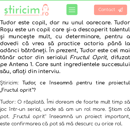
Contact
Tudor este copil, dar nu unul oarecare. Tudor
Roșu este un copil care și-a descoperit talentul
și muncește mult, cu determinare, pentru a
dovedi că vrea să practice actoria pănă la
adânci bătrâneți. În prezent, Tudor este cel mai
tânăr actor din serialul
Fructul Oprit
, difuza
pe Antena 1. Care sunt ingredientele succesului
său, aflați din interviu.
Știricim:
Tudor, ce înseamnă pentru tine proiectu
„Fructul oprit”?
Tudor: O răsplată. Îmi doream de foarte mult timp să
joc într-un serial, unde să am un rol mare. Ştiam că
pot. „Fructul oprit” înseamnă un proiect important,
este confirmarea că pot să mă descurc cu orice rol.