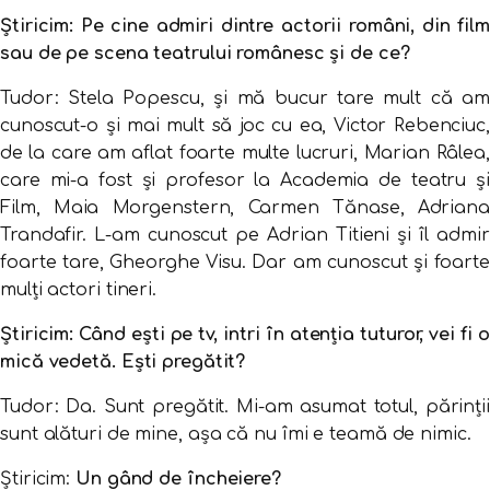
Știricim: Pe cine admiri dintre actorii români, din film
sau de pe scena teatrului românesc și de ce?
Tudor: Stela Popescu, şi mă bucur tare mult că am
cunoscut-o şi mai mult să joc cu ea, Victor Rebenciuc,
de la care am aflat foarte multe lucruri, Marian Râlea,
care mi-a fost şi profesor la Academia de teatru şi
Film, Maia Morgenstern, Carmen Tănase, Adriana
Trandafir. L-am cunoscut pe Adrian Titieni şi îl admir
foarte tare, Gheorghe Visu. Dar am cunoscut şi foarte
mulţi actori tineri.
Știricim: Când ești pe tv, intri în atenția tuturor, vei fi o
mică vedetă. Ești pregătit?
Tudor: Da. Sunt pregătit. Mi-am asumat totul, părinţii
sunt alături de mine, aşa că nu îmi e teamă de nimic.
Știricim:
Un gând de încheiere?