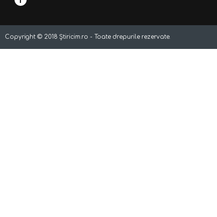
Copyright ©
2018
Știricim.ro - Toate drepurile rezervate.