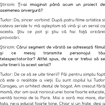
Știricim:
Ți-ai imaginat până acum un proiect d
asemenea anvergură?
Tudor: Da, sincer vorbind. După patru filme artistice si
cateva seriale tv mă aşteptam să vină şi un serial ca
acesta. Ştiu ce pot şi ştiu că fac faţă oricărei
provocări.
Știricim:
Cărui segment de vârstă se adresează filmu
și ce mesaj transmite personajul tău
telespectatorilor? Altfel spus, de ce ar trebui să se
uite tinerii la acest serial?
Tudor: De ce să se uite tinerii? Păi pentru simplu fapt
că este o realitate a vieţii. Eu sunt copilul lui Tudor
Caragea, un arhitect destul de bogat. Am crescut fără
mamă, dar am avut norocul unei bone foarte educate,
venită tocmai de la Paris. Mai o soră mai mare, dar
tata, ne-a educat foarte bine. Chiar şi un frate, deşi a