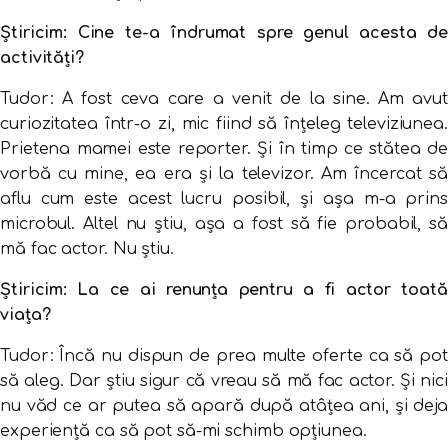
Știricim: Cine te-a îndrumat spre genul acesta de
activități?
Tudor: A fost ceva care a venit de la sine. Am avut
curiozitatea într-o zi, mic fiind să înţeleg televiziunea.
Prietena mamei este reporter. Şi în timp ce stătea de
vorbă cu mine, ea era şi la televizor. Am încercat să
aflu cum este acest lucru posibil, şi aşa m-a prins
microbul. Altel nu ştiu, aşa a fost să fie probabil, să
mă fac actor. Nu ştiu.
Știricim: La ce ai renunța pentru a fi actor toată
viața?
Tudor: Încă nu dispun de prea multe oferte ca să pot
să aleg. Dar ştiu sigur că vreau să mă fac actor. Şi nici
nu văd ce ar putea să apară după atâţea ani, şi deja
experienţă ca să pot să-mi schimb opţiunea.