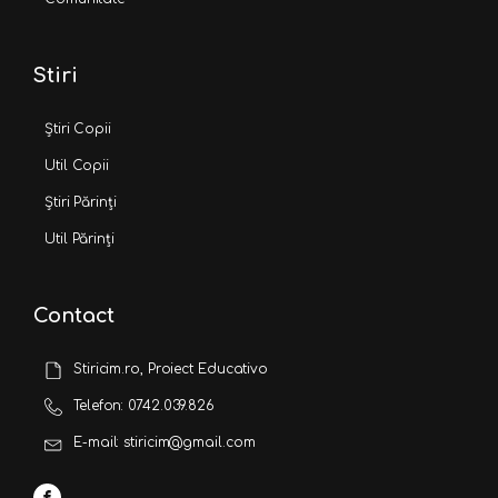
Stiri
Știri Copii
Util Copii
Știri Părinți
Util Părinți
Contact
Stiricim.ro, Proiect Educativo
Telefon: 0742.039.826
E-mail: stiricim@gmail.com