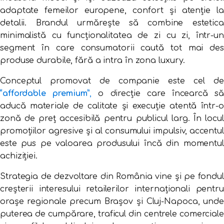
adaptate femeilor europene, confort și atenție la
detalii. Brandul urmărește să combine estetica
minimalistă cu funcționalitatea de zi cu zi, într-un
segment în care consumatorii caută tot mai des
produse durabile, fără a intra în zona luxury.
Conceptul promovat de companie este cel de
“affordable premium”
,
o direcție care încearcă s
aducă materiale de calitate și execuție atentă într-o
zonă de preț accesibilă pentru publicul larg. În locul
promoțiilor agresive și al consumului impulsiv, accentul
este pus pe valoarea produsului încă din momentul
achiziției.
Strategia de dezvoltare din România vine și pe fondul
creșterii interesului retailerilor internaționali pentru
orașe regionale precum Brașov și Cluj-Napoca, unde
puterea de cumpărare, traficul din centrele comerciale