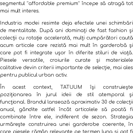
segmentul “affordable premium” începe să atragă tot
mai mult interes.
Industria modei resimte deja efectele unei schimbări
de mentalitate. După ani dominați de fast fashion și
colecții cu rotație accelerată, mulți cumpărători caută
acum articole care rezistă mai mult în garderobă și
care pot fi integrate ușor în diferite stiluri de viață.
Piesele versatile, croiurile curate și materialele
calitative devin criterii importante de selecție, mai ales
pentru publicul urban activ.
În acest context, TATUUM își construiește
poziționarea în jurul ideii de stil atemporal și
funcțional. Brandul lansează aproximativ 30 de colecții
anual, gândite astfel încât articolele să poată fi
combinate între ele, indiferent de sezon. Strategia
urmărește construirea unei garderobe coerente, în
care piesele rămân relevante pe termen lung și pot fi