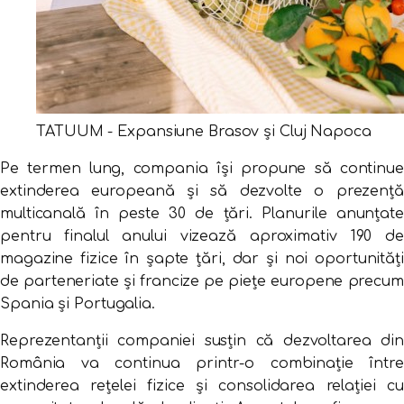
TATUUM - Expansiune Brasov și Cluj Napoca
Pe termen lung, compania își propune să continue
extinderea europeană și să dezvolte o prezență
multicanală în peste 30 de țări. Planurile anunțate
pentru finalul anului vizează aproximativ 190 de
magazine fizice în șapte țări, dar și noi oportunități
de parteneriate și francize pe piețe europene precum
Spania și Portugalia.
Reprezentanții companiei susțin că dezvoltarea din
România va continua printr-o combinație între
extinderea rețelei fizice și consolidarea relației cu