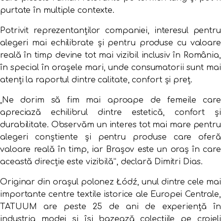
purtate în multiple contexte.
Potrivit reprezentanților companiei, interesul pentru
alegeri mai echilibrate și pentru produse cu valoare
reală în timp devine tot mai vizibil inclusiv în România,
în special în orașele mari, unde consumatorii sunt mai
atenți la raportul dintre calitate, confort și preț.
„Ne dorim să fim mai aproape de femeile care
apreciază echilibrul dintre estetică, confort și
durabilitate. Observăm un interes tot mai mare pentru
alegeri conștiente și pentru produse care oferă
valoare reală în timp, iar Brașov este un oraș în care
această direcție este vizibilă”, declară Dimitri Dias.
Originar din orașul polonez Łódź, unul dintre cele mai
importante centre textile istorice ale Europei Centrale,
TATUUM are peste 25 de ani de experiență în
industria modei și își bazează colecțiile pe croieli