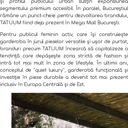
și profilul publicului urban susțin expansiunea
segmentului premium accesibil. În paralel, Bucureștiul
rămâne un punct-cheie pentru dezvoltarea brandului,
TATUUM fiind deja prezent în Mega Mall București.
Pentru publicul feminin activ, care își construiește
garderoba în jurul pieselor versatile și ușor de purtat,
branduri precum TATUUM încearcă să capitalizeze o
tendință care depășește zona strictă de fashion și
intră tot mai mult în zona de lifestyle. În ultimii ani,
conceptul de “quiet luxury”, garderobă funcțională și
investiție în piese durabile a devenit tot mai prezent
inclusiv în Europa Centrală și de Est.