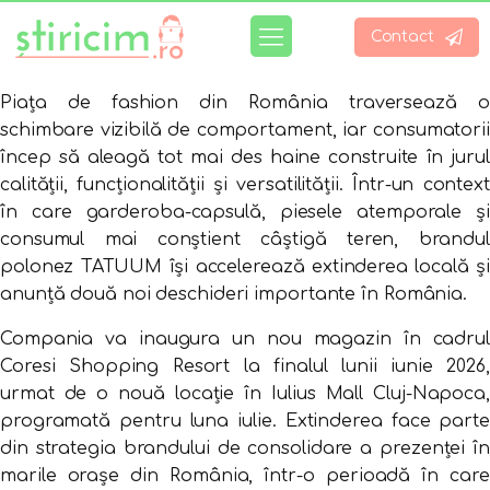
Contact
Piața de fashion din România traversează o
schimbare vizibilă de comportament, iar consumatorii
încep să aleagă tot mai des haine construite în jurul
calității, funcționalității și versatilității. Într-un context
în care garderoba-capsulă, piesele atemporale și
consumul mai conștient câștigă teren, brandul
polonez TATUUM își accelerează extinderea locală și
anunță două noi deschideri importante în România.
Compania va inaugura un nou magazin în cadrul
Coresi Shopping Resort la finalul lunii iunie 2026,
urmat de o nouă locație în Iulius Mall Cluj-Napoca,
programată pentru luna iulie. Extinderea face parte
din strategia brandului de consolidare a prezenței în
marile orașe din România, într-o perioadă în care