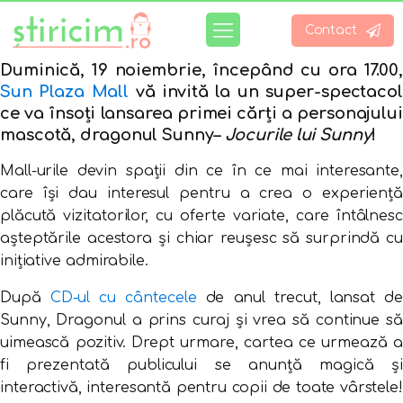
Contact
Duminică,
19 noiembrie
, începând cu
ora 17.00
,
Sun Plaza Mall
vă invită la un super-spectacol
ce va însoți lansarea primei cărți a personajului
mascotă, dragonul Sunny–
Jocurile lui Sunny
!
Mall-urile devin spații din ce în ce mai interesante,
care își dau interesul pentru a crea o experiență
plăcută vizitatorilor, cu oferte variate, care întâlnesc
așteptările acestora și chiar reușesc să surprindă cu
inițiative admirabile.
După
CD-ul cu cântecele
de anul trecut, lansat d
Sunny, Dragonul a prins curaj și vrea să continue să
uimească pozitiv. Drept urmare, cartea ce urmează a
fi prezentată publicului se anunță magică și
interactivă, interesantă pentru copii de toate vârstele!