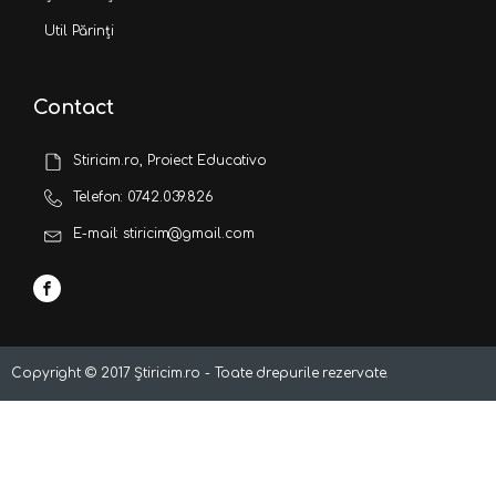
Util Părinți
Contact
Stiricim.ro, Proiect Educativo
Telefon: 0742.039.826
E-mail: stiricim@gmail.com
Copyright ©
2017
Știricim.ro - Toate drepurile rezervate.