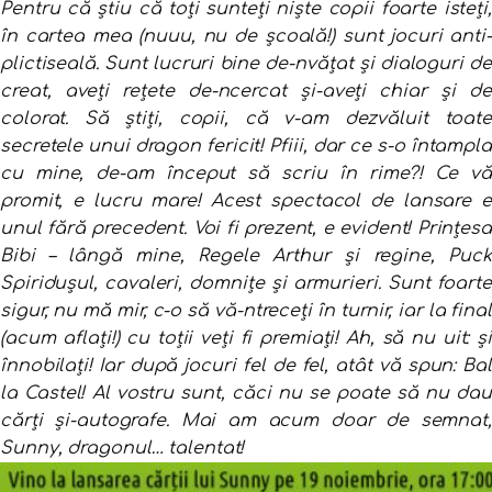
Pentru că știu că toți sunteți
niște copii foarte isteți,
în cartea mea (nuuu, nu de școală!)
sunt jocuri anti-
plictiseală.
Sunt lucruri bine de-nvățat
și dialoguri d
creat,
aveți rețete de-ncercat
și-aveți chiar și de
colorat.
Să știți, copii, că v-am dezvăluit
toate
secretele unui dragon fericit!
Pfiii, dar ce s-o întampla
cu mine,
de-am început să scriu în rime?!
Ce vă
promit, e lucru mare!
Acest spectacol de lansare
e
unul fără precedent.
Voi fi prezent, e evident!
Prințesa
Bibi – lângă mine,
Regele Arthur și regine,
Puck
Spiridușul, cavaleri,
domnițe și armurieri.
Sunt foarte
sigur, nu mă mir,
c-o să vă-ntreceți în turnir,
iar la final
(acum aflați!)
cu toții veți fi premiați!
Ah, să nu uit: și
înnobilați!
Iar după jocuri fel de fel,
atât vă spun: Bal
la Castel!
Al vostru sunt, căci nu se poate
să nu da
cărți și-autografe.
Mai am acum doar de semnat,
Sunny, dragonul… talentat!