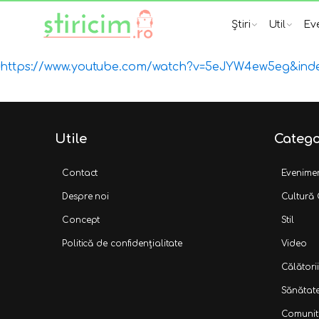
Știri
Util
Ev
https://www.youtube.com/watch?v=5eJYW4ew5eg&ind
Utile
Catego
Contact
Evenime
Despre noi
Cultură
Concept
Stil
Politică de confidențialitate
Video
Călătorii
Sănătat
Comunit