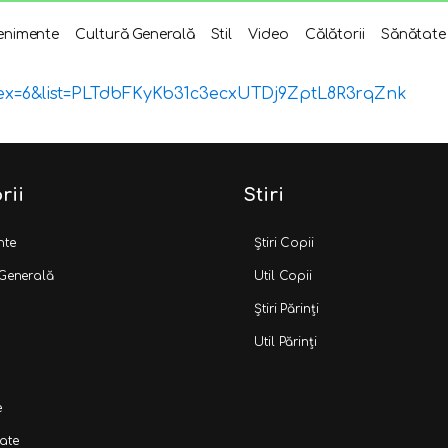
enimente
Cultură Generală
Stil
Video
Călătorii
Sănătate
ex=6&list=PLTdbFKyKb31c3ecxUTDj9ZptL8R3rqZnk
rii
Stiri
nte
Știri Copii
 Generală
Util Copii
Știri Părinți
Util Părinți
e
ate