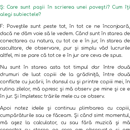
Ș: Care sunt pașii în scrierea unei povești? Cum îți
alegi subiectele?
F: Poveștile sunt peste tot, în tot ce ne înconjoară,
dacă ne dăm voie să le vedem. Când sunt în starea de
conectarea cu natura, cu tot ce e în jur, în starea de
ascultare, de observare, pur și simplu văd lucrurile
altfel, mi se pare că tot ce e în jur are ceva de spus.
Nu sunt în starea asta tot timpul dar între două
drumuri de luat copiii de la grădiniță, între două
conflicte cu jucării, în dansul cu și printre copiii mei, în
rutina zilelor, mă opresc și mă observ pe mine și ce e
în jur. Și împletesc trăirile mele cu ce observ.
Apoi notez ideile și continuu plimbarea cu copiii,
cumpărăturile sau ce făceam. Și când simt momentul,
mă așez la calculator, cu sau fără muzică și mă