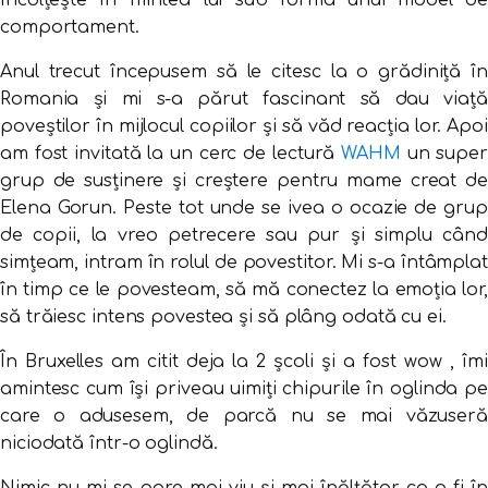
încolțește în mintea lui sub forma unui model de
comportament.
Anul trecut începusem să le citesc la o grădiniță în
Romania și mi s-a părut fascinant să dau viață
poveștilor în mijlocul copiilor și să văd reacția lor. Apoi
am fost invitată la un cerc de lectură
WAHM
un super
grup de susținere și creștere pentru mame creat de
Elena Gorun. Peste tot unde se ivea o ocazie de grup
de copii, la vreo petrecere sau pur și simplu când
simțeam, intram în rolul de povestitor. Mi s-a întâmplat
în timp ce le povesteam, să mă conectez la emoția lor,
să trăiesc intens povestea și să plâng odată cu ei.
În Bruxelles am citit deja la 2 școli și a fost wow , îmi
amintesc cum își priveau uimiți chipurile în oglinda pe
care o adusesem, de parcă nu se mai văzuseră
niciodată într-o oglindă.