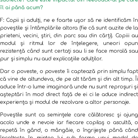
subiecte? Care este impactul din feedback-ul pe care
îl ai până acum?
F: Copii și adulți, ne e foarte ușor să ne identificăm în
poveștile și întâmplările altora (fie că sunt auzite de la
prieteni, vecini, știri, din parc sau din cărți). Copiii au
modul și ritmul lor de înțelegere, uneori opun
rezistență când sunt certați sau li se face morală sau
pur și simplu nu aud explicațiile adulților.
Dar o poveste, o poveste îi captează prin simplu fapt
că vine de altundeva, de pe alt tărâm și din alt timp. Îi
aduce într-o lume imaginară unde nu sunt reproșuri și
așteptări în mod direct față de ei ci le aduce indirect
experiența și modul de rezolvare a altor personaje.
Poveștile sunt ca semințele care călătoresc și ajung
acolo unde e nevoie iar fiecare copilaș o ascultă, o
repetă în gând, o mângâie, o îngrijește până când