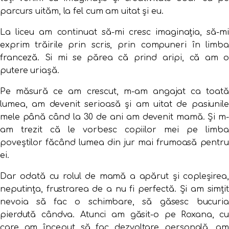
parcurs uităm, la fel cum am uitat și eu.
La liceu am continuat să-mi cresc imaginația, să-mi
exprim trăirile prin scris, prin compuneri în limba
franceză. Si mi se părea că prind aripi, că am o
putere uriașă.
Pe măsură ce am crescut, m-am angajat ca toată
lumea, am devenit serioasă și am uitat de pasiunile
mele până când la 30 de ani am devenit mamă. Și m-
am trezit că le vorbesc copiilor mei pe limba
poveștilor făcând lumea din jur mai frumoasă pentru
ei.
Dar odată cu rolul de mamă a apărut și copleșirea,
neputința, frustrarea de a nu fi perfectă. Și am simțit
nevoia să fac o schimbare, să găsesc bucuria
pierdută cândva. Atunci am găsit-o pe Roxana, cu
care am început să fac dezvoltare personală, am