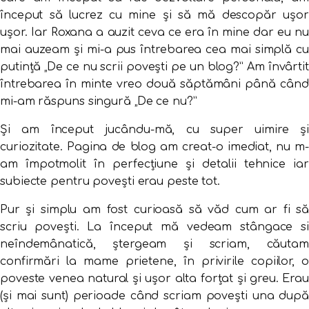
început să lucrez cu mine și să mă descopăr ușor
ușor. Iar Roxana a auzit ceva ce era în mine dar eu nu
mai auzeam și mi-a pus întrebarea cea mai simplă cu
putință „De ce nu scrii povești pe un blog?” Am învârtit
întrebarea în minte vreo două săptămâni până când
mi-am răspuns singură „De ce nu?”
Și am început jucându-mă, cu super uimire și
curiozitate. Pagina de blog am creat-o imediat, nu m-
am împotmolit în perfecțiune și detalii tehnice iar
subiecte pentru povești erau peste tot.
Pur și simplu am fost curioasă să văd cum ar fi să
scriu povești. La început mă vedeam stângace si
neîndemânatică, ștergeam și scriam, căutam
confirmări la mame prietene, în privirile copiilor, o
poveste venea natural și ușor alta forțat și greu. Erau
(și mai sunt) perioade când scriam povești una după