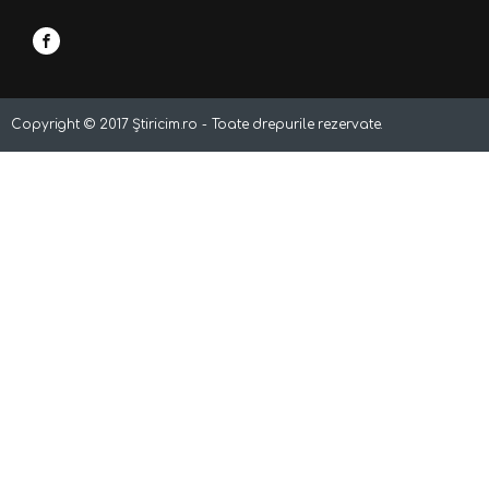
Copyright ©
2017
Știricim.ro - Toate drepurile rezervate.