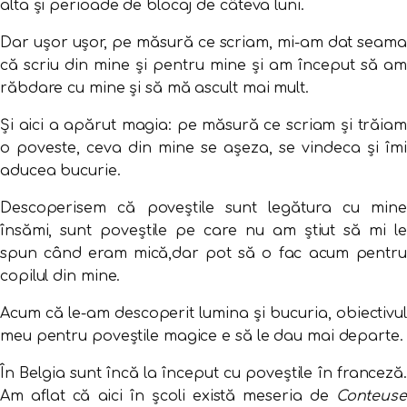
alta și perioade de blocaj de câteva luni.
Dar ușor ușor, pe măsură ce scriam, mi-am dat seama
că scriu din mine și pentru mine și am început să am
răbdare cu mine și să mă ascult mai mult.
Și aici a apărut magia: pe măsură ce scriam și trăiam
o poveste, ceva din mine se așeza, se vindeca și îmi
aducea bucurie.
Descoperisem că poveștile sunt legătura cu mine
însămi, sunt poveștile pe care nu am știut să mi le
spun când eram mică,dar pot să o fac acum pentru
copilul din mine.
Acum că le-am descoperit lumina și bucuria, obiectivul
meu pentru poveștile magice e să le dau mai departe.
În Belgia sunt încă la început cu poveștile în franceză.
Am aflat că aici în școli există meseria de
Conteuse