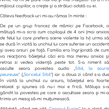
Nimic nu mi se pare mai viu și mai înălțător ca a fi în
mijlocul copiilor, a crește și a străluci odată cu ei.
Câteva feedback-uri mi-au rămas în minte :
De pe un grup francez de mămici pe Facebook, o
mătușă mi-a scris cum copilașul de 4 ani (mai anxios
de felul lui care prefera scene violente la tv) urma să
se ducă în vizită la unchiul lui care suferise un accident
și avea arsuri pe față. Familia era îngrijorată de cum
va reacționa băiețelul căci era mai mereu anxios și
retras si vedea violență peste tot. S-a nimerit să
asculte seara povestea audio „
Sibil, la souris
peureuse
” („
Soricelul Sibil
”) iar a doua zi când s-a dus
în vizită la unchiul cu arsura, băiețelul era foarte
relaxat și spunea că nu-i mai e frică. Mătușa s-a
gândit la povestea pe care o ascultase seara și mi-a
trimis un mesaj să-mi mulțumească.