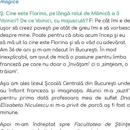
magice.
Ș: Cine este Florina, pe lângă rolul de Mămică a 3
Voinici? De ce Voinici, cu majusculă?
F: Pe cât îmi e de
ușor să creez povești pe atât de greu îmi e să vorbesc
despre mine. Poate pentru că abia acum încep și eu
să mă uit la cine este Florina și să o văd cu adevărat.
Am 36 de ani și m-am născut în București. În mod
inexplicabil, am avut de mică o pasiune pentru limba
franceză pe care nu doar o „învățam” ci o „simțeam, o
trăiam”.
Așa am ales liceul Școală Centrală din București unde
au înflorit franceza și imaginația. Atunci m-a „auzit”
pentru prima dată profesoara mea de suflet
Dna
Elisabeta Niculescu
si m-a privit de parcă aș fi fost o
minune.
Apoi m-am îndreptat spre
Facultatea de Științe