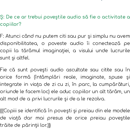
Ș: De ce ar trebui poveștile audio să fie o activitate a
copiilor?
F: Atunci când nu putem citi sau pur și simplu nu avem
disponibilitatea, o poveste audio îi conectează pe
copii la tărâmul imaginației, a visului unde lucrurile
sunt și altfel.
Fie că sunt povești audio ascultate sau citite sau în
orice formă (întâmplări reale, imaginate, spuse și
integrate in viața de zi cu zi, în parc, la cumpărături,
oriunde le facem loc) ele aduc copiilor un alt tărâm, un
alt mod de a privi lucrurile și de a le rezolva.
(((Copiii se identifică în povești și preiau din ele modele
de viață dar mai presus de orice preiau poveștile
trăite de părinții lor.)))