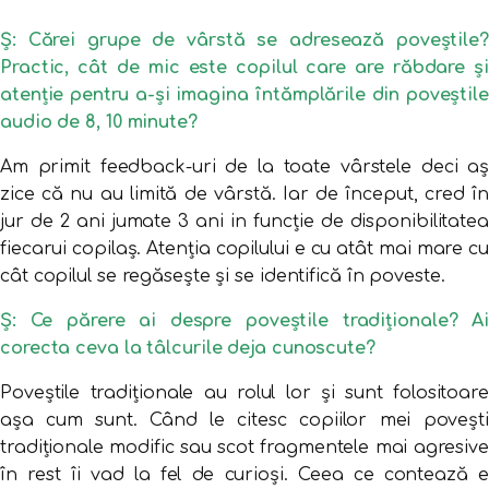
Ș: Cărei grupe de vârstă se adresează poveștile?
Practic, cât de mic este copilul care are răbdare și
atenție pentru a-și imagina întămplările din poveștile
audio de 8, 10 minute?
Am primit feedback-uri de la toate vârstele deci aș
zice că nu au limită de vârstă. Iar de început, cred în
jur de 2 ani jumate 3 ani in funcție de disponibilitatea
fiecarui copilaș. Atenția copilului e cu atât mai mare cu
cât copilul se regăsește și se identifică în poveste.
Ș: Ce părere ai despre poveștile tradiționale? Ai
corecta ceva la tâlcurile deja cunoscute?
Poveștile tradiționale au rolul lor și sunt folositoare
așa cum sunt. Când le citesc copiilor mei povești
tradiționale modific sau scot fragmentele mai agresive
în rest îi vad la fel de curioși. Ceea ce contează e