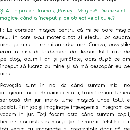
Ș: Ai un proiect frumos, „Povești Magiceˮ. De ce sunt
magice, când a început și ce obiective ai cu el?
F: Le consider magice pentru că mi se pare magic
felul în care s-au materializat și efectul lor asupra
mea, prin ceea ce mi-au adus mie. Cumva, poveștile
erau în mine dintotdeauna, dar le-am dat forma de
pe blog, acum 1 an și jumătate, abia după ce am
început să lucrez cu mine și să mă descopăr eu pe
mine.
Poveștile sunt în noi de când suntem mici, ne
imaginăm, ne închipuim scenarii, transformăm lumea
serioasă din jur într-o lume magică unde totul e
posibil. Prin joc și imaginație înțelegem si integram ce
vedem in jur. Toți facem asta când suntem copii,
fiecare mai mult sau mai puțin, fiecare în felul lui dar
toți venim cu imaginație și creativitate doar că pe