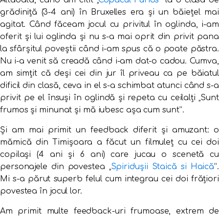
Altădată, când am citit „
Copacul Furios
” la o clasă de
grădiniță (3-4 ani) în Bruxelles era și un băiețel mai
agitat. Când făceam jocul cu privitul în oglinda, i-am
oferit și lui oglinda și nu s-a mai oprit din privit pana
la sfârșitul poveștii când i-am spus că o poate păstra.
Nu i-a venit să creadă când i-am dat-o cadou. Cumva,
am simțit că deși cei din jur îl priveau ca pe băiatul
dificil din clasă, ceva in el s-a schimbat atunci când s-a
privit pe el însuși în oglindă și repeta cu ceilalți „Sunt
frumos și minunat și mă iubesc așa cum sunt”.
Și am mai primit un feedback diferit și amuzant: o
mămică din Timișoara a făcut un filmuleț cu cei doi
copilași (4 ani și 6 ani) care jucau o scenetă cu
personajele din povestea „
Spiridușii Staică si Haică
”.
Mi s-a părut superb felul cum integrau cei doi frățiori
povestea în jocul lor.
Am primit multe feedback-uri frumoase, extrem de