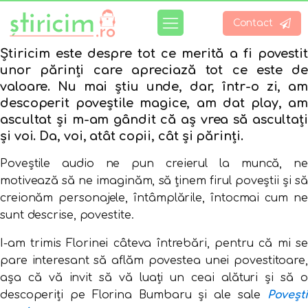
Contact
Știricim este despre tot ce merită a fi povestit
unor părinți care apreciază tot ce este de
valoare. Nu mai știu unde, dar, într-o zi, am
descoperit poveștile magice, am dat play, am
ascultat și m-am gândit că aș vrea să ascultați
și voi. Da, voi, atât copii, cât și părinți.
Poveștile audio ne pun creierul la muncă, ne
motivează să ne imaginăm, să ținem firul poveștii și să
creionăm personajele, întâmplările, întocmai cum ne
sunt descrise, povestite.
I-am trimis Florinei câteva întrebări, pentru că mi se
pare interesant să aflăm povestea unei povestitoare,
așa că vă invit să vă luați un ceai alături și să o
descoperiți pe Florina Bumbaru și ale sale
Povești