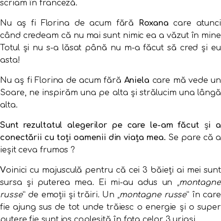
scriam în franceză.
Nu aș fi Florina de acum fără
Roxana
care atunci
când credeam că nu mai sunt nimic ea a văzut în mine
Totul și nu s-a lăsat până nu m-a făcut să cred și eu
asta!
Nu aș fi Florina de acum fără
Aniela
care mă vede un
Soare, ne inspirăm una pe alta și strălucim una lângă
alta.
Sunt rezultatul alegerilor pe care le-am făcut
ș
i a
conectării cu toți oamenii din viața mea.
Se pare că a
ieșit ceva frumos ?
V
oinici cu majusculă pentru că cei 3 băieți ai mei sunt
sursa și puterea mea. Ei mi-au adus un „
montagne
russe
” de emoții și trăiri. Un „
montagne russe
” în care
fie ajung sus de tot unde trăiesc o energie și o super
putere fie sunt jos copleșită în fața celor 3 uriași.