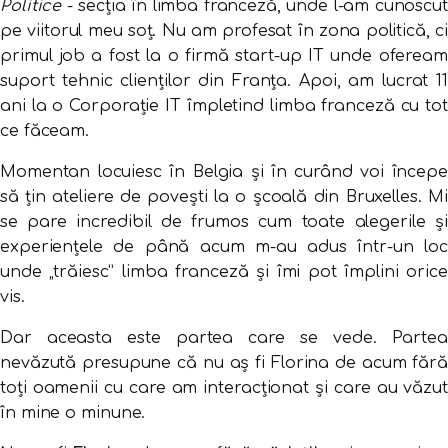
Politice
- secția în limba franceză, unde l-am cunoscut
pe viitorul meu soț. Nu am profesat în zona politică, ci
primul job a fost la o firmă start-up IT unde ofeream
suport tehnic clienților din Franța. Apoi, am lucrat 11
ani la o Corporație IT împletind limba franceză cu tot
ce făceam.
Momentan locuiesc în Belgia și în curând voi începe
să țin ateliere de povești la o școală din Bruxelles. Mi
se pare incredibil de frumos cum toate alegerile și
experiențele de până acum m-au adus într-un loc
unde „trăiesc” limba franceză și îmi pot împlini orice
vis.
Dar aceasta este partea care se vede. Partea
nevăzută presupune că nu aș fi Florina de acum fără
toți oamenii cu care am interacționat și care au văzut
în mine o minune.