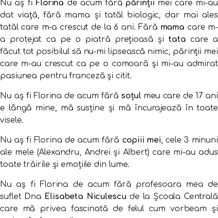
Nu aș fi
Florina
de acum fără
părinții
mei care mi-au
dat viață, fără mama și tatăl biologic, dar mai ales
tatăl care m-a crescut de la 6 ani. Fără
mama
care m-
a protejat ca pe o piatră prețioasă și
tata
care a
făcut tot posibilul să nu-mi lipsească nimic, părinții mei
care m-au crescut ca pe o comoară și mi-au admirat
pasiunea pentru franceză și citit.
Nu aș fi Florina de acum fără
soțul
meu care de 17 ani
e lângă mine, mă susține și mă încurajează în toate
visele.
Nu aș fi Florina de acum fără
copiii mei
, cele 3 minuni
ale mele (Alexandru, Andrei și Albert) care mi-au adus
toate trăirile și emoțiile din lume.
Nu aș fi Florina de acum fără profesoara mea de
suflet Dna
Elisabeta Niculescu
de la Școala Centrală
care mă privea fascinată de felul cum vorbeam și