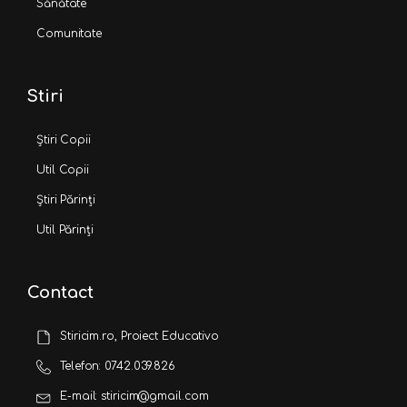
Sănătate
Comunitate
Stiri
Știri Copii
Util Copii
Știri Părinți
Util Părinți
Contact
Stiricim.ro, Proiect Educativo
Telefon: 0742.039.826
E-mail: stiricim@gmail.com