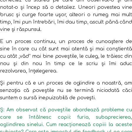
conectez cu starea pe care am observat-o și am
notat-o și încep să o detaliez. Uneori povestea vine
brusc și curge foarte ușor, alteori o rumeg mai mult
timp, îmi pun întrebări, îmi dau timp, ascult până când
vine și răspunsul.
E un proces continuu, un proces de cunoaștere de
sine în care cu cât sunt mai atentă și mai conștientă
cu atât „văd” mai bine poveștile, le culeg, le trăiesc din
nou și din nou în timp ce le scriu și îmi aduc
rezolvarea, înțelegerea.
Și pentru că e un proces de oglindire a noastră, am
senzația că poveștile nu se termină niciodată căci
suntem o sursă inepuizabilă de povești.
Ș: Am observat că poveștile abordează probleme cu
care se întâlnesc copii: furia, subaprecierea,
oglindirea sinelui. Cum reacționează copiii la aceste