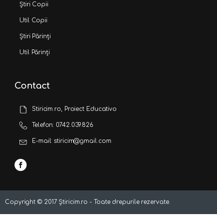
Știri Copii
Util Copii
Știri Părinți
Util Părinți
Contact
Stiricim.ro, Proiect Educativo
Telefon: 0742.039.826
E-mail: stiricim@gmail.com
Copyright ©
2017
Știricim.ro - Toate drepurile rezervate.