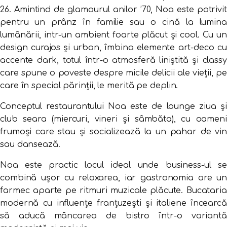
26. Amintind de glamourul anilor ’70, Noa este potrivit
pentru un prânz în familie sau o cină la lumina
lumânării, intr-un ambient foarte plăcut și cool. Cu un
design curajos și urban, îmbina elemente art-deco cu
accente dark, totul într-o atmosferă liniștită și classy
care spune o poveste despre micile delicii ale vieții, pe
care în special părinții, le merită pe deplin.
Conceptul restaurantului Noa este de lounge ziua și
club seara (miercuri, vineri și sâmbăta), cu oameni
frumoși care stau și socializează la un pahar de vin
sau dansează.
Noa este practic locul ideal unde business-ul se
combină ușor cu relaxarea, iar gastronomia are un
farmec aparte pe ritmuri muzicale plăcute. Bucataria
modernă cu influențe franțuzești și italiene încearcă
să aducă mâncarea de bistro într-o variantă