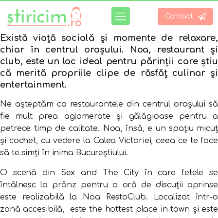
Contact
Există viață socială și momente de relaxare,
chiar în centrul orașului. Noa, restaurant și
club, este un loc ideal pentru părinții care știu
că merită propriile clipe de răsfăț culinar și
entertainment.
Ne așteptăm ca restaurantele din centrul orașului să
fie mult prea aglomerate și gălăgioase pentru a
petrece timp de calitate. Noa, însă, e un spațiu micuț
și cochet, cu vedere la Calea Victoriei, ceea ce te face
să te simți în inima Bucureștiului.
O scenă din Sex and The City în care fetele se
întâlnesc la prânz pentru o oră de discuții aprinse
este realizabilă la Noa RestoClub. Localizat într-o
zonă accesibilă, este the hottest place in town și este