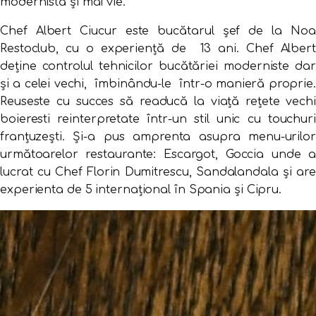
modernistă și mai vie.
Chef Albert Ciucur este bucătarul șef de la Noa
Restoclub, cu o experiență de 13 ani. Chef Albert
deține controlul tehnicilor bucătăriei moderniste dar
și a celei vechi, îmbinându-le într-o manieră proprie.
Reuseste cu succes să readucă la viață rețete vechi
boieresti reinterpretate într-un stil unic cu touchuri
franțuzești. Și-a pus amprenta asupra menu-urilor
următoarelor restaurante: Escargot, Goccia unde a
lucrat cu Chef Florin Dumitrescu, Sandalandala și are
experienta de 5 internațional în Spania și Cipru.