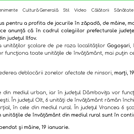
enimente
Cultură Generală
Stil
Video
Călătorii
Sănătate
lus pentru a profita de jocurile în zăpadă, de mâine, mar
ifice anunță că în cadrul colegiilor prefecturale jude
n judeţul Ilfov.
a unităţilor şcolare de pe raza localităţilor
Gogoşari
,
r funcţiona toate unităţile de învăţământ, mai puţin cel
vederea deblocării zonelor afectate de ninsori,
marţi, 1
lile din mediul urban, iar în judeţul Dâmboviţa vor fun
şti. În judeţul Olt, 6 unităţi de învăţământ rămân închise
ţial, în cele din mediul rural. În judeţul Vrancea 6 şc
n unităţile de învăţământ din mediul rural sunt în cont
spendat şi mâine, 19 ianuarie.