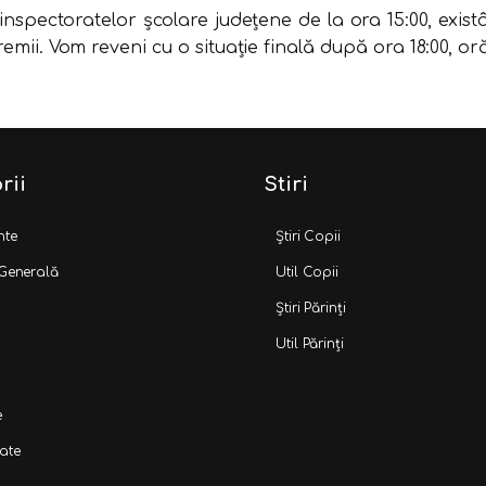
spectoratelor şcolare judeţene de la ora 15:00, existâ
vremii. Vom reveni cu o situaţie finală după ora 18:00, o
rii
Stiri
nte
Știri Copii
 Generală
Util Copii
Știri Părinți
Util Părinți
e
ate