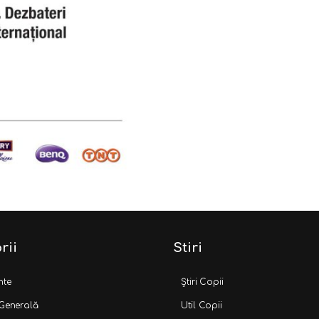
rii
Stiri
nte
Știri Copii
 Generală
Util Copii