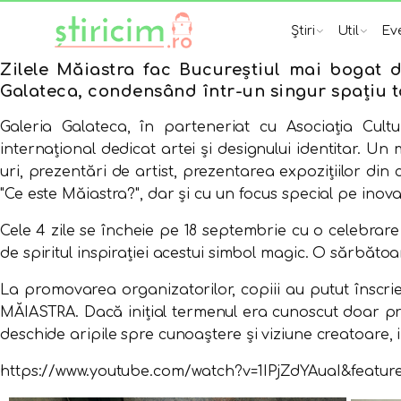
Știri
Util
Ev
Zilele Măiastra fac Bucureștiul mai bogat d
Galateca, condensând într-un singur spațiu tal
Galeria Galateca, în parteneriat cu Asociaţia Cu
internaţional dedicat artei şi designului identitar. U
uri, prezentări de artist, prezentarea expoziţiilor din
"Ce este Măiastra?", dar şi cu un focus special pe inovaţ
Cele 4 zile se încheie pe 18 septembrie cu o celebrare 
de spiritul inspiraţiei acestui simbol magic. O sărbătoar
La promovarea organizatorilor, copiii au putut înscrie l
MĂIASTRA. Dacă inițial termenul era cunoscut doar pri
deschide aripile spre cunoaștere și viziune creatoare,
https://www.youtube.com/watch?v=1IPjZdYAuaI&featur