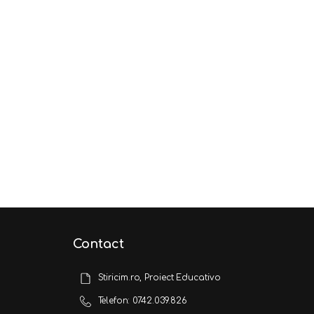
Contact
Stiricim.ro, Proiect Educativo
Telefon: 0742.039.826