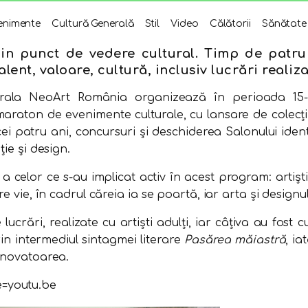
enimente
Cultură Generală
Stil
Video
Călătorii
Sănătate
in punct de vedere cultural. Timp de patru z
ent, valoare, cultură, inclusiv lucrări realiza
lturala NeoArt România organizează în perioada 1
n maraton de evenimente culturale, cu lansare de colecţ
 cei patru ani, concursuri şi deschiderea Salonului ide
ie şi design.
a celor ce s-au implicat activ în acest program: artişti
e vie, în cadrul căreia ia se poartă, iar arta şi designul
ucrări, realizate cu artiști adulți, iar câțiva au fost 
n intermediul sintagmei literare
Pasărea măiastră
, i
 inovatoarea.
e=youtu.be