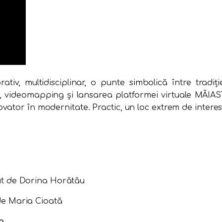
iv, multidisciplinar, o punte simbolică între tradiţi
, videomapping şi lansarea platformei virtuale MĂIASTRA,
novator în modernitate. Practic, un loc extrem de interes
inut de Dorina Horătău
 de Maria Cioată
a.