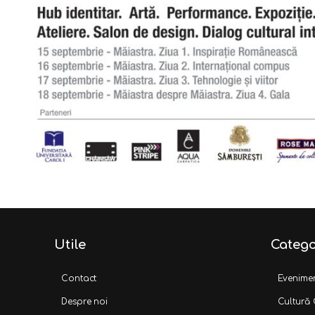
Utile
Catego
Contact
Evenime
Despre noi
Cultură