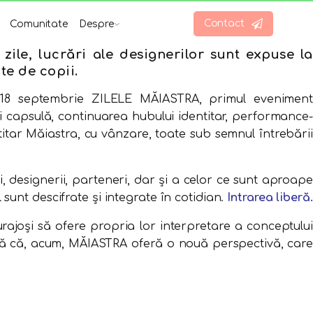
Contact
Comunitate
Despre
ile, lucrări ale designerilor sunt expuse la
te de copii.
5-18 septembrie ZILELE MĂIASTRA, primul eveniment
ii capsulă, continuarea hubului identitar, performance-
ntitar Măiastra, cu vânzare, toate sub semnul întrebării
i, designerii, parteneri, dar şi a celor ce sunt aproape
 sunt descifrate şi integrate în cotidian.
Intrarea liberă.
curajoși să ofere propria lor interpretare a conceptului
ată că, acum, MĂIASTRA oferă o nouă perspectivă, care