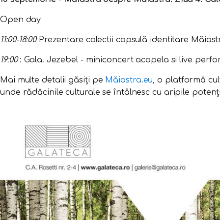
Open day
11:00-18:00
Prezentare colectii capsulă identitare Măiastr
19:00
: Gala. Jezebel - miniconcert acapela si live per
Mai multe detalii găsiți pe
Măiastra.eu
, o platformă cul
unde rădăcinile culturale se întâlnesc cu aripile potenț