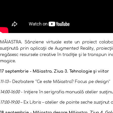
MĂIASTRA. Sânziene virtuale este un proiect colaborat
susţinută prin aplicaţii de Augmented Reality, proiecţii
regăsesc resursele creative în tradiţie şi le transpun i
magice.
17 septembrie - Măiastra. Ziua 3. Tehnologie şi viitor
11-13
– Dezbatere “Ce este Măiastra? Focus pe design​”
14:00-16:00
- Iniţiere în serigrafia manuală atelier susţ
17:00-19:00
– Ex Libris – atelier de pointe seche susţinut
18 septembrie - Măiastra despre Măiastra. Ziua 4. Gal