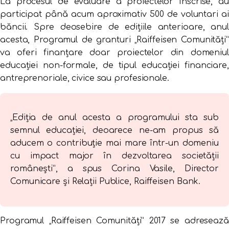
La procesul de evaluare a proiectelor înscrise, au
participat până acum aproximativ 500 de voluntari ai
băncii. Spre deosebire de edițiile anterioare, anul
acesta, Programul de granturi „Raiffeisen Comunități”
va oferi finanțare doar proiectelor din domeniul
educației non-formale, de tipul educației financiare,
antreprenoriale, civice sau profesionale.
„Ediția de anul acesta a programului sta sub
semnul educației, deoarece ne-am propus să
aducem o contribuție mai mare într-un domeniu
cu impact major în dezvoltarea societății
românești”, a spus Corina Vasile, Director
Comunicare și Relații Publice, Raiffeisen Bank.
Programul „Raiffeisen Comunități” 2017 se adresează