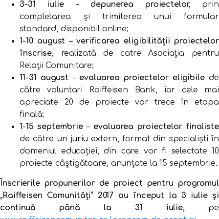
3-31 iulie - depunerea proiectelor,
pri
completarea și trimiterea unui formular
standard, disponibil online;
1-10 august – verificarea eligibilității
proiectelor
înscrise
, realizată de catre Asociația pentru
Relații Comunitare;
11-31 august
–
evaluarea proiectelor eligibile
de
către voluntari Raiffeisen Bank, iar cele mai
apreciate 20 de proiecte vor trece în etapa
finală;
1-15 septembrie
–
evaluarea proiectelor finaliste­­
de către un juriu extern, format din specialiști în
domeniul educației, din care vor fi selectate 10
proiecte câștigătoare, anunțate la 15 septembrie.
Înscrierile propunerilor de proiect pentru programul
„Raiffeisen Comunități” 2017 au început la 3 iulie și
continuă până la 31 iulie,
pe