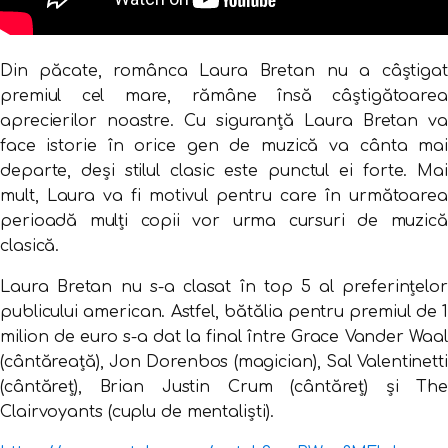
Din păcate, românca Laura Bretan nu a câștigat
premiul cel mare, rămâne însă câștigătoarea
aprecierilor noastre. Cu siguranță Laura Bretan va
face istorie în orice gen de muzică va cânta mai
departe, deși stilul clasic este punctul ei forte. Mai
mult, Laura va fi motivul pentru care în următoarea
perioadă mulți copii vor urma cursuri de muzică
clasică.
Laura Bretan nu s-a clasat în top 5 al preferinţelor
publicului american. Astfel, bătălia pentru premiul de 1
milion de euro s-a dat la final între Grace Vander Waal
(cântăreaţă), Jon Dorenbos (magician), Sal Valentinetti
(cântăreţ), Brian Justin Crum (cântăreţ) şi The
Clairvoyants (cuplu de mentalişti).