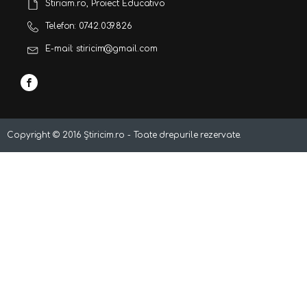
Stiricim.ro, Proiect Educativo
Telefon: 0742.039.826
E-mail: stiricim@gmail.com
Copyright ©
2016
Știricim.ro - Toate drepurile rezervate.