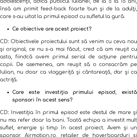
adolescenții, adică publicul Iulianei, de la 5 la 15 ani,
însă am primit feed-back foarte bun și de la adulți,
care s-au uitat la primul episod cu sufletul la gură.
Ce obiective are acest proiect?
CD: Obiectivele proiectului sunt să venim cu ceva nou
și original, ce nu s-a mai făcut, cred că am reușit cu
asta, fiindcă avem primul serial de acțiune pentru
copii. De asemenea, am reușit să o consacrăm pe
Iulian, nu doar ca vloggeriță și cântareață, dar și ca
actriță.
Care este investiția primului episod, există
sponsori în acest sens?
CD: Investiția în primul episod este destul de mare și
nu ma refer doar la bani. Toată echipa a investit mult
suflet, energie și timp în acest proiect. Avem și un
sponsor, Airmotion.ro, retailer de hoverboarduri și