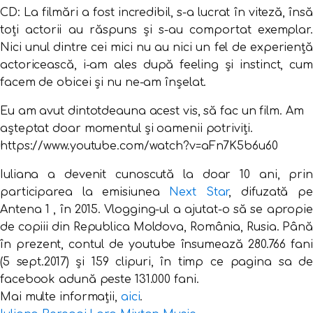
CD: La filmări a fost incredibil, s-a lucrat în viteză, însă
toți actorii au răspuns și s-au comportat exemplar.
Nici unul dintre cei mici nu au nici un fel de experiență
actoricească, i-am ales după feeling și instinct, cum
facem de obicei și nu ne-am înșelat.
Eu am avut dintotdeauna acest vis, să fac un film. Am
așteptat doar momentul și oamenii potriviți.
https://www.youtube.com/watch?v=aFn7K5b6u60
Iuliana a devenit cunoscută la doar 10 ani, prin
participarea la emisiunea
Next Star
, difuzată p
Antena 1 , în 2015. Vlogging-ul a ajutat-o să se apropie
de copiii din Republica Moldova, România, Rusia. Până
în prezent, contul de youtube însumează 280.766 fani
(5 sept.2017) și 159 clipuri, în timp ce pagina sa de
facebook adună peste 131.000 fani.
Mai multe informații,
aici
.