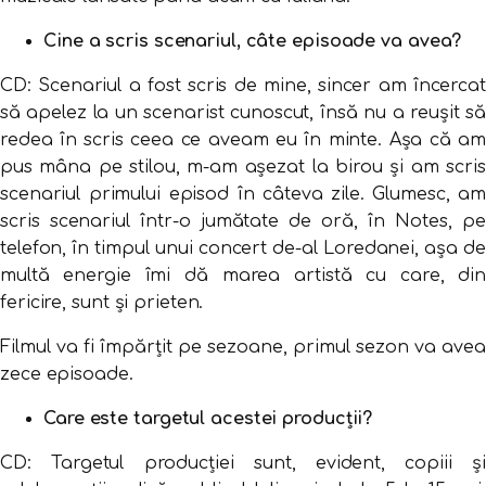
Cine a scris scenariul, câte episoade va avea?
CD: Scenariul a fost scris de mine, sincer am încercat
să apelez la un scenarist cunoscut, însă nu a reușit să
redea în scris ceea ce aveam eu în minte. Așa că am
pus mâna pe stilou, m-am așezat la birou și am scris
scenariul primului episod în câteva zile. Glumesc, am
scris scenariul într-o jumătate de oră, în Notes, pe
telefon, în timpul unui concert de-al Loredanei, așa de
multă energie îmi dă marea artistă cu care, din
fericire, sunt și prieten.
Filmul va fi împărțit pe sezoane, primul sezon va avea
zece episoade.
Care este targetul acestei producții?
CD: Targetul producției sunt, evident, copiii și