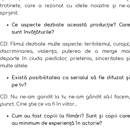
trotinete, care a rezonat cu ideile noastre și ne-a
sprijinit.
Ce aspecte dezbate această producție? Care
sunt învățăturile?
CD: Filmul dezbate multe aspecte: teribilismul, curajul,
discriminarea, violența, puterea de a merge mai
departe în ciuda piedicilor, prietenia, sinceritatea și
multe altele.
Există posibilitatea ca serialul să fie difuzat și
pe tv?
CD: Nu ne-am gandit la tv, ne-am gândit să-l facem,
punct. Cine știe ce va fi în viitor...
Cum au fost copiii la filmări? Sunt și copii care
au minimum de experiență în actorie?