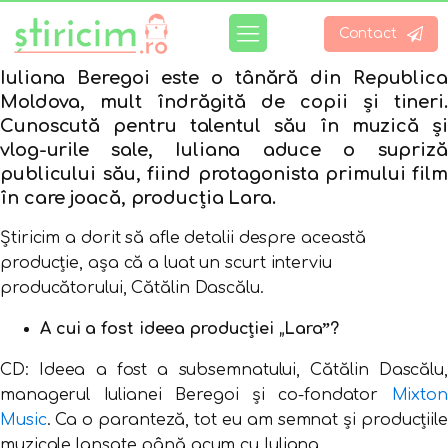
Contact
Iuliana Beregoi este o tânără din Republica
Moldova, mult îndrăgită de copii și tineri.
Cunoscută pentru talentul său în muzică și
vlog-urile sale, Iuliana aduce o supriză
publicului său, fiind protagonista primului film
în care joacă, producția Lara.
Știricim a dorit să afle detalii despre această
producție, așa că a luat un scurt interviu
producătorului, Cătălin Dascălu.
A cui a fost ideea producției „Laraˮ?
CD: Ideea a fost a subsemnatului, Cătălin Dascălu,
managerul Iulianei Beregoi și co-fondator
Mixton
Music
. Ca o paranteză, tot eu am semnat și producțiile
muzicale lansate până acum cu Iuliana.