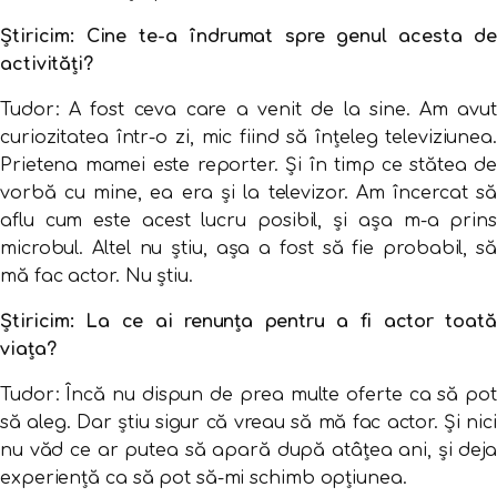
Știricim: Cine te-a îndrumat spre genul acesta de
activități?
Tudor: A fost ceva care a venit de la sine. Am avut
curiozitatea într-o zi, mic fiind să înţeleg televiziunea.
Prietena mamei este reporter. Şi în timp ce stătea de
vorbă cu mine, ea era şi la televizor. Am încercat să
aflu cum este acest lucru posibil, şi aşa m-a prins
microbul. Altel nu ştiu, aşa a fost să fie probabil, să
mă fac actor. Nu ştiu.
Știricim: La ce ai renunța pentru a fi actor toată
viața?
Tudor: Încă nu dispun de prea multe oferte ca să pot
să aleg. Dar ştiu sigur că vreau să mă fac actor. Şi nici
nu văd ce ar putea să apară după atâţea ani, şi deja
experienţă ca să pot să-mi schimb opţiunea.