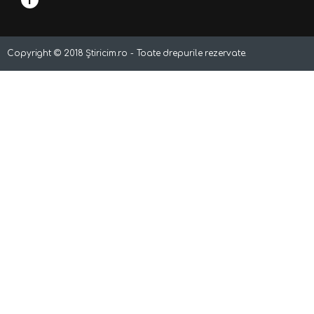
Copyright ©
2018
Știricim.ro - Toate drepurile rezervate.