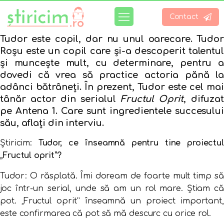
Contact
Tudor este copil, dar nu unul oarecare. Tudor
Roșu este un copil care și-a descoperit talentul
și muncește mult, cu determinare, pentru a
dovedi că vrea să practice actoria pănă la
adânci bătrâneți. În prezent, Tudor este cel mai
tânăr actor din serialul
Fructul Oprit
, difuza
pe Antena 1. Care sunt ingredientele succesului
său, aflați din interviu.
Știricim:
Tudor, ce înseamnă pentru tine proiectu
„Fructul oprit”?
Tudor: O răsplată. Îmi doream de foarte mult timp să
joc într-un serial, unde să am un rol mare. Ştiam că
pot. „Fructul oprit” înseamnă un proiect important,
este confirmarea că pot să mă descurc cu orice rol.