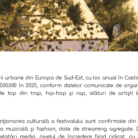
rii urbane din Europa de Sud-Est, cu loc anual în Costin
e 500.000 în 2025, conform datelor comunicate de organ
 top din trap, hip-hop și rap, alături de artiști lo
oziționarea culturală a festivalului sunt confirmate di
ria muzicală și fashion, date de streaming agregate. 
relatări media, nivelul de încredere fiind ridicat, c