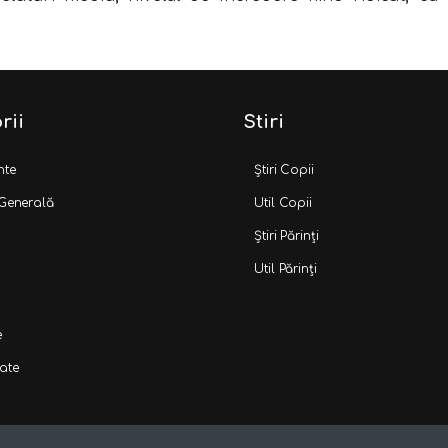
rii
Stiri
nte
Știri Copii
 Generală
Util Copii
Știri Părinți
Util Părinți
e
ate