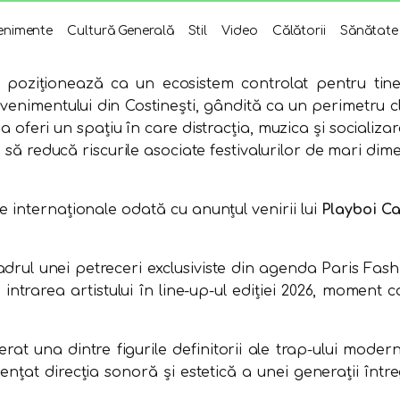
enimente
Cultură Generală
Stil
Video
Călătorii
Sănătate
poziționează ca un ecosistem controlat pentru tiner
venimentului din Costinești, gândită ca un perimetru cl
e a oferi un spațiu în care distracția, muzica și social
e să reducă riscurile asociate festivalurilor de mari dim
 internaționale odată cu anunțul venirii lui
Playboi Ca
cadrul unei petreceri exclusiviste din agenda Paris Fas
at intrarea artistului în line-up-ul ediției 2026, moment
erat una dintre figurile definitorii ale trap-ului mode
luențat direcția sonoră și estetică a unei generații în