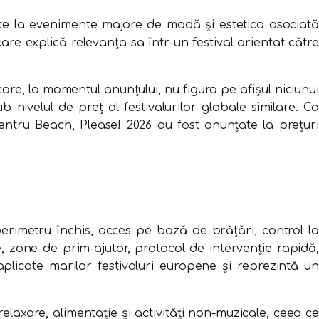
nte la evenimente majore de modă și estetica asociată
are explică relevanța sa într-un festival orientat către
re, la momentul anunțului, nu figura pe afișul niciunui
nivelul de preț al festivalurilor globale similare. Ca
tru Beach, Please! 2026 au fost anunțate la prețuri
perimetru închis, acces pe bază de brățări, control la
, zone de prim-ajutor, protocol de intervenție rapidă,
plicate marilor festivaluri europene și reprezintă un
laxare, alimentație și activități non-muzicale, ceea ce