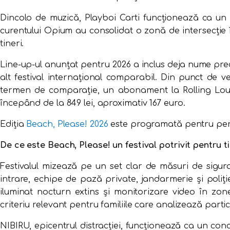
Dincolo de muzică, Playboi Carti funcționează ca un 
curentului Opium au consolidat o zonă de intersecție în
tineri.
Line-up-ul anunțat pentru 2026 a inclus deja nume precu
alt festival internațional comparabil. Din punct de v
termen de comparație, un abonament la Rolling Loud 
începând de la 849 lei, aproximativ 167 euro.
Ediția
Beach, Please! 2026
este programată pentru perio
De ce este Beach, Please! un festival potrivit pentru ti
Festivalul mizează pe un set clar de măsuri de sigura
intrare, echipe de pază private, jandarmerie și poliț
iluminat nocturn extins și monitorizare video în zon
criteriu relevant pentru familiile care analizează parti
NIBIRU, epicentrul distracției, funcționează ca un conc