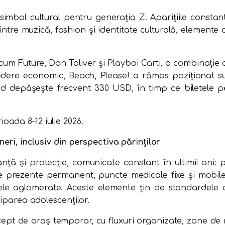
simbol cultural pentru generația Z. Aparițiile consta
tre muzică, fashion și identitate culturală, elemente c
m Future, Don Toliver și Playboi Carti, o combinație ca
edere economic, Beach, Please! a rămas poziționat sub 
depășește frecvent 330 USD, în timp ce biletele pen
ada 8–12 iulie 2026.
neri, inclusiv din perspectiva părinților
nță și protecție, comunicate constant în ultimii ani: 
ie prezente permanent, puncte medicale fixe și mobile
ele aglomerate. Aceste elemente țin de standardele a
ciparea adolescenților.
ept de oraș temporar, cu fluxuri organizate, zone de re