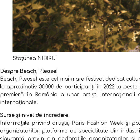
Stațunea NIBIRU
Despre Beach, Please!
Beach, Please! este cel mai mare festival dedicat cultu
la aproximativ 30.000 de participanți în 2022 la pest
premieră în România a unor artiști internaționali de
internaționale.
Surse și nivel de încredere
Informațiile privind artiștii, Paris Fashion Week și p
organizatorilor, platforme de specialitate din indust
siguranță provin din declarațiile organizatorilor și 