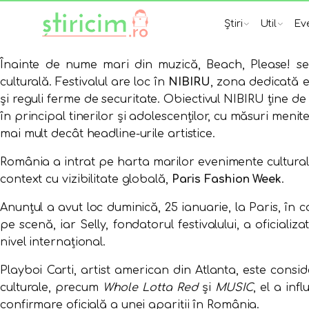
Știri
Util
Ev
Înainte de nume mari din muzică, Beach, Please! se 
culturală. Festivalul are loc în
NIBIRU
, zona dedicată e
și reguli ferme de securitate. Obiectivul NIBIRU ține d
în principal tinerilor și adolescenților, cu măsuri menit
mai mult decât headline-urile artistice.
România a intrat pe harta marilor evenimente culturale
context cu vizibilitate globală,
Paris Fashion Week
.
Anunțul a avut loc duminică, 25 ianuarie, la Paris, în 
pe scenă, iar Selly, fondatorul festivalului, a oficializ
nivel internațional.
Playboi Carti, artist american din Atlanta, este consid
culturale, precum
Whole Lotta Red
și
MUSIC
, el a inf
confirmare oficială a unei apariții în România.