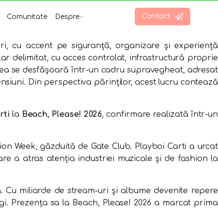
Contact
Comunitate
Despre
i, cu accent pe siguranță, organizare și experiență
ar delimitat, cu acces controlat, infrastructură proprie
izarea se desfășoară într-un cadru supravegheat, adresat
ensiuni. Din perspectiva părinților, acest lucru contează
rti
la
Beach, Please! 2026
, confirmare realizată într-u
hion Week, găzduită de Gate Club. Playboi Carti a urcat
 care a atras atenția industriei muzicale și de fashion la
rn. Cu miliarde de stream-uri și albume devenite repere
tregi. Prezența sa la Beach, Please! 2026 a marcat prima