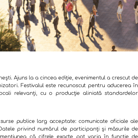
ești. Ajuns la a cincea ediție, evenimentul a crescut de
izatori. Festivalul este recunoscut pentru aducerea în
cali relevanți, cu o producție aliniată standardelor
n surse publice larg acceptate: comunicate oficiale ale
Datele privind numărul de participanți și măsurile de
u mențiunea că cifrele exacte pot varia în funcție de