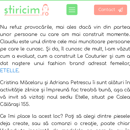
Contact
Nu refuz provocările, mai ales dacă vin din partea
unor persoane cu care am mai construit momente.
Claudiu este unul dintre cele mai muncitoare persoane
pe care le cunosc. Și da, îl cunosc de mult, l-am văzut
cum a evoluat, cum a construit Le Couturier și cum a
dat naștere unui fashion brand adresat femeilor,
ETELLE
.
Cristina Măcelaru și Adriana Petrescu îi sunt alături în
activităție zilnice și împreună fac treabă bună, așa că
vă invit să vizitați noul sediu Etelle, situat pe Calea
Călărași 155.
Ce îmi place la acest loc? Poți să alegi dintre piesele
deja create, sau să comanzi o creație, poate chiar