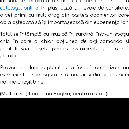
lăsându-te inspirată de modelele pe care le au în
catalogul online
. În plus, dacă ai nevoie de consiliere
o vei primi cu mult drag din partea doamenlor care
abia așteaptă să îți împărtășească din experiența lor.
Totul se întâmplă cu muzică în surdină, într-un spațiu
chic, în care ai chiar opțiunea de a-ți comanda și
pantofi sau poșete pentru evenimentul pe care îl
planifici.
Provocarea lunii septembrie a fost să organizăm un
eveniment de inaugurare a noului sediu și, spunem
noi, ne-a ieșit bine!
(Mulțumesc, Loredana Boghiu, pentru ajutor!)