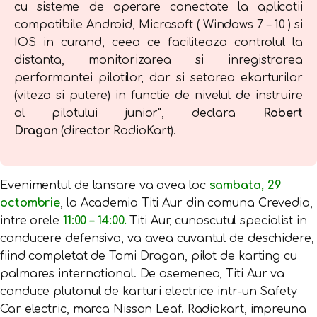
cu sisteme de operare conectate la aplicatii
compatibile Android, Microsoft ( Windows 7 – 10 ) si
IOS in curand, ceea ce faciliteaza controlul la
distanta, monitorizarea si inregistrarea
performantei pilotilor, dar si setarea ekarturilor
(viteza si putere) in functie de nivelul de instruire
al pilotului junior", declara
Robert
Dragan
(director RadioKart).
Evenimentul de lansare va avea loc
sambata, 29
octombrie
, la Academia Titi Aur din comuna Crevedia,
intre orele
11:00 – 14:00.
Titi Aur, cunoscutul specialist in
conducere defensiva, va avea cuvantul de deschidere,
fiind completat de Tomi Dragan, pilot de karting cu
palmares international. De asemenea, Titi Aur va
conduce plutonul de karturi electrice intr-un Safety
Car electric, marca Nissan Leaf. Radiokart, impreuna