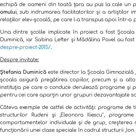
echipă de oameni din toată țara au pus la cale un pro
omului
, sub indrumarea facilitatorilor și a artiștilor i
relațiilor elev-școală, pe care l-a transpus apoi într-o
Una dintre școlile implicate în proiect a fost Școala
Duminică, iar Sabina Lefter și Mădălina Pavel au fost im
despre-proiect-2015/
.
Despre invitate:
Ștefania Duminică
este director la Școala Gimnazială „
școala asigură pregătirea copiilor, precum şi a alt
instituția pe care o conduce derulează programe şi pro
pentru cei care aparţin unor grupuri dezavantajate sa
Câteva exemple de astfel de activități: programe de ti
structurilor Rudeni şi „Eleonora Iliescu”, progra
comportamentelor individuale şi de grup, creşterea 
funcţionării unei clase speciale în cadrul structurii „I