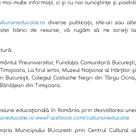
 mai multe informații, ci și cu noi cunoștințe și posibili
ulturaineducatie.ro
diverse publicații, site-uri sau alt
stei bănci de resurse, vă rugăm să ne scrieți la
ltură.
ământul Preuniversitar, Fundația Comunitară București,
Timișoara, La firul ierbii, Muzeul Naţional al Hărţilor şi
din București, Colegiul Costache Negri din Târgu Ocna,
l Bănăţean din Timișoara.
ensiune educațională în România prin dezvoltarea unei
aineducatie.ro
www.Facebook.com/
culturaineducatie
maria Municipiului BUcuresti prin Centrul Cultural al