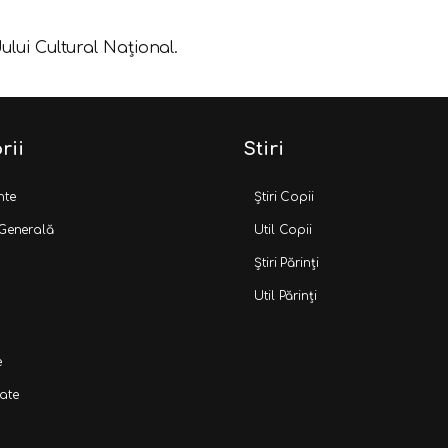
ului Cultural Național.
rii
Stiri
nte
Știri Copii
 Generală
Util Copii
Știri Părinți
Util Părinți
e
ate