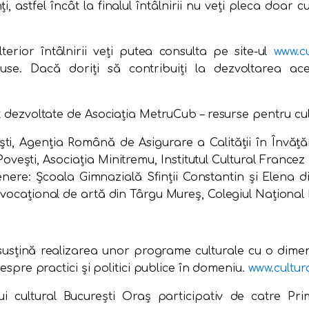
 astfel încât la finalul întâlnirii nu veți pleca doar cu
terior întâlnirii veți putea consulta pe site-ul
www.c
e. Dacă doriți să contribuiți la dezvoltarea ace
nt dezvoltate de Asociația MetruCub – resurse pentru cu
ești, Agenția Română de Asigurare a Calității în Învăț
Povești, Asociația Minitremu, Institutul Cultural Francez 
tenere: Școala Gimnazială Sfinții Constantin și Elena 
l vocațional de artă din Târgu Mureș, Colegiul Naţiona
 susțină realizarea unor programe culturale cu o dim
despre practici și politici publice în domeniu.
www.cultur
ui cultural București Oraș participativ de catre Pri