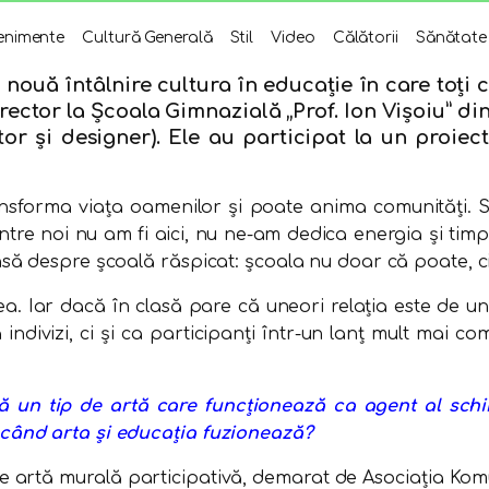
enimente
Cultură Generală
Stil
Video
Călătorii
Sănătate
o nouă întâlnire cultura în educație în care toți 
tor la Școala Gimnazială „Prof. Ion Vișoiu” din C
tor și designer). Ele au participat la un proi
nsforma viața oamenilor și poate anima comunități. 
re noi nu am fi aici, nu ne-am dedica energia și timpul
să despre școală răspicat: școala nu doar că poate, ci
a. Iar dacă în clasă pare că uneori relația este de un
indivizi, ci și ca participanți într-un lanț mult mai co
un tip de artă care funcționează ca agent al schimbă
când arta și educația fuzionează?
e artă murală participativă, demarat de Asociația Komu