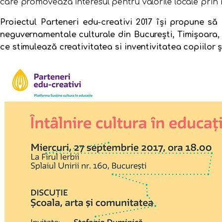
care promovează interesul pentru valorile locale prin înt
Proiectul Parteneri edu-creativi
2017 îşi propune să
neguvernamentale culturale din Bucureşti, Timişoara,
ce stimulează creativitatea si inventivitatea copiilor și 