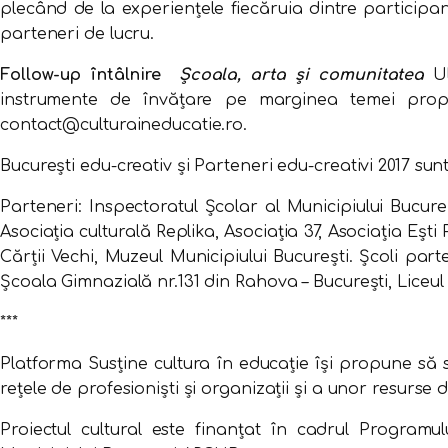
plecând de la experiențele fiecăruia dintre participanți,
parteneri de lucru.
Follow-up întâlnire
Școala, arta și comunitatea
Ul
instrumente de învățare pe marginea temei propus
contact@culturaineducatie.ro.
București edu-creativ și Parteneri edu-creativi 2017 su
Parteneri: Inspectoratul Școlar al Municipiului Bucur
Asociația culturală Replika, Asociația 37, Asociația Ești 
Cărţii Vechi, Muzeul Municipiului București. Școli par
Şcoala Gimnazială nr.131 din Rahova – București, Liceu
***
Platforma Susține cultura în educație își propune să
rețele de profesioniști și organizații și a unor resurse 
Proiectul cultural este finanțat în cadrul Programul