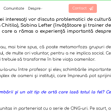
Contact
Comunitate
Despre
cei interesați vor discuta problematici de cultură
hitila), Sabina Lefter (învățătoare și trainer de
ect care a rămas o experiență importantă despre
Sau, mai bine spus, că poate metamorfoza grupuri de
, de multe ori voluntar, pentru a ne implica social. Ce
 trebuie să transforme în bine viața oamenilor.
u-
la-unu între profesor și elev, schimbările important
mplex de oameni și instituții, care împreună pot sprijini
rii și un alt tip de artă care lasă totul la fel? Ce
nitas in parteneriat cu o serie de ONG-uri. Pe scurt, o