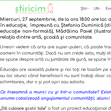
Știri
Util
Ev
Miercuri, 27 septembrie, de la ora 18.00 are loc 
în educație, împreună cu Ștefania Duminică (direc
educație non-formală), Mădălina Pavel (ilustra
relația dintre artă, școală și comunitate.
Uneori vedem că arta are super-puteri, că poate tra
oameni în comunități. Dacă nu am crede asta, mulți dint
se spune despre artă cu jumătate de gură, se spune în
Educația are această putere și noi toți ne bazăm pe e
au loc atunci când beneficiarii nu sunt tratați doar ca 
schimbarea, dar o și pot opri sau sabota.
Ce înseamnă a munci cu și într-o comunitate? Există 
anume catalizează angajamentul comunității, atunci 
„Dă culoare școlii tale“
a fost un proiect educațional d