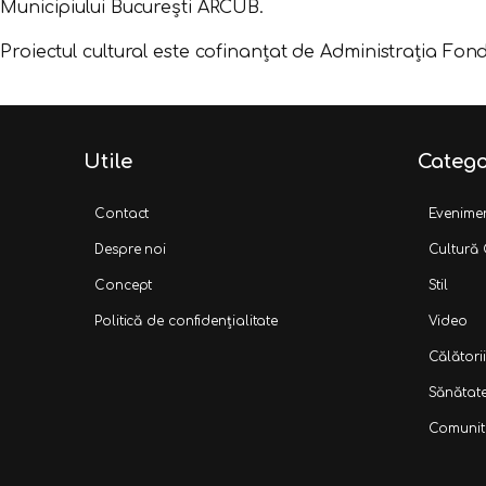
Municipiului Bucureşti ARCUB.
Proiectul cultural este cofinanțat de Administrația Fond
Utile
Catego
Contact
Evenime
Despre noi
Cultură
Concept
Stil
Politică de confidențialitate
Video
Călătorii
Sănătat
Comunit