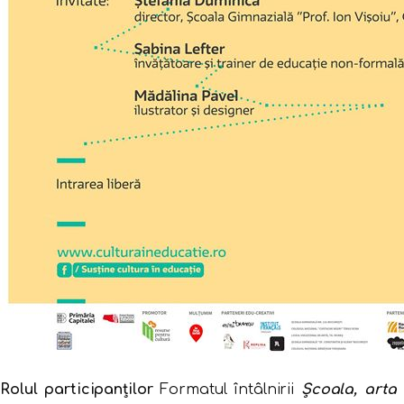
Rolul participanților
Formatul întâlnirii
Școala, arta