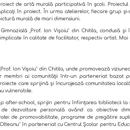
iect de artă murală participativă în școli. Proiectul
mplicați în proiect. În urma atelierelor, fiecare grup și
 pictură murală de mari dimensiuni.
 Gimnazială „Prof. Ion Vișoiu” din Chitila, condusă și
plicate în calitate de facilitator, respectiv artist. Ma
Prof. Ion Vișoiu” din Chitila, unde promovează viziunea
or membri ai comunităţii într-un parteneriat bazat p
iecte care sprijină şi încurajează comunitatea locală s
u vulnerabile.
p after-school, sprijin pentru înfiinţarea bibliotecii 
me de dezvoltare personală având ca obiective dim
ratei de promovabilitate, programe de pregătire sup
on Olteanu” în parteneriat cu Centrul Școlar pentru Educ