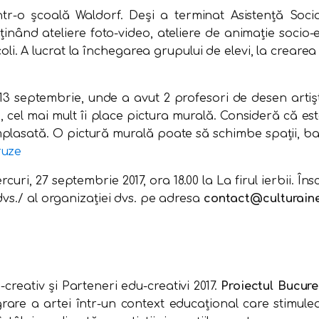
tr-o școală Waldorf. Deși a terminat Asistență Socia
nând ateliere foto-video, ateliere de animație socio-e
oli. A lucrat la închegarea grupului de elevi, la crearea un
3 septembrie, unde a avut 2 profesori de desen artiști
să, cel mai mult îi place pictura murală. Consideră că 
plasată. O pictură murală poate să schimbe spații, ba ch
ruze
curi, 27 septembrie 2017, ora 18.00 la La firul ierbii. Î
dvs./
al organizației dvs. pe adresa
contact@culturaine
-creativ și Parteneri edu-creativi 2017.
Proiectul Bucure
are a artei într-un context educațional care stimulează 