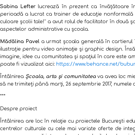
Sabina Lefter
lucrează în prezent ca învățătoare în
perioadă a lucrat ca trainer de educație nonformală ți
culoare școlii tale!” a avut rolul de facilitator în două șc
aspectelor administrative cu școala.
Mădălina Pavel
a urmat școala generală în cartierul 1
ilustrație pentru video animație și graphic design. În
imagine, idee cu comunitatea și spațiul în care este am
poate fi vizualizat aici:
https://www.behance.net/
bubu
Întâlnirea
Școala, arta și comunitatea
va avea loc mier
să ne trimiteți până marți, 26 septembrie 2017, numele 
***
Despre proiect
Întâlnirea are loc în relație cu proiectele București edu
centrelor culturale cu cele mai variate oferte de integr