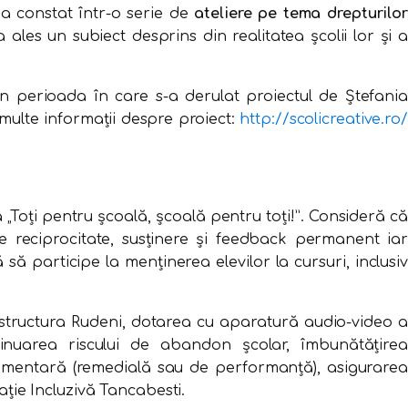
 a constat într-o serie de
ateliere pe tema drepturilo
-a ales un subiect desprins din realitatea școlii lor și a
 în perioada în care s-a derulat proiectul de Ștefania
i multe informații despre proiect:
http://scolicreative.ro/
 „Toți pentru şcoală, şcoală pentru toți!”. Consideră că
e reciprocitate, susţinere şi feedback permanent iar
ă participe la menținerea elevilor la cursuri, inclusiv
la structura Rudeni, dotarea cu aparatură audio-video a
inuarea riscului de abandon şcolar, îmbunătăţirea
limentară (remedială sau de performanţă), asigurarea
ație Incluzivă Tancabesti.