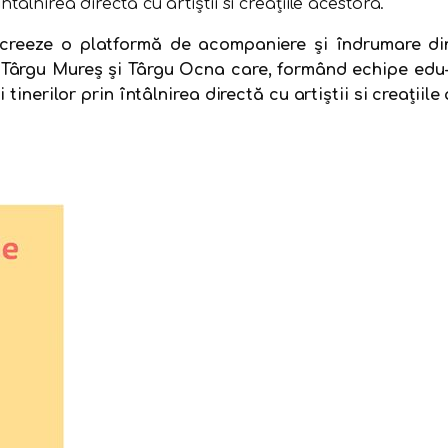
âlnirea directă cu artiștii si creațiile acestora.
 creeze o platformă de acompaniere și îndrumare dina
 Târgu Mureş şi Târgu Ocna care, formând echipe edu-
tinerilor prin întâlnirea directă cu artiștii si creațiile