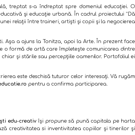
lă, treptat s-a îndreptat spre domeniul educației. O
ducativă și educație urbană. În cadrul proiectului ”Dă
ei relații între traineri, artiști și copii și la negocierea
. Așa a ajuns la Tonitza, apoi la Arte. În prezent fac
este o formă de artă care împletește comunicarea dintre
iar și stările sau percepțiile oamenilor. Portofoliul ei
nscrierea este deschisă tuturor celor interesați. Vă rugăm
ducatie.ro
pentru a confirma participarea.
ști edu-creativ
își propune să pună capitala pe harta
creativitatea si inventivitatea copiilor și tinerilor și