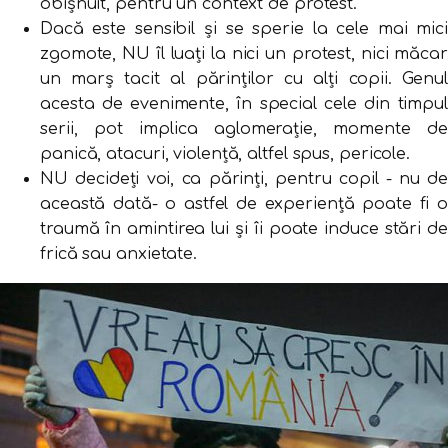
obișnuit, pentru un context de protest.
Dacă este sensibil și se sperie la cele mai mici
zgomote, NU îl luați la nici un protest, nici măcar
un marș tacit al părinților cu alți copii. Genul
acesta de evenimente, în special cele din timpul
serii, pot implica aglomerație, momente de
panică, atacuri, violență, altfel spus, pericole.
NU decideți voi, ca părinți, pentru copil - nu de
această dată- o astfel de experiență poate fi o
traumă în amintirea lui și îi poate induce stări de
frică sau anxietate.