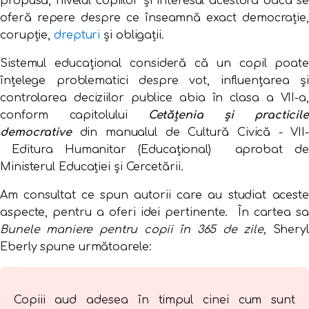
propusă, nivelul copiilor și interesul acestora dacă se
oferă repere despre ce înseamnă exact democrație,
corupție,
drepturi
și obligații.
Sistemul educațional consideră că un copil poate
înțelege problematici despre vot, influențarea și
controlarea deciziilor publice abia în clasa a VII-a,
conform capitolului
Cetățenia și practicil
democrative
din manualul de Cultură Civică - VII-
Editura Humanitar (Educațional) aprobat de
Ministerul Educației și Cercetării.
Am consultat ce spun autorii care au studiat aceste
aspecte, pentru a oferi idei pertinente. În cartea sa
Bunele maniere pentru copii în 365 de zile,
Sheryl
Eberly spune următoarele:
Copiii aud adesea în timpul cinei cum sunt