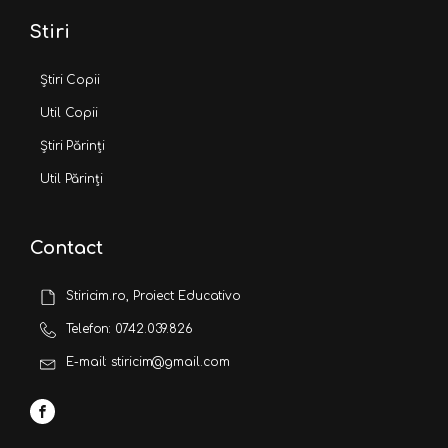
Stiri
Știri Copii
Util Copii
Știri Părinți
Util Părinți
Contact
Stiricim.ro, Proiect Educativo
Telefon: 0742.039.826
E-mail: stiricim@gmail.com