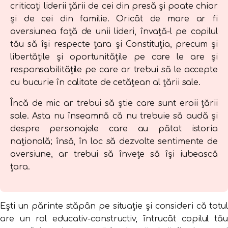
criticaţi liderii ţării de cei din presă şi poate chiar
şi de cei din familie. Oricât de mare ar fi
aversiunea faţă de unii lideri, învaţă-l pe copilul
tău să își respecte țara și Constituția, precum și
libertățile și oportunitățile pe care le are și
responsabilitățile pe care ar trebui să le accepte
cu bucurie în calitate de cetățean al țării sale.
Încă de mic ar trebui să știe care sunt eroii țării
sale. Asta nu înseamnă că nu trebuie să audă și
despre personajele care au pătat istoria
națională; însă, în loc să dezvolte sentimente de
aversiune, ar trebui să învețe să își iubească
țara.
Ești un părinte stăpân pe situație și consideri că totul
are un rol educativ-constructiv, întrucât copilul tău