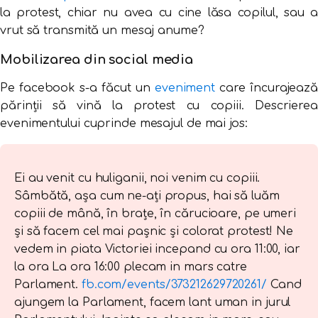
la protest, chiar nu avea cu cine lăsa copilul, sau a
vrut să transmită un mesaj anume?
Mobilizarea din social media
Pe facebook s-a făcut un
eveniment
care încurajează
părinții să vină la protest cu copiii. Descrierea
evenimentului cuprinde mesajul de mai jos:
Ei au venit cu huliganii, noi venim cu copiii.
Sâmbătă, așa cum ne-ați propus, hai să luăm
copiii de mână, în brațe, în cărucioare, pe umeri
și să facem cel mai pașnic și colorat protest! Ne
vedem in piata Victoriei incepand cu ora 11:00, iar
la ora La ora 16:00 plecam in mars catre
Parlament.
fb.com/events/373212629720261/
Cand
ajungem la Parlament, facem lant uman in jurul