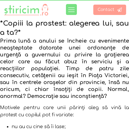
Contact
*Copiii la prostest: alegerea lui, sau
a ta?*
Prima lună a anului se încheie cu evenimente
neașteptate datorate unei ordonanțe de
urgență a guvernului cu privire la grațierea
celor care au făcut abuz în serviciu și a
reacțiilor populației. Timp de patru zile
consecutiv, cetățenii au ieșit în Piața Victoriei,
sau în centrele orașelor din provincie, însă nu
oricum, ci chiar însoțiți de copii. Normal,
anormal? Democrație sau inconștiență?
Motivele pentru care unii părinți aleg să vină la
protest cu copilul pot fi variate:
nu au cu cine să îi lase;