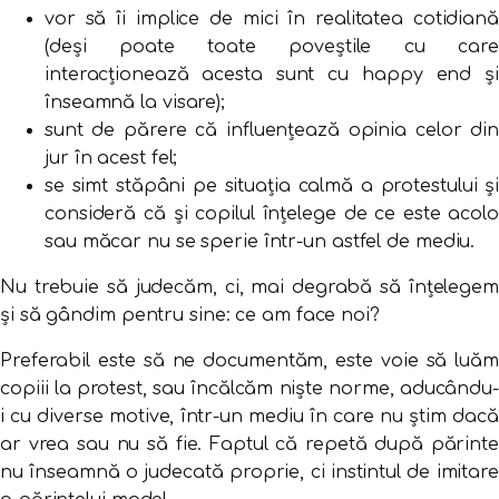
vor să îi implice de mici în realitatea cotidiană
(deși poate toate poveștile cu care
interacționează acesta sunt cu happy end și
înseamnă la visare);
sunt de părere că influențează opinia celor din
jur în acest fel;
se simt stăpâni pe situația calmă a protestului și
consideră că și copilul înțelege de ce este acolo
sau măcar nu se sperie într-un astfel de mediu.
Nu trebuie să judecăm, ci, mai degrabă să înțelegem
și să gândim pentru sine: ce am face noi?
Preferabil este să ne documentăm, este voie să luăm
copiii la protest, sau încălcăm niște norme, aducându-
i cu diverse motive, într-un mediu în care nu știm dacă
ar vrea sau nu să fie. Faptul că repetă după părinte
nu înseamnă o judecată proprie, ci instintul de imitare