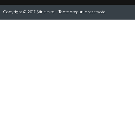
Copyright ©
2017
Știricim.ro - Toate drepurile rezervate.