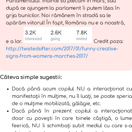
Parlamentului. Inainte sa plecam in mars, sau
după ce ajungem la parlament îi putem lăsa în
grija bunicilor. Noi rămânem în stradă sa le
apărăm viitoru
l! În fapt, România nu e a noastră,
e a lor.
Credit poza:
http://twistedsifter.com/2017/01/funny-creative-
signs-from-womens-marches-2017/
Câteva simple sugestii:
Dacă până acum copilul NU a interacționat cu
manifestații în mulțime, nu îl luați, se poate speria
de o mulțime mobilizată, gălăgie, etc.
Dacă până în prezent copilul a interacționat
doar cu povești în care binele câștigă, o lume
feerică, NU îi schimbați subit mediul cu care s-a