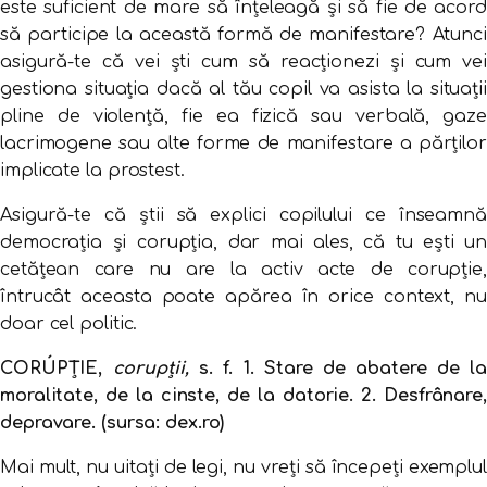
este suficient de mare să înțeleagă și să fie de acord
să participe la această formă de manifestare? Atunci
asigură-te că vei ști cum să reacționezi și cum vei
gestiona situația dacă al tău copil va asista la situații
pline de violență, fie ea fizică sau verbală, gaze
lacrimogene sau alte forme de manifestare a părților
implicate la prostest.
Asigură-te că știi să explici copilului ce înseamnă
democrația și corupția, dar mai ales, că tu ești un
cetățean care nu are la activ acte de corupție,
întrucât aceasta poate apărea în orice context, nu
doar cel politic.
CORÚPȚIE,
corupții,
s. f.
1. Stare de abatere de l
moralitate, de la cinste, de la datorie. 2. Desfrânare,
depravare. (sursa: dex.ro)
Mai mult, nu uitați de legi, nu vreți să începeți exemplul