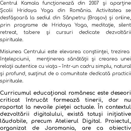
Centrul Kamala funcționează din 2007 și aparține
Școlii Hridaya Yoga din România. Activitatea se
desfășoară la sediul din Sânpetru (Brașov) și online,
prin programe de Hridaya Yoga, meditație, silent
retreat, tabere și cursuri dedicate dezvoltării
spirituale.
Misiunea Centrului este elevarea conștiinței, trezirea
înțelepciunii, menținerea sănătății și crearea unei
relații autentice cu viața – într-un cadru simplu, natural
și profund, susținut de o comunitate dedicată practicii
spirituale.
Curricumul educațional românesc este deseori
criticat întrucât formează tinerii, dar nu
raportat la nevoile pieței actuale. În contextul
dezvoltării digitalului, există totuși inițiative
lăudabile, precum Atelierul Digital. Proiectul,
organizat de Jaromania, are ca obiectiv