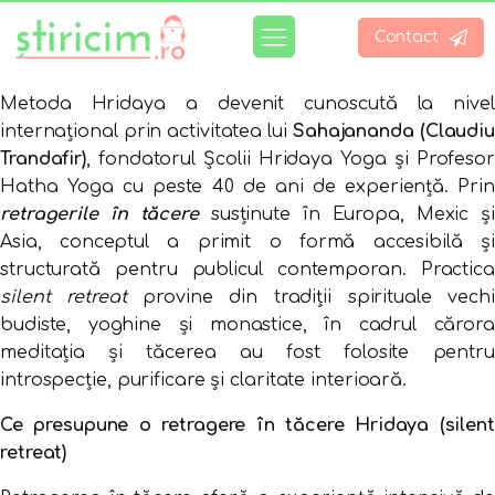
Contact
Metoda Hridaya a devenit cunoscută la nivel
internațional prin activitatea lui
Sahajananda (Claudi
Trandafir)
, fondatorul Școlii Hridaya Yoga și Profesor
Hatha Yoga cu peste 40 de ani de experiență. Prin
retragerile în tăcere
susținute în Europa, Mexic ș
Asia, conceptul a primit o formă accesibilă și
structurată pentru publicul contemporan. Practica
silent retreat
provine din tradiții spirituale vechi
budiste, yoghine și monastice, în cadrul cărora
meditația și tăcerea au fost folosite pentru
introspecție, purificare și claritate interioară.
Ce presupune o retragere în tăcere Hridaya (silent
retreat)