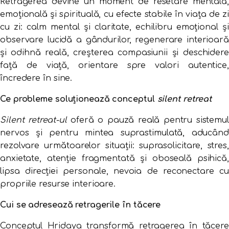
Retragerea devine un moment de resetare mentală,
emoțională și spirituală, cu efecte stabile în viața de zi
cu zi: calm mental și claritate, echilibru emoțional și
observare lucidă a gândurilor, regenerare interioară
și odihnă reală, creșterea compasiunii și deschidere
față de viață, orientare spre valori autentice,
încredere în sine.
Ce probleme soluționează conceptul
silent retreat
Silent retreat-ul
oferă o pauză reală pentru sistemul
nervos și pentru mintea suprastimulată, aducând
rezolvare următoarelor situații: suprasolicitare, stres,
anxietate, atenție fragmentată și oboseală psihică,
lipsa direcției personale, nevoia de reconectare cu
propriile resurse interioare.
Cui se adresează retragerile în tăcere
Conceptul Hridaya transformă retragerea în tăcere