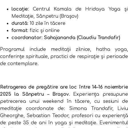
locație
: Centrul Kamala de Hridaya Yoga și
Meditație, Sânpetru (Brașov)
durată
: 10 zile în tăcere
format
: fizic și online
coordonator
:
Sahajananda (Claudiu Trandafir)
Programul include meditații zilnice, hatha yoga,
conferințe spirituale, practici de respirație și perioade
de contemplare.
Retragerea de pregătire are loc între 14–16 noiembrie
2025 la Sânpetru – Brașov
. Experiența presupune
petrecerea unui weekend în tăcere, cu sesiuni de
meditație coordonate de: Simona Trandafir, Liviu
Gheorghe, Sebastian Teodor, profesori cu experiență
de peste 35 de ani în yoga și meditație. Evenimentul