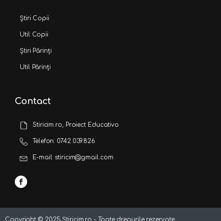
Știri Copii
Util Copii
Știri Părinți
Util Părinți
Contact
Stiricim.ro, Proiect Educativo
Telefon: 0742.039.826
E-mail: stiricim@gmail.com
Copyright ©
2025
Știricim.ro - Toate drepurile rezervate.