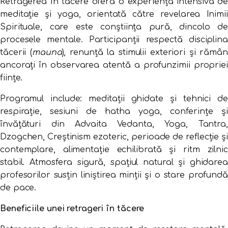
Retragerea în tăcere oferă o experiență intensivă de
meditație și yoga, orientată către revelarea Inimii
Spirituale, care este conștiința pură, dincolo de
procesele mentale. Participanții respectă disciplina
tăcerii (
mauna
), renunță la stimulii exteriori și rămân
ancorați în observarea atentă a profunzimii propriei
ființe.
Programul include: meditații ghidate și tehnici de
respirație, sesiuni de hatha yoga, conferințe și
învățături din Advaita Vedanta, Yoga, Tantra,
Dzogchen, Creștinism ezoteric, perioade de reflecție și
contemplare, alimentație echilibrată și ritm zilnic
stabil. Atmosfera sigură, spațiul natural și ghidarea
profesorilor susțin liniștirea minții și o stare profundă
de pace.
Beneficiile unei retrageri în tăcere