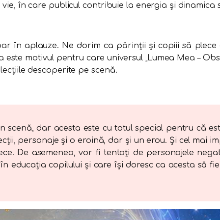
 vie, în care publicul contribuie la energia și dinamica 
 în aplauze. Ne dorim ca părinții și copiii să plece a
a este motivul pentru care universul „Lumea Mea – Obsi
lecțiile descoperite pe scenă.
în scenă, dar acesta este cu totul special pentru că este
ecții, personaje și o eroină, dar și un erou. Și cel mai 
ece. De asemenea, vor fi tentați de personajele negati
 în educația copilului și care își doresc ca acesta să fi