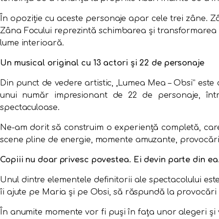
În opoziție cu aceste personaje apar cele trei zâne. 
Zâna Focului reprezintă schimbarea și transformarea in
lume interioară.
Un musical original cu 13 actori și 22 de personaje
Din punct de vedere artistic, „Lumea Mea – Obsi” este 
unui număr impresionant de 22 de personaje, într-u
spectaculoase.
Ne-am dorit să construim o experiență completă, care s
scene pline de energie, momente amuzante, provocări 
Copiii nu doar privesc povestea. Ei devin parte din ea
Unul dintre elementele definitorii ale spectacolului este 
îi ajute pe Maria și pe Obsi, să răspundă la provocări și
În anumite momente vor fi puși în fața unor alegeri și 