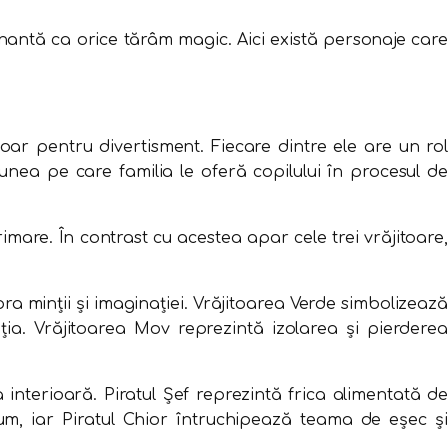
antă ca orice tărâm magic. Aici există personaje care
ar pentru divertisment. Fiecare dintre ele are un ro
iunea pe care familia le oferă copilului în procesul de
rimare. În contrast cu acestea apar cele trei vrăjitoare,
pra minții și imaginației. Vrăjitoarea Verde simbolizează
ația. Vrăjitoarea Mov reprezintă izolarea și pierderea
a interioară. Piratul Șef reprezintă frica alimentată de
um, iar Piratul Chior întruchipează teama de eșec și