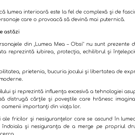
lumea interioară este la fel de complexă și de fascin
personaje care o provoacă să devină mai puternică.
e astăzi
rsonajele din „Lumea Mea – Obsi” nu sunt prezente do
 reprezintă iubirea, protecția, echilibrul și înțelepc
litatea, prietenia, bucuria jocului și libertatea de exp
 moderne.
lului și reprezintă influența excesivă a tehnologiei asu
 să distrugă cărțile și poveștile care hrănesc imagin
i oamenii importanți din viața lor.
ri ale fricilor și nesiguranțelor care se ascund în lume
ă îndoiala și nesiguranța de a merge pe propriul dr
ncerca.