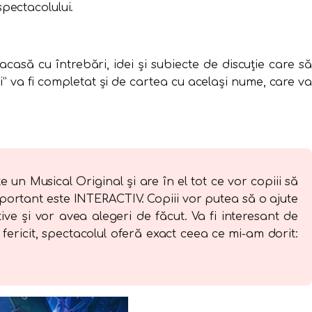
spectacolului.
casă cu întrebări, idei și subiecte de discuție care să
” va fi completat și de cartea cu același nume, care va
 un Musical Original și are în el tot ce vor copiii să
important este INTERACTIV. Copiii vor putea să o ajute
ve și vor avea alegeri de făcut. Va fi interesant de
e fericit, spectacolul oferă exact ceea ce mi-am dorit: