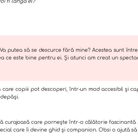
i fi lângă el?
it? Va putea să se descurce fără mine? Acestea sunt înt
eea ce este bine pentru ei. Și atunci am creat un spectac
care copiii pot descoperi, într-un mod accesibil și cap
 depăși.
iță curajoasă care pornește într-o călătorie fascinantă
ecial care îi devine ghid și companion. Obsi o ajută să