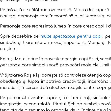
Pe măsură ce călătoria avansează, Maria descoperă că 
o susțin, personaje care încearcă să o influențeze și 
Personaje care reprezintă lumea în care cresc copiii d
Spre deosebire de
multe spectacole pentru copii
, pe
simbolic și transmite un mesaj important. Mama și Tata
creștere.
Ema și Matei aduc în poveste energia copilăriei, sensibi
personaje care simbolizează provocări reale ale lumii
Vrăjitoarea Roșie își dorește să controleze atenția copi
obediența și lupta împotriva creativității, încercând
încrederii, încercând să afecteze relațiile dintre copii ș
Pe parcursul aventurii apar și cei trei pirați, simbolu
imaginația necontrolată. Piratul Șchiop simbolizeaz
tendința de a renunța la propriile visuri înainte de a î