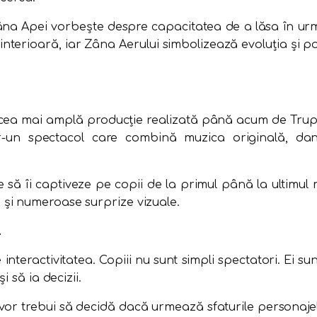
Zâna Apei vorbește despre capacitatea de a lăsa în ur
terioară, iar Zâna Aerului simbolizează evoluția și pos
cea mai amplă producție realizată până acum de Trupa d
n spectacol care combină muzica originală, dansul,
ă îi captiveze pe copii de la primul până la ultimul m
și numeroase surprize vizuale.
.
interactivitatea. Copiii nu sunt simpli spectatori. Ei sun
 să ia decizii.
vor trebui să decidă dacă urmează sfaturile personajelo