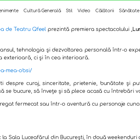
enimente
Cultură Generală
Stil
Video
Călătorii
Sănătate
a de Teatru Qfeel
prezintă premiera spectacolului „
Lu
dansul, tehnologia și dezvoltarea personală într-o expe
a exterioară, ci și în cea interioară.
mea-mea-obsi/
i despre curaj, sinceritate, prietenie, bunătate și pu
să se bucure, să învețe și să plece acasă cu întrebări v
 regat fermecat sau într-o aventură cu personaje cuno
 la Sala Luceafărul din București, în două weekenduri 