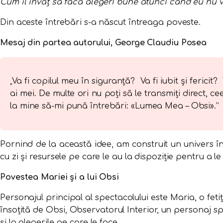
Cum îl învăț să facă alegeri bune atunci când eu nu vo
Din aceste întrebări s-a născut întreaga poveste.
Mesaj din partea autorului, George Claudiu Posea
„Va fi copilul meu în siguranță? Va fi iubit și feric
ai mei. De multe ori nu poți să le transmiți direct, c
la mine să-mi pună întrebări: «Lumea Mea – Obsi».”
Pornind de la această idee, am construit un univers în 
cu zi și resursele pe care le au la dispoziție pentru a le
Povestea Mariei și a lui Obsi
Personajul principal al spectacolului este Maria, o fet
însoțită de Obsi, Observatorul Interior, un personaj sp
și la alegerile pe care le face.