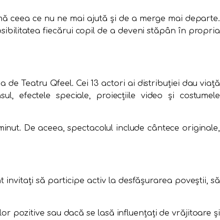
mă ceea ce nu ne mai ajută și de a merge mai departe.
ibilitatea fiecărui copil de a deveni stăpân în propria
e Teatru Qfeel. Cei 13 actori ai distribuției dau viață
 efectele speciale, proiecțiile video și costumele
inut. De aceea, spectacolul include cântece originale,
t invitați să participe activ la desfășurarea poveștii, să
r pozitive sau dacă se lasă influențați de vrăjitoare și