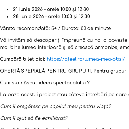
21 iunie 2026 – orele 10:00 și 12:30
28 iunie 2026 – orele 10:00 și 12:30
Vârsta recomandată: 5+ / Durata: 80 de minute
Vă invităm să descoperiți împreună cu noi o poveste or
mai bine lumea interioară și să crească armonios, emoț
Cumpără bilet aici:
https://qfeel.ro/lumea-mea-obsi/
OFERTĂ SPEPIALĂ PENTRU GRUPURI. Pentru grupuri și 
Cum s-a născut ideea spectacolului ?
La baza acestui proiect stau câteva întrebări pe care ș
Cum îl pregătesc pe copilul meu pentru viață?
Cum îl ajut să fie echilibrat?