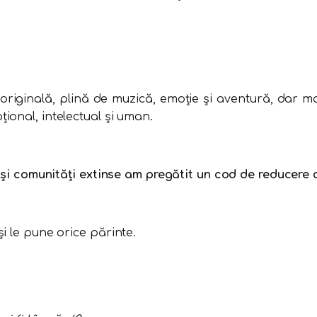
iginală, plină de muzică, emoție și aventură, dar mai 
ional, intelectual și uman.
comunități extinse am pregătit un cod de reducere d
i le pune orice părinte.