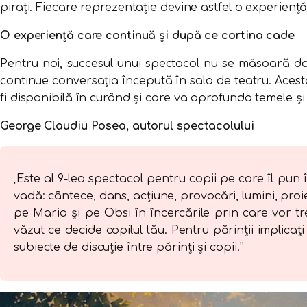
pirați. Fiecare reprezentație devine astfel o experiență
O experiență care continuă și după ce cortina cade
Pentru noi, succesul unui spectacol nu se măsoară doar
continue conversația începută în sala de teatru. Acest
fi disponibilă în curând și care va aprofunda temele și 
George Claudiu Posea, autorul spectacolului
„Este al 9-lea spectacol pentru copii pe care îl pun 
vadă: cântece, dans, acțiune, provocări, lumini, proi
pe Maria și pe Obsi în încercările prin care vor tr
văzut ce decide copilul tău. Pentru părinții implicați
subiecte de discuție între părinți și copii.”