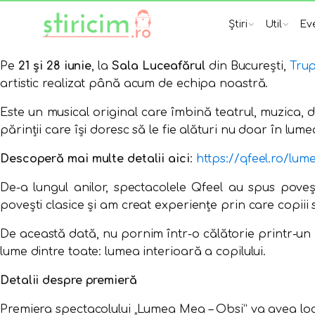
Știri
Util
Ev
Pe
21 și 28 iunie
, la
Sala Luceafărul
din București,
Trup
artistic realizat până acum de echipa noastră.
Este un musical original care îmbină teatrul, muzica, 
părinții care își doresc să le fie alături nu doar în lume
Descoperă mai multe detalii aici
:
https://qfeel.ro/lu
De-a lungul anilor, spectacolele Qfeel au spus poveșt
povești clasice și am creat experiențe prin care copiii 
De această dată, nu pornim într-o călătorie printr-un
lume dintre toate: lumea interioară a copilului.
Detalii despre premieră
Premiera spectacolului „Lumea Mea – Obsi” va avea loc