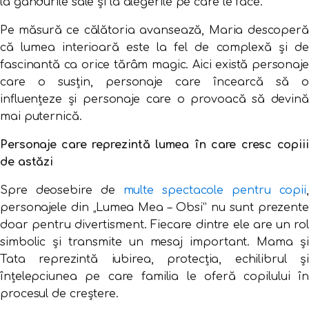
la gândurile sale și la alegerile pe care le face.
Pe măsură ce călătoria avansează, Maria descoperă
că lumea interioară este la fel de complexă și de
fascinantă ca orice tărâm magic. Aici există personaje
care o susțin, personaje care încearcă să o
influențeze și personaje care o provoacă să devină
mai puternică.
Personaje care reprezintă lumea în care cresc copiii
de astăzi
Spre deosebire de
multe spectacole pentru copii
,
personajele din „Lumea Mea – Obsi” nu sunt prezente
doar pentru divertisment. Fiecare dintre ele are un rol
simbolic și transmite un mesaj important. Mama și
Tata reprezintă iubirea, protecția, echilibrul și
înțelepciunea pe care familia le oferă copilului în
procesul de creștere.