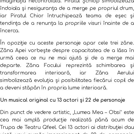
imaginația necontrolată. Piratul Șchiop simbolizează
îndoiala și nesiguranța de a merge pe propriul drum,
iar Piratul Chior întruchipează teama de eșec și
tendința de a renunța la propriile visuri înainte de a
încerca.
În opoziție cu aceste personaje apar cele trei zâne.
Zâna Apei vorbește despre capacitatea de a lăsa în
urmă ceea ce nu ne mai ajută și de a merge mai
departe. Zâna Focului reprezintă schimbarea și
transformarea interioară, iar Zâna Aerului
simbolizează evoluția și posibilitatea fiecărui copil de
a deveni stăpân în propria lume interioară.
Un musical original cu 13 actori și 22 de personaje
Din punct de vedere artistic, „Lumea Mea – Obsi” este
cea mai amplă producție realizată până acum de
Trupa de Teatru Qfeel. Cei 13 actori ai distribuției dau