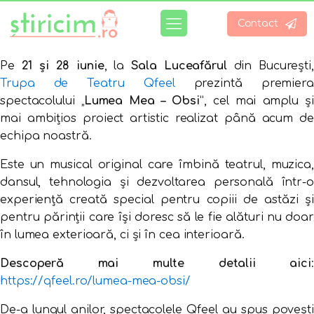
Contact
Pe
21 și 28 iunie
, la
Sala Luceafărul
din București,
Trupa de Teatru Qfeel
prezintă premiera
spectacolului „
Lumea Mea – Obsi
”, cel mai amplu și
mai ambițios proiect artistic realizat până acum de
echipa noastră.
Este un musical original care îmbină teatrul, muzica,
dansul, tehnologia și dezvoltarea personală într-o
experiență creată special pentru copiii de astăzi și
pentru părinții care își doresc să le fie alături nu doar
în lumea exterioară, ci și în cea interioară.
Descoperă mai multe detalii aici
:
https://qfeel.ro/lumea-mea-obsi/
De-a lungul anilor, spectacolele Qfeel au spus povești