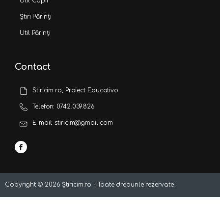
Util Copii
Știri Părinți
Util Părinți
Contact
Stiricim.ro, Proiect Educativo
Telefon: 0742.039.826
E-mail: stiricim@gmail.com
Copyright ©
2026
Știricim.ro - Toate drepurile rezervate.