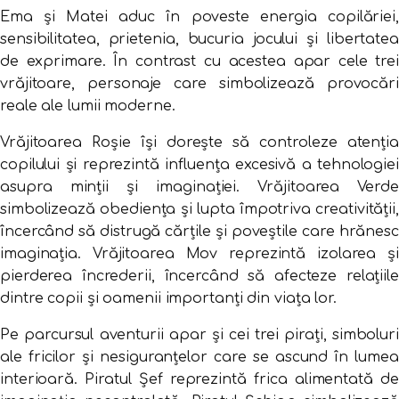
Ema și Matei aduc în poveste energia copilăriei,
sensibilitatea, prietenia, bucuria jocului și libertatea
de exprimare. În contrast cu acestea apar cele trei
vrăjitoare, personaje care simbolizează provocări
reale ale lumii moderne.
Vrăjitoarea Roșie își dorește să controleze atenția
copilului și reprezintă influența excesivă a tehnologiei
asupra minții și imaginației. Vrăjitoarea Verde
simbolizează obediența și lupta împotriva creativității,
încercând să distrugă cărțile și poveștile care hrănesc
imaginația. Vrăjitoarea Mov reprezintă izolarea și
pierderea încrederii, încercând să afecteze relațiile
dintre copii și oamenii importanți din viața lor.
Pe parcursul aventurii apar și cei trei pirați, simboluri
ale fricilor și nesiguranțelor care se ascund în lumea
interioară. Piratul Șef reprezintă frica alimentată de