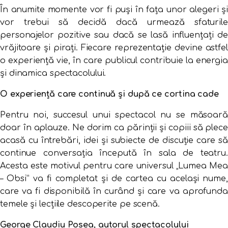
În anumite momente vor fi puși în fața unor alegeri și
vor trebui să decidă dacă urmează sfaturile
personajelor pozitive sau dacă se lasă influențați de
vrăjitoare și pirați. Fiecare reprezentație devine astfel
o experiență vie, în care publicul contribuie la energia
și dinamica spectacolului.
O experiență care continuă și după ce cortina cade
Pentru noi, succesul unui spectacol nu se măsoară
doar în aplauze. Ne dorim ca părinții și copiii să plece
acasă cu întrebări, idei și subiecte de discuție care să
continue conversația începută în sala de teatru.
Acesta este motivul pentru care universul „Lumea Mea
– Obsi” va fi completat și de cartea cu același nume,
care va fi disponibilă în curând și care va aprofunda
temele și lecțiile descoperite pe scenă.
George Claudiu Posea, autorul spectacolului