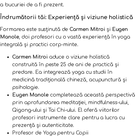
a bucuriei de a fi prezent.
Îndrumătorii tăi: Experiență și viziune holistică
Formarea este susținută de
Carmen Mitroi
și
Eugen
Manole
, doi profesori cu o vastă experiență în yoga
integrală și practici corp-minte.
Carmen Mitroi
aduce o viziune holistică
construită în peste 25 de ani de practică și
predare. Ea integrează yoga cu studii în
medicină tradițională chineză, acupunctură și
psihologie.
Eugen Manole
completează această perspectivă
prin aprofundarea meditației, mindfulness-ului,
Qigong-ului și Tai Chi-ului. El oferă viitorilor
profesori instrumente clare pentru a lucra cu
prezență și autenticitate.
Profesor de Yoga pentru Copii