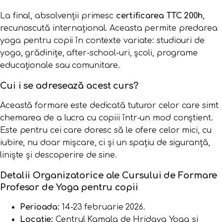
La final, absolvenții primesc
certificarea TTC 200h
,
recunoscută internațional. Aceasta permite predarea
yoga pentru copii în contexte variate: studiouri de
yoga, grădinițe, after-school-uri, școli, programe
educaționale sau comunitare.
Cui i se adresează acest curs?
Această formare este dedicată tuturor celor care simt
chemarea de a lucra cu copiii într-un mod conștient.
Este pentru cei care doresc să le ofere celor mici, cu
iubire, nu doar mișcare, ci și un spațiu de siguranță,
liniște și descoperire de sine.
Detalii Organizatorice ale Cursului de Formare
Profesor de Yoga pentru copii
Perioada:
14-23 februarie 2026.
Locație:
Centrul Kamala de Hridaya Yoga și