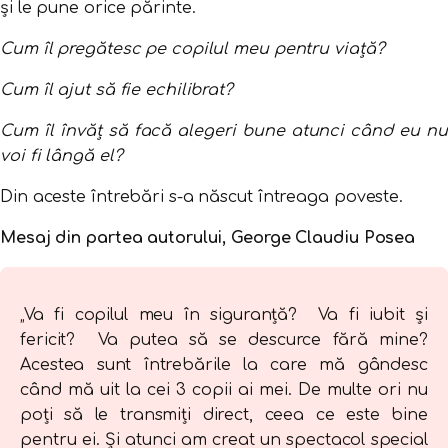
și le pune orice părinte.
Cum îl pregătesc pe copilul meu pentru viață?
Cum îl ajut să fie echilibrat?
Cum îl învăț să facă alegeri bune atunci când eu nu
voi fi lângă el?
Din aceste întrebări s-a născut întreaga poveste.
Mesaj din partea autorului, George Claudiu Posea
„Va fi copilul meu în siguranță? Va fi iubit și
fericit? Va putea să se descurce fără mine?
Acestea sunt întrebările la care mă gândesc
când mă uit la cei 3 copii ai mei. De multe ori nu
poți să le transmiți direct, ceea ce este bine
pentru ei. Și atunci am creat un spectacol special