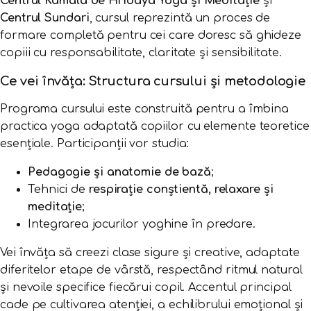
Centrul Kamala de Hridaya Yoga și Meditație
și
Centrul Sundari
, cursul reprezintă un proces de
formare completă pentru cei care doresc să ghideze
copiii cu responsabilitate, claritate și sensibilitate.
Ce vei învăța: Structura cursului și metodologie
Programa cursului este construită pentru a îmbina
practica yoga adaptată copiilor cu elemente teoretice
esențiale. Participanții vor studia:
Pedagogie și anatomie de bază
;
Tehnici de
respirație conștientă, relaxare și
meditație
;
Integrarea jocurilor yoghine în predare.
Vei învăța să creezi clase sigure și creative, adaptate
diferitelor etape de vârstă, respectând ritmul natural
și nevoile specifice fiecărui copil. Accentul principal
cade pe cultivarea atenției, a echilibrului emoțional și