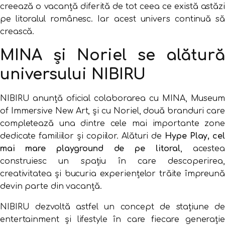
creează o vacanță diferită de tot ceea ce există astăzi
pe litoralul românesc. Iar acest univers continuă să
crească.
MINA și Noriel se alătură
universului NIBIRU
NIBIRU anunță oficial colaborarea cu MINA, Museum
of Immersive New Art, și cu Noriel, două branduri care
completează una dintre cele mai importante zone
dedicate familiilor și copiilor. Alături de
Hype Play, cel
mai mare playground de pe litoral
, acestea
construiesc un spațiu în care descoperirea,
creativitatea și bucuria experiențelor trăite împreună
devin parte din vacanță.
NIBIRU dezvoltă astfel un concept de stațiune de
entertainment și lifestyle în care fiecare generație