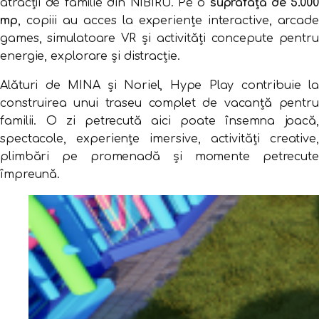
atracții de familie din NIBIRU. Pe o
suprafață de 5.000
mp
, copiii au acces la experiențe interactive, arcade
games, simulatoare VR și activități concepute pentru
energie, explorare și distracție.
Alături de MINA și Noriel, Hype Play contribuie la
construirea unui traseu complet de vacanță pentru
familii. O zi petrecută aici poate însemna joacă,
spectacole, experiențe imersive, activități creative,
plimbări pe promenadă și momente petrecute
împreună.