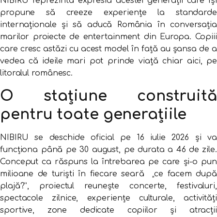
NIBIRU reprezintă expresia acestei generații care își
propune să creeze experiențe la standarde
internaționale și să aducă România în conversația
marilor proiecte de entertainment din Europa. Copiii
care cresc astăzi cu acest model în față au șansa de a
vedea că ideile mari pot prinde viață chiar aici, pe
litoralul românesc.
O stațiune construită
pentru toate generațiile
NIBIRU se deschide oficial pe 16 iulie 2026 și va
funcționa până pe 30 august, pe durata a 46 de zile.
Conceput ca răspuns la întrebarea pe care și-o pun
milioane de turiști în fiecare seară „ce facem după
plajă?”, proiectul reunește concerte, festivaluri,
spectacole zilnice, experiențe culturale, activități
sportive, zone dedicate copiilor și atracții