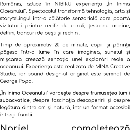
România, aduce în NIBIRU experiența „În Inima
Oceanului”. Spectacolul transformă tehnologia, arta și
storytellingul într-o călătorie senzorială care poartă
vizitatorii printre recife de corali, țestoase marine,
delfini, bancuri de pești și rechini.
Timp de aproximativ 20 de minute, copiii și părinții
pășesc într-o lume în care imaginea, sunetul și
mișcarea creează senzația unei explorări reale a
oceanului. Experiența este realizată de MINA Creative
Studio, iar sound design-ul original este semnat de
George Popa.
„În Inima Oceanului” vorbește despre frumusețea lumii
subacvatice
, despre fascinația descoperirii și despre
legătura dintre om și natură, într-un format accesibil
întregii familii.
Noriel completează