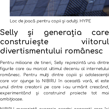
Loc de joacă pentru copii și adulți. HYPE
Selly și generația care
construiește viitorul
divertismentului românesc
Pentru milioane de tineri, Selly reprezintă una dintre
figurile care au marcat ultimul deceniu al internetului
românesc. Pentru mulți dintre copiii și adolescenții
care vor ajunge la NIBIRU în această vară, el este
unul dintre creatorii pe care i-au urmărit crescând,
experimentând și construind proiecte tot mai
ambițioase.