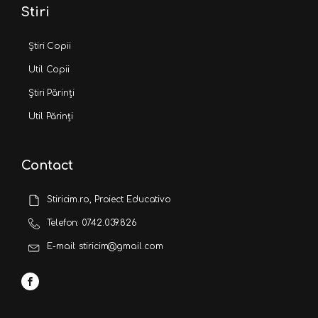
Stiri
Știri Copii
Util Copii
Știri Părinți
Util Părinți
Contact
Stiricim.ro, Proiect Educativo
Telefon: 0742.039.826
E-mail: stiricim@gmail.com