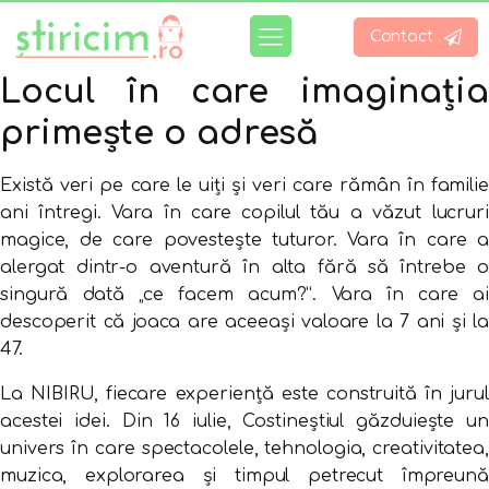
Contact
Locul în care imaginația
primește o adresă
Există veri pe care le uiți și veri care rămân în familie
ani întregi. Vara în care copilul tău a văzut lucruri
magice, de care povestește tuturor. Vara în care a
alergat dintr-o aventură în alta fără să întrebe o
singură dată „ce facem acum?”. Vara în care ai
descoperit că joaca are aceeași valoare la 7 ani și la
47.
La NIBIRU, fiecare experiență este construită în jurul
acestei idei. Din 16 iulie, Costineștiul găzduiește un
univers în care spectacolele, tehnologia, creativitatea,
muzica, explorarea și timpul petrecut împreună