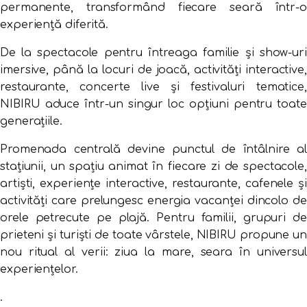
permanente, transformând fiecare seară într-o
experiență diferită.
De la spectacole pentru întreaga familie și show-uri
imersive, până la locuri de joacă, activități interactive,
restaurante, concerte live și festivaluri tematice,
NIBIRU aduce într-un singur loc opțiuni pentru toate
generațiile.
Promenada centrală devine punctul de întâlnire al
stațiunii, un spațiu animat în fiecare zi de spectacole,
artiști, experiențe interactive, restaurante, cafenele și
activități care prelungesc energia vacanței dincolo de
orele petrecute pe plajă. Pentru familii, grupuri de
prieteni și turiști de toate vârstele, NIBIRU propune un
nou ritual al verii: ziua la mare, seara în universul
experiențelor.
.