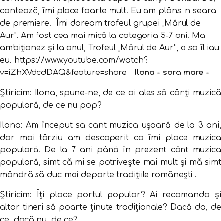
contează, îmi place foarte mult. Eu am plâns in seara
de premiere. Îmi doream trofeul grupei „Mărul de
Aur". Am fost cea mai mică la categoria 5-7 ani. Ma
ambiționez și la anul, Trofeul „Mărul de Aur“, o sa îl iau
eu. https://www.youtube.com/watch?
v=iZhXVdcdDAQ&feature=share
Ilona - sora mare -
Știricim: Ilona, spune-ne, de ce ai ales să cânți muzică
populară, de ce nu pop?
Ilona:
Am început sa cant muzica ușoară de la 3 ani,
dar mai târziu am descoperit ca îmi place muzica
populară. De la 7 ani până în prezent cânt muzica
populară, simt că mi se potrivește mai mult și mă simt
mândră să duc mai departe tradițiile românești .
Știricim: Îți place portul popular? Ai recomanda și
altor tineri să poarte ținute tradiționale? Dacă da, de
ce, dacă nu, de ce?