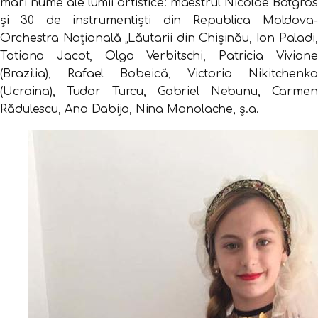
mari nume ale lumii artistice: maestrul Nicolae Botgros
şi 30 de instrumentişti din Republica Moldova-
Orchestra Naţională „Lăutarii din Chişinău, Ion Paladi,
Tatiana Jacot, Olga Verbitschi, Patricia Viviane
(Brazilia), Rafael Bobeică, Victoria Nikitchenko
(Ucraina), Tudor Turcu, Gabriel Nebunu, Carmen
Rădulescu, Ana Dabija, Nina Manolache, ş.a.