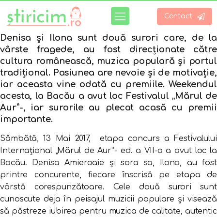
Contact
Denisa și Ilona sunt două surori care, de la
vârste fragede, au fost direcționate către
cultura românească, muzica populară și portul
tradițional. Pasiunea are nevoie și de motivație,
iar aceasta vine odată cu premiile. Weekendul
acesta, la Bacău a avut loc Festivalul „Mărul de
Aur”-, iar surorile au plecat acasă cu premii
importante.
Sâmbătă, 13 Mai 2017, etapa concurs a Festivalului
Internațional „Mărul de Aur”- ed. a VII-a a avut loc la
Bacău. Denisa Amieroaie și sora sa, Ilona, au fost
printre concurente, fiecare înscrisă pe etapa de
vârstă corespunzătoare. Cele două surori sunt
cunoscute deja în peisajul muzicii populare și visează
să păstreze iubirea pentru muzica de calitate, autentic