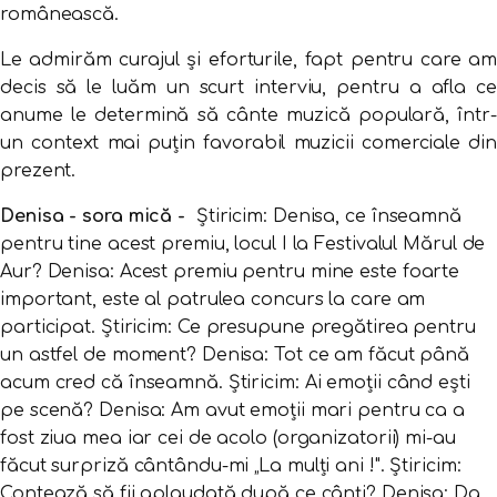
românească.
Le admirăm curajul și eforturile, fapt pentru care am
decis să le luăm un scurt interviu, pentru a afla ce
anume le determină să cânte muzică populară, într-
un context mai puțin favorabil muzicii comerciale din
prezent.
Denisa - sora mică -
Știricim: Denisa, ce înseamnă
pentru tine acest premiu, locul I la Festivalul Mărul de
Aur? Denisa:
Acest premiu pentru mine este foarte
important, este al patrulea concurs la care am
participat.
Știricim: Ce presupune pregătirea pentru
un astfel de moment? Denisa: Tot ce am făcut până
acum cred că înseamnă. Știricim: Ai emoții când ești
pe scenă? Denisa: Am avut emoții mari pentru ca a
fost ziua mea iar cei de acolo (organizatorii) mi-au
făcut surpriză cântându-mi „La mulți ani !". Știricim:
Contează să fii aplaudată după ce cânți? Denisa: Da,