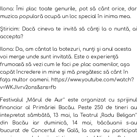
Ilona:
Îmi plac toate genurile, pot să cânt orice, dar
muzica populară ocupă un loc special în inima mea.
Știricim: Dacă cineva te invită să cânți la o nuntă, ai
accepta?
Ilona:
Da, am cântat la botezuri, nunți și anul acesta
voi merge unde sunt invitată. Este o experiență
frumoasă să vezi cum le faci pe plac oamenilor, așa
capăt încredere in mine și mă pregătesc să cânt în
fața multor oameni.
https://www.youtube.com/watch?
v=WKJIvrv2ons&sns=fb
Festivalul „Mărul de Aur“ este organizat cu sprijinul
financiar al Primăriei Bacău. Peste 250 de tineri au
intepretat sâmbătă, 13 mai, la Teatrul „Radu Beligan“
din Bacău iar duminică, 14 mai, băcăuanii s-au
bucurat de Concertul de Gală, la care au participat