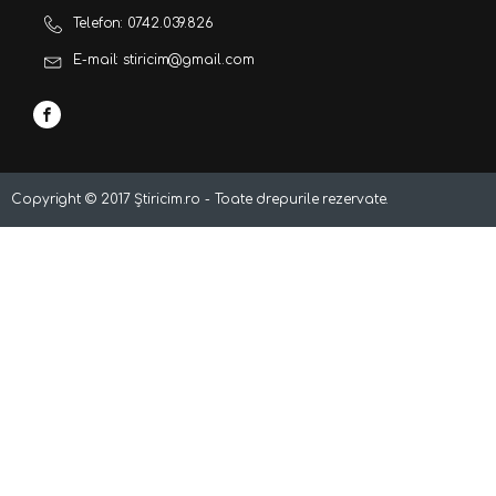
Telefon: 0742.039.826
E-mail: stiricim@gmail.com
Copyright ©
2017
Știricim.ro - Toate drepurile rezervate.