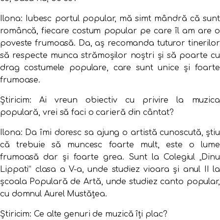
Ilona: I
ubesc portul popular, mă simt mândră că sunt
româncă, fiecare costum popular pe care îl am are o
poveste frumoasă. Da, aș recomanda tuturor tinerilor
să respecte munca strămoșilor noștri și să poarte cu
drag costumele populare, care sunt unice și foarte
frumoase.
Știricim: Ai vreun obiectiv cu privire la muzica
populară, vrei să faci o carieră din cântat?
Ilona:
Da îmi doresc sa ajung o artistă cunoscută, știu
că trebuie să muncesc foarte mult, este o lume
frumoasă dar și foarte grea. Sunt la Colegiul „Dinu
Lippati“ clasa a V-a, unde studiez vioara și anul II la
școala Populară de Artă, unde studiez canto popular,
cu domnul Aurel Mustățea.
Știricim: Ce alte genuri de muzică îți plac?