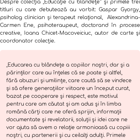
Despre colecția „Educație cu blândețe“ și primele trei
titluri cu care debutează au vorbit: Gaspar Gyorgy,
psiholog clinician și terapeut relațional, Alexandrina-
Carmen Ene, psihoteraupeut, doctorand în procese
creative, Ioana Chicet-Macoveiciuc, autor de carte și
coordonator colecție.
„Educarea cu blândețe a copiilor noștri, dar și a
părinților care au înțeles că se poate și altfel,
fără abuzuri și umilințe, care caută să se vindece
și să ofere generațiilor viitoare un început curat,
bazat pe cooperare și respect, este motivul
pentru care am căutat și am adus și în limba
română cărți care ne oferă sprijin, informații
documentate și revelatorii, soluții și idei care ne
vor ajuta să avem o relație armonioasă cu copiii
noștri, cu partenerii și cu ceilalți adulți. Primele