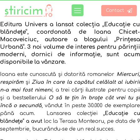
Contact
Editura Univers a lansat colecția „Educație cu
blândețe“, coordonată de Ioana Chicet-
Macoveiciuc
, autoare a blogului „Prințesa
Urbană“. 3 noi volume de interes pentru părinții
moderni, dornici de informație, sunt acum
disponibile la vânzare.
Ioana este cunoscută și datorită romanelor
Miercuri,
respirăm
și
Ziua în care la capătul celălalt al iubirii
n-a mai fost nimeni
,
a trei cărți ilustrate pentru copii
și a bestsellerului
O să te țin în brațe cât vrei tu și
încă o secundă
, vândut în peste 30.000 de exemplare
până acum. Lansarea colecției
„Educație cu
blândețe“ a avut
loc la Terasa Monteoru, pe data de 9
septembrie, bucurându-se de un real succes.