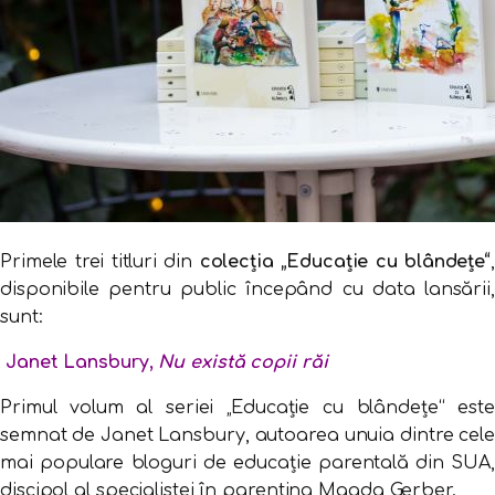
Primele trei titluri din
colecția „Educație cu blândețe“
,
disponibile pentru public începând cu data lansării,
sunt:
Janet Lansbury,
Nu există copii răi
Primul volum al seriei „Educație cu blândețe“ este
semnat de Janet Lansbury, autoarea unuia dintre cele
mai populare bloguri de educație parentală din SUA,
discipol al specialistei în parenting Magda Gerber.