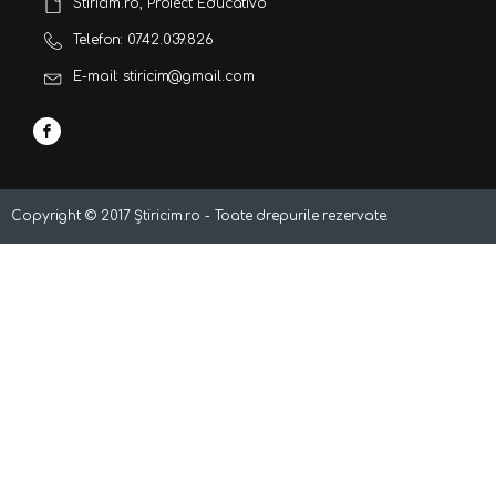
Stiricim.ro, Proiect Educativo
Telefon: 0742.039.826
E-mail: stiricim@gmail.com
Copyright ©
2017
Știricim.ro - Toate drepurile rezervate.