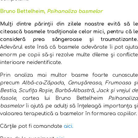
Bruno Bettelheim,
Psihanaliza basmelor
Mulți dintre părinții din zilele noastre evită să le
citească basmele tradiționale celor mici, pentru că le
consideră prea sângeroase și traumatizante
.
Adevărul este însă că basmele adevărate îi pot ajuta
enorm pe copii să-și rezolve multe dileme și conflicte
interioare neidentificate.
Prin analiza mai multor basme foarte cunoscute
precum
Albă-ca-Zăpada
,
Cenușăreasa
,
Frumoasa și
Bestia
,
Scufița Roșie
,
Barbă-Albastră
,
Jack și vrejul de
fasole
, cartea lui Bruno Bettelheim
Psihanaliza
basmelor
îi ajută pe adulți să înțeleagă importanța și
valoarea terapeutică a basmelor în formarea copiilor.
Cărțile pot fi comandate
aici.