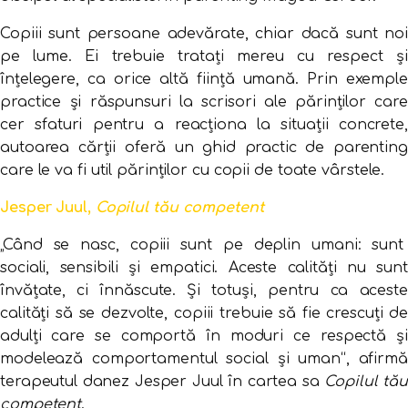
Copiii sunt persoane adevărate, chiar dacă sunt noi
pe lume. Ei trebuie tratați mereu cu respect și
înțelegere, ca orice altă ființă umană. Prin exemple
practice și răspunsuri la scrisori ale părinților care
cer sfaturi pentru a reacționa la situații concrete,
autoarea cărții oferă un ghid practic de parenting
care le va fi util părinților cu copii de toate vârstele.
Jesper Juul,
Copilul tău competent
„Când se nasc, copiii sunt pe deplin umani: sunt
sociali, sensibili și empatici. Aceste calități nu sunt
învățate, ci înnăscute. Și totuși, pentru ca aceste
calități să se dezvolte, copiii trebuie să fie crescuți de
adulți care se comportă în moduri ce respectă și
modelează comportamentul social și uman“, afirmă
terapeutul danez Jesper Juul în cartea sa
Copilul tău
competent
.