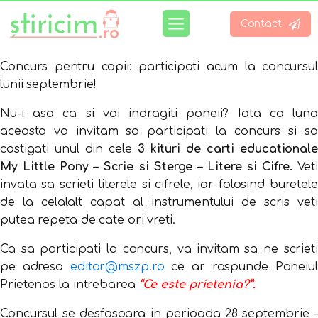
Contact
Concurs pentru copii: participati acum la concursul
lunii septembrie!
Nu-i asa ca si voi indragiti poneii? Iata ca luna
aceasta va invitam sa participati la concurs si sa
castigati unul din cele
3 kituri de carti educationale
My Little Pony – Scrie si Sterge – Litere si Cifre.
Vet
invata sa scrieti literele si cifrele, iar folosind buretele
de la celalalt capat al instrumentului de scris veti
putea repeta de cate ori vreti.
Ca sa participati la concurs, va invitam sa ne scrieti
pe adresa
editor@mszp.ro
ce ar raspunde Poneiul
Prietenos la intrebarea
“Ce este prietenia?”.
Concursul se desfasoara in perioada 28 septembrie –