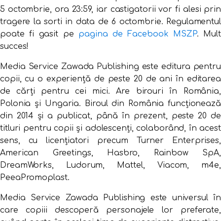
5 octombrie, ora 23:59, iar castigatorii vor fi alesi prin
tragere la sorti in data de 6 octombrie. Regulamentul
poate fi gasit pe
pagina de Facebook MSZP
. Mul
succes!
Media Service Zawada Publishing este editura pentru
copii, cu o experiență de peste 20 de ani în editarea
de cărți pentru cei mici. Are birouri în România,
Polonia și Ungaria. Biroul din România funcționează
din 2014 și a publicat, până în prezent, peste 20 de
titluri pentru copii și adolescenți, colaborând, în acest
sens, cu licențiatori precum Turner Enterprises,
American Greetings, Hasbro, Rainbow SpA,
DreamWorks, Ludorum, Mattel, Viacom, m4e,
PeeaPromoplast.
Media Service Zawada Publishing este universul în
care copiii descoperă personajele lor preferate,