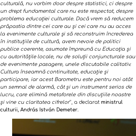
culturală, nu vorbim doar despre statistici, ci despre
un drept fundamental care nu este respectat, despre
problema educației culturale. Dacă vrem să reducem
prăpastia dintre cei care au și cei care nu au acces
la evenimente culturale și să reconstruim încrederea
în instituțiile de cultură, avem nevoie de politici
publice coerente, asumate împreună cu Educația și
cu autoritățile locale, nu de soluții conjuncturale sau
de evenimente pasagere, unele discutabile calitativ.
Cultura înseamnă continuitate, educație și
participare, iar acest Barometru este pentru noi atât
un semnal de alarmă, cât și un instrument serios de
lucru, care eliminǎ metaforele din discuțiile noastre
și vine cu claritatea cifrelor
”, a declarat
ministrul
culturii, András István Demeter
.