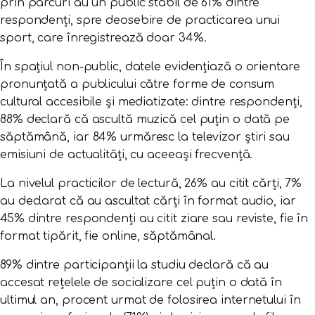
prin parcuri au un public stabil de 61% dintre
respondenți, spre deosebire de practicarea unui
sport, care înregistrează doar 34%.
În spațiul non-public, datele evidențiază o orientare
pronunțată a publicului către forme de consum
cultural accesibile și mediatizate: dintre respondenți,
88% declară că ascultă muzică cel puțin o dată pe
săptămână, iar 84% urmăresc la televizor știri sau
emisiuni de actualități, cu aceeași frecvență.
La nivelul practicilor de lectură, 26% au citit cărți, 7%
au declarat că au ascultat cărți în format audio, iar
45% dintre respondenți au citit ziare sau reviste, fie în
format tipărit, fie online, săptămânal.
89% dintre participanții la studiu declară că au
accesat rețelele de socializare cel puțin o dată în
ultimul an, procent urmat de folosirea internetului în