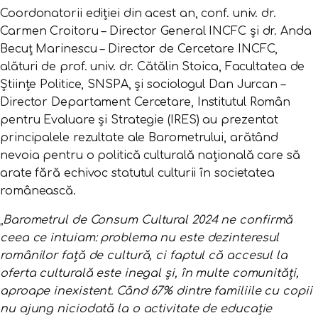
Coordonatorii ediției din acest an, conf. univ. dr.
Carmen Croitoru – Director General INCFC și dr. Anda
Becuț Marinescu – Director de Cercetare INCFC,
alături de prof. univ. dr. Cătălin Stoica, Facultatea de
Științe Politice, SNSPA, și sociologul Dan Jurcan –
Director Departament Cercetare, Institutul Român
pentru Evaluare și Strategie (IRES) au prezentat
principalele rezultate ale Barometrului, arătând
nevoia pentru o politică culturală națională care să
arate fără echivoc statutul culturii în societatea
românească.
„
Barometrul de Consum Cultural 2024 ne confirmă
ceea ce intuiam: problema nu este dezinteresul
românilor față de cultură, ci faptul că accesul la
oferta culturală este inegal și, în multe comunități,
aproape inexistent. Când 67% dintre familiile cu copii
nu ajung niciodată la o activitate de educație