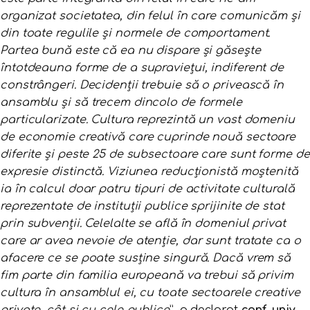
organizat societatea, din felul în care comunicăm și
din toate regulile și normele de comportament.
Partea bună este că ea nu dispare și găsește
întotdeauna forme de a supraviețui, indiferent de
constrângeri. Decidenții trebuie să o privească în
ansamblu și să trecem dincolo de formele
particularizate. Cultura reprezintă un vast domeniu
de economie creativă care cuprinde nouă sectoare
diferite și peste 25 de subsectoare care sunt forme de
expresie distinctă. Viziunea reducționistă moștenită
ia în calcul doar patru tipuri de activitate culturală
reprezentate de instituții publice sprijinite de stat
prin subvenții. Celelalte se află în domeniul privat
care ar avea nevoie de atenție, dar sunt tratate ca o
afacere ce se poate susține singură. Dacă vrem să
fim parte din familia europeană va trebui să privim
cultura în ansamblul ei, cu toate sectoarele creative