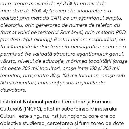
cu o eroare maximă de +/-3.1% la un nivel de
încredere de 95%. Aplicarea chestionarelor s-a
realizat prin metoda CATI, pe un eșantionul simplu,
aleatoriu, prin generarea de numere de telefon cu
format valid pe teritoriul României, prin metoda RDD
(random digit dialing). Pentru fiecare respondent, au
fost înregistrate datele socio-demografice ceea ce a
permis să fie validată structura eșantionului: genul,
vârsta, nivelul de educație, mărimea localității (orașe
de peste 200 mii locuitori, orașe între 100 și 200 mii
locuitori, orașe între 30 și 100 mii locuitori, orașe sub
30 mii locuitori, comune) și sub-regiunile de
dezvoltare.
Institutul Național pentru Cercetare și Formare
Culturală (INCFC)
, aflat în subordinea Ministerului
Culturii, este singurul institut național care are ca
obiective studierea, cercetarea și furnizarea de date