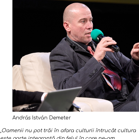
András István Demeter
„
Oamenii nu pot trăi în afara culturii întrucât cultura
este parte integrantă din felul în care ne-am