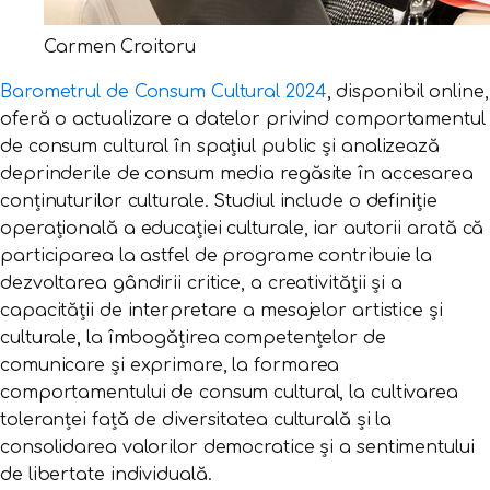
Carmen Croitoru
Barometrul de Consum Cultural 2024
, disponibil online,
oferă o actualizare a datelor privind comportamentul
de consum cultural în spațiul public și analizează
deprinderile de consum media regăsite în accesarea
conținuturilor culturale. Studiul include o definiție
operațională a educației culturale, iar autorii arată că
participarea la astfel de programe contribuie la
dezvoltarea gândirii critice, a creativității și a
capacității de interpretare a mesajelor artistice și
culturale, la îmbogățirea competențelor de
comunicare și exprimare, la formarea
comportamentului de consum cultural, la cultivarea
toleranței față de diversitatea culturală și la
consolidarea valorilor democratice și a sentimentului
de libertate individuală.