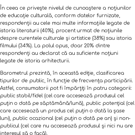
În ceea ce privește nivelul de cunoaștere a noțiunilor
de educație culturală, conform datelor furnizate,
respondenții au cele mai multe informațiile legate de
istoria literaturii (40%), procent urmat de noțiunile
despre curentele culturale și artistice (38%) sau istoria
filmului (34%). La polul opus, doar 20% dintre
respondenți au declarat că au suficiente noțiuni
legate de istoria arhitecturii.
Barometrul prezintă, în această ediție, clasificarea
tipurilor de public, în funcție de frecvența participării.
Astfel, consumatorii pot fi împărțiți în patru categorii:
public stabil/fidel (cel care accesează produsul cel
puțin o dată pe săptămână/lună), public potențial (cel
care accesează un produs cel puțin o dată la șase
luni), public ocazional (cel puțin o dată pe an) și non-
publicul (cel care nu accesează produsul și nici nu are
interesul să o facă).