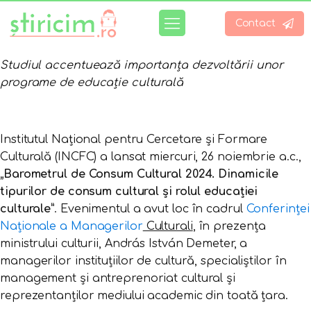
Contact
Studiul accentuează importanța dezvoltării unor
programe de educație culturală
Institutul Național pentru Cercetare și Formare
Culturală (INCFC) a lansat miercuri, 26 noiembrie a.c.,
„Barometrul de Consum Cultural 2024. Dinamicile
tipurilor de consum cultural și rolul educației
culturale”
. Evenimentul a avut loc în cadrul
Conferinței
Naționale a Managerilor
Culturali
, în prezența
ministrului culturii, András István Demeter, a
managerilor instituțiilor de cultură, specialiștilor în
management și antreprenoriat cultural și
reprezentanților mediului academic din toată țara.