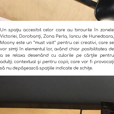
Un spațiu accesibil celor care au birourile în zonele
Victoriei, Dorobanți, Zona Perla, Iancu de Hunedoara,
Moony este un *must visit* pentru cei creativi, care se
vor simți în elementul lor, având chiar posibilitatea de
a se relaxa desenând cu culorile pe cărțile pentru
adulți; contextual și pentru copii, care vor fi provocați
să nu depășească spațiile indicate de schițe.