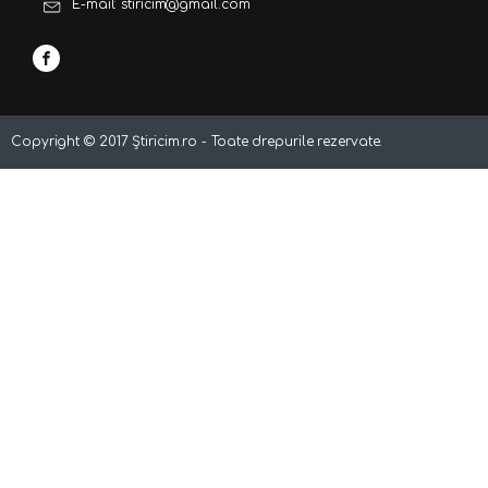
E-mail: stiricim@gmail.com
Copyright ©
2017
Știricim.ro - Toate drepurile rezervate.