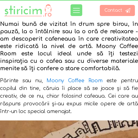
Contact
Numai bună de vizitat în drum spre birou, în
pauză, la o întâlnire sau la o oră de relaxare -
am descoperit cafeneaua în care creativitatea
este ridicată la nivel de artă. Moony Coffee
Room este locul ideal unde să îți testezi
inspirația cu o cafea sau cu diverse materiale
menite să îți confere o stare comfortabilă.
Părinte sau nu,
Moony Coffee Room
este pentru
copilul din tine, căruia îi place să se joace și să fie
creativ, de ce nu, chiar folosind cafeaua. Cei care au
răspuns provocării și-au expus micile opere de artă
într-un loc special amenajat.