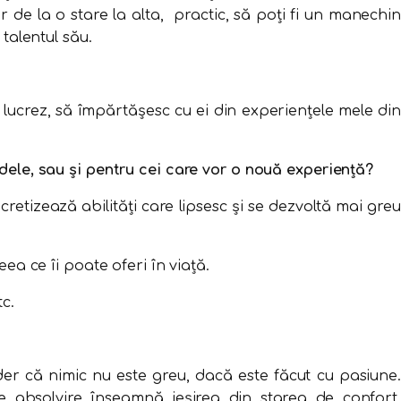
 de la o stare la alta, practic, să poți fi un manechin
talentul său.
lucrez, să împărtășesc cu ei din experiențele mele din
dele, sau și pentru cei care vor o nouă experiență?
retizează abilități care lipsesc și se dezvoltă mai greu
ea ce îi poate oferi în viață.
c.
er că nimic nu este greu, dacă este făcut cu pasiune.
e absolvire înseamnă ieșirea din starea de confort,