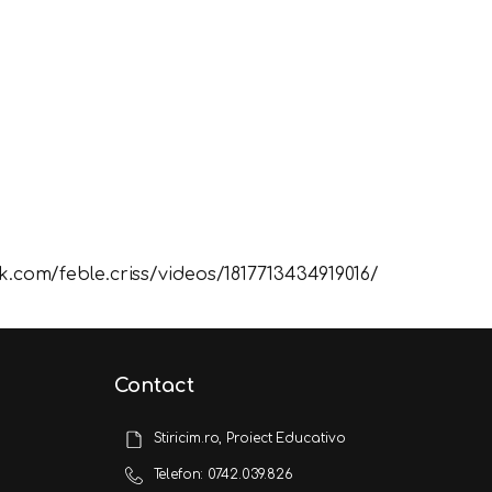
.com/feble.criss/videos/1817713434919016/
Contact
Stiricim.ro, Proiect Educativo
Telefon: 0742.039.826