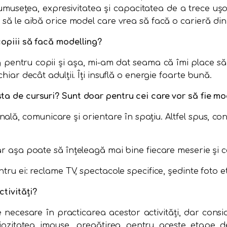
umusețea, expresivitatea și capacitatea de a trece ușor
 să le aibă orice model care vrea să facă o carieră din 
copiii să facă modelling?
 pentru copii și așa, mi-am dat seama că îmi place să 
hiar decât adulții. Îți insuflă o energie foarte bună.
sta de cursuri? Sunt doar pentru cei care vor să fie mo
ă, comunicare și orientare în spațiu. Altfel spus, conc
ar așa poate să înțeleagă mai bine fiecare meserie și ce
tru ei: reclame TV, spectacole specifice, ședinte foto et
ctivități?
ecesare în practicarea acestor activități, dar consid
riozitatea impuse, pregătirea pentru aceste etape d