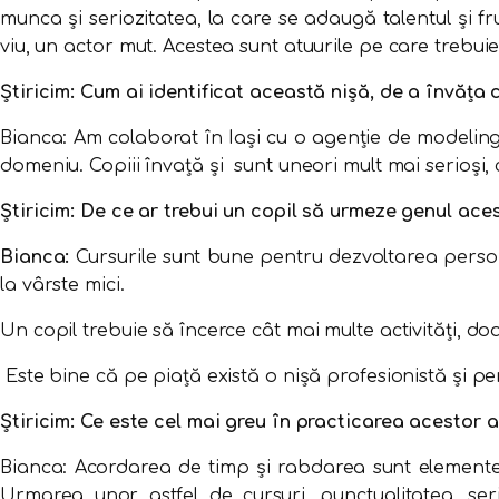
munca și seriozitatea, la care se adaugă talentul și fr
viu, un actor mut. Acestea sunt atuurile pe care trebuie
Știricim: Cum ai identificat această nișă, de a învăța 
Bianca: Am colaborat în Iași cu o agenție de modeling
domeniu. Copiii învață și sunt uneori mult mai serioși, c
Știricim: De ce ar trebui un copil să urmeze genul ace
Bianca:
Cursurile sunt bune pentru dezvoltarea personal
la vârste mici.
Un copil trebuie să încerce cât mai multe activități, do
Este bine că pe piață există o nișă profesionistă și pen
Știricim: Ce este cel mai greu în practicarea acestor a
Bianca: Acordarea de timp și rabdarea sunt elemente n
Urmarea unor astfel de cursuri, punctualitatea, se