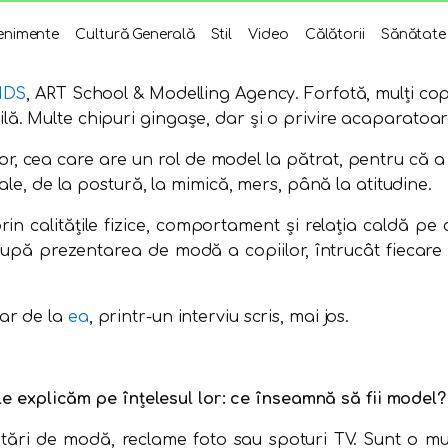
enimente
Cultură Generală
Stil
Video
Călătorii
Sănătate
KIDS
, ART School & Modelling Agency. Forfotă, mulți cop
. Multe chipuri gingaşe, dar şi o privire acaparatoare,
r, cea care are un rol de model la pătrat, pentru că a
ale, de la postură, la mimică, mers, până la atitudine.
prin calitățile fizice, comportament și relația caldă pe 
pă prezentarea de modă a copiilor, întrucât fiecare 
ar de la
ea
, printr-un interviu scris, mai jos.
 le explicăm pe înțelesul lor: ce înseamnă să fii model?
ri de modă, reclame foto sau spoturi TV. Sunt o mulț