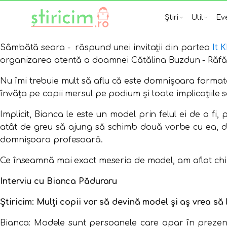
Știri
Util
Ev
Sâmbătă seara - răspund unei invitații din partea
It 
organizarea atentă a doamnei Cătălina Buzdun - Răfăilă
Nu îmi trebuie mult să aflu că este domnişoara formato
învăța pe copii mersul pe podium și toate implicațiile s
Implicit, Bianca le este un model prin felul ei de a fi, 
atât de greu să ajung să schimb două vorbe cu ea, du
domnișoara profesoară.
Ce înseamnă mai exact meseria de model, am aflat chi
Interviu cu Bianca Păduraru
Știricim: Mulți copii vor să devină model și aș vrea să
Bianca: Modele sunt persoanele care apar în prezentă