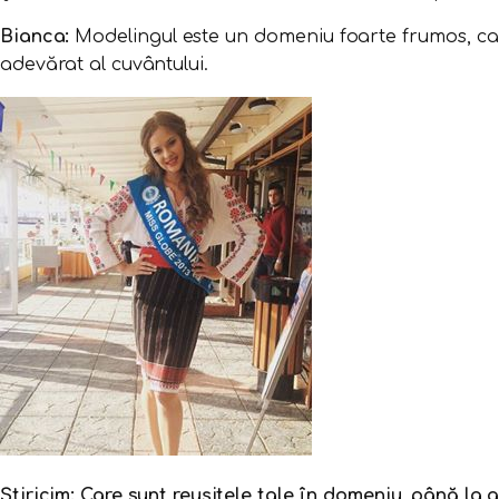
Bianca:
Modelingul este un domeniu foarte frumos, care
adevărat al cuvântului.
Știricim: Care sunt reușitele tale în domeniu, până l