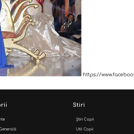
https://www.facebook
rii
Stiri
nte
Știri Copii
 Generală
Util Copii