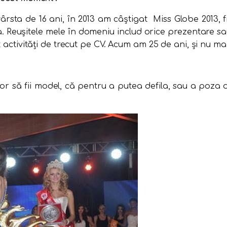
rsta de 16 ani, în 2013 am câștigat Miss Globe 2013, fi
 Reușitele mele în domeniu includ orice prezentare sau
ât activități de trecut pe CV. Acum am 25 de ani, și nu 
or să fii model, că pentru a putea defila, sau a poza 