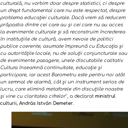
culturală, nu vorbim doar despre statistici, ci despre
un drept fundamental care nu este respectat, despre
problema educației culturale. Dacă vrem să reducem
prăpastia dintre cei care au și cei care nu au acces
la evenimente culturale și să reconstruim încrederea
în instituțiile de cultură, avem nevoie de politici
publice coerente, asumate împreună cu Educația și
cu autoritățile locale, nu de soluții conjuncturale sau
de evenimente pasagere, unele discutabile calitativ.
Cultura înseamnă continuitate, educație și
participare, iar acest Barometru este pentru noi atât
un semnal de alarmă, cât și un instrument serios de
lucru, care eliminǎ metaforele din discuțiile noastre
și vine cu claritatea cifrelor
”, a declarat
ministrul
culturii, András István Demeter
.