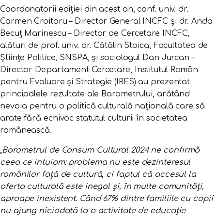
Coordonatorii ediției din acest an, conf. univ. dr.
Carmen Croitoru – Director General INCFC și dr. Anda
Becuț Marinescu – Director de Cercetare INCFC,
alături de prof. univ. dr. Cătălin Stoica, Facultatea de
Științe Politice, SNSPA, și sociologul Dan Jurcan –
Director Departament Cercetare, Institutul Român
pentru Evaluare și Strategie (IRES) au prezentat
principalele rezultate ale Barometrului, arătând
nevoia pentru o politică culturală națională care să
arate fără echivoc statutul culturii în societatea
românească.
„
Barometrul de Consum Cultural 2024 ne confirmă
ceea ce intuiam: problema nu este dezinteresul
românilor față de cultură, ci faptul că accesul la
oferta culturală este inegal și, în multe comunități,
aproape inexistent. Când 67% dintre familiile cu copii
nu ajung niciodată la o activitate de educație