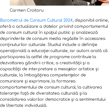
Carmen Croitoru
Barometrul de Consum Cultural 2024
, disponibil online,
oferă o actualizare a datelor privind comportamentul
de consum cultural în spațiul public și analizează
deprinderile de consum media regăsite în accesarea
conținuturilor culturale. Studiul include o definiție
operațională a educației culturale, iar autorii arată că
participarea la astfel de programe contribuie la
dezvoltarea gândirii critice, a creativității și a
capacității de interpretare a mesajelor artistice și
culturale, la îmbogățirea competențelor de
comunicare și exprimare, la formarea
comportamentului de consum cultural, la cultivarea
toleranței față de diversitatea culturală și la
consolidarea valorilor democratice și a sentimentului
de libertate individuală.