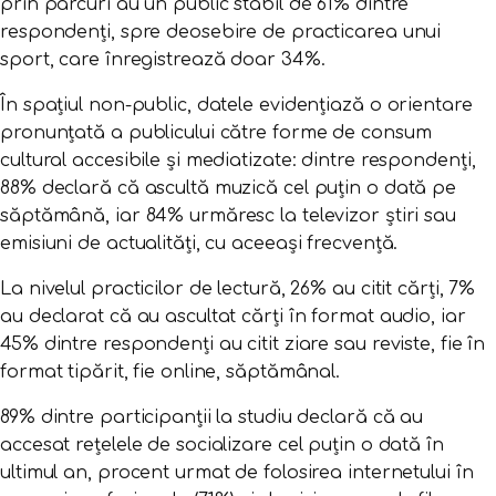
prin parcuri au un public stabil de 61% dintre
respondenți, spre deosebire de practicarea unui
sport, care înregistrează doar 34%.
În spațiul non-public, datele evidențiază o orientare
pronunțată a publicului către forme de consum
cultural accesibile și mediatizate: dintre respondenți,
88% declară că ascultă muzică cel puțin o dată pe
săptămână, iar 84% urmăresc la televizor știri sau
emisiuni de actualități, cu aceeași frecvență.
La nivelul practicilor de lectură, 26% au citit cărți, 7%
au declarat că au ascultat cărți în format audio, iar
45% dintre respondenți au citit ziare sau reviste, fie în
format tipărit, fie online, săptămânal.
89% dintre participanții la studiu declară că au
accesat rețelele de socializare cel puțin o dată în
ultimul an, procent urmat de folosirea internetului în