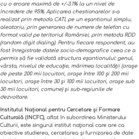
cu o eroare maximă de +/-3.1% la un nivel de
încredere de 95%. Aplicarea chestionarelor s-a
realizat prin metoda CATI, pe un eșantionul simplu,
aleatoriu, prin generarea de numere de telefon cu
format valid pe teritoriul României, prin metoda RDD
(random digit dialing). Pentru fiecare respondent, au
fost înregistrate datele socio-demografice ceea ce a
permis să fie validată structura eșantionului: genul,
vârsta, nivelul de educație, mărimea localității (orașe
de peste 200 mii locuitori, orașe între 100 și 200 mii
locuitori, orașe între 30 și 100 mii locuitori, orașe sub
30 mii locuitori, comune) și sub-regiunile de
dezvoltare.
Institutul Național pentru Cercetare și Formare
Culturală (INCFC)
, aflat în subordinea Ministerului
Culturii, este singurul institut național care are ca
obiective studierea, cercetarea și furnizarea de date