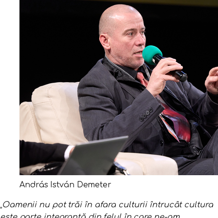
András István Demeter
„
Oamenii nu pot trăi în afara culturii întrucât cultura
este parte integrantă din felul în care ne-am