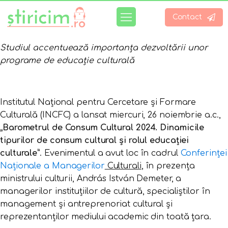
Contact
Studiul accentuează importanța dezvoltării unor
programe de educație culturală
Institutul Național pentru Cercetare și Formare
Culturală (INCFC) a lansat miercuri, 26 noiembrie a.c.,
„Barometrul de Consum Cultural 2024. Dinamicile
tipurilor de consum cultural și rolul educației
culturale”
. Evenimentul a avut loc în cadrul
Conferinței
Naționale a Managerilor
Culturali
, în prezența
ministrului culturii, András István Demeter, a
managerilor instituțiilor de cultură, specialiștilor în
management și antreprenoriat cultural și
reprezentanților mediului academic din toată țara.