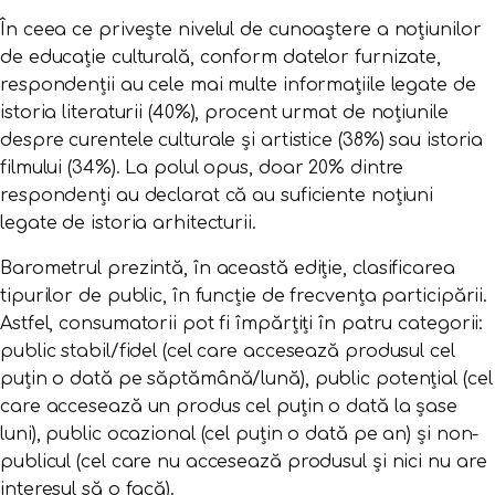
În ceea ce privește nivelul de cunoaștere a noțiunilor
de educație culturală, conform datelor furnizate,
respondenții au cele mai multe informațiile legate de
istoria literaturii (40%), procent urmat de noțiunile
despre curentele culturale și artistice (38%) sau istoria
filmului (34%). La polul opus, doar 20% dintre
respondenți au declarat că au suficiente noțiuni
legate de istoria arhitecturii.
Barometrul prezintă, în această ediție, clasificarea
tipurilor de public, în funcție de frecvența participării.
Astfel, consumatorii pot fi împărțiți în patru categorii:
public stabil/fidel (cel care accesează produsul cel
puțin o dată pe săptămână/lună), public potențial (cel
care accesează un produs cel puțin o dată la șase
luni), public ocazional (cel puțin o dată pe an) și non-
publicul (cel care nu accesează produsul și nici nu are
interesul să o facă).