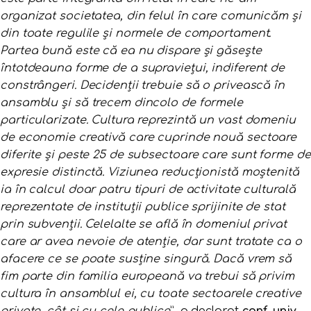
organizat societatea, din felul în care comunicăm și
din toate regulile și normele de comportament.
Partea bună este că ea nu dispare și găsește
întotdeauna forme de a supraviețui, indiferent de
constrângeri. Decidenții trebuie să o privească în
ansamblu și să trecem dincolo de formele
particularizate. Cultura reprezintă un vast domeniu
de economie creativă care cuprinde nouă sectoare
diferite și peste 25 de subsectoare care sunt forme de
expresie distinctă. Viziunea reducționistă moștenită
ia în calcul doar patru tipuri de activitate culturală
reprezentate de instituții publice sprijinite de stat
prin subvenții. Celelalte se află în domeniul privat
care ar avea nevoie de atenție, dar sunt tratate ca o
afacere ce se poate susține singură. Dacă vrem să
fim parte din familia europeană va trebui să privim
cultura în ansamblul ei, cu toate sectoarele creative