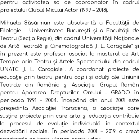
pentru activitatea sa de coordonator în cadrul
proiectului Clubul Micului Actor (1999 – 2018).
Mihaela Săsărman
este absolventă a Facultăţii de
Filologie – Universitatea Bucureşti şi a Facultății de
Teatru (Secția Regie), din cadrul Universității Naționale
de Artă Teatrală și Cinematografică „I. L. Caragiale” şi
în prezent este profesor asociat la masterul de Art
Terapie prin Teatru și Artele Spectacolului din cadrul
UNATC „I. L. Caragiale”. A coordonat proiecte de
educație prin teatru pentru copii și adulți ale Uniunii
Teatrale din România și Asociației Grupul Român
pentru Apărarea Drepturilor Omului – GRADO în
perioada 1991 – 2004. Începând din anul 2001 este
preşedinta Asociaţiei Transcena, o asociație care
susține proiecte prin care arta și educația contribuie
la procesul de evoluție individuală în contextul
dezvoltării sociale. În perioada 2001 – 2019 a creat