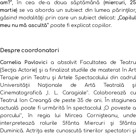
am?”
, în cea de-a doua săptămână (
miercuri, 25
martie
) se va aborda un subiect din lumea părinților,
găsind modalități prin care un subiect delicat:
„Copilul
meu nu mă ascultă”
poate fi explicat copiilor.
Despre coordonatori
Cornelia Pavlovici
a absolvit Facultatea de Teatru
(Secția Actorie) și a finalizat studiile de masterat în Art
Terapie prin Teatru și Artele Spectacolului din cadrul
Universității Naționale de Artă Teatrală și
Cinematografică „I. L. Caragiale”. Colaborează cu
Teatrul Ion Creangă de peste 35 de ani. În stagiunea
actuală poate fi urmărită în spectacolul „O poveste a
porcului”, în regia lui Mircea Cornișteanu, unde
interpretează rolurile Sfânta Miercuri și Sfânta
Duminică. Actrița este cunoscută tinerilor spectatori și