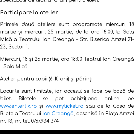
spectacole de teatru forum pentru elevi.
Participare la atelier
Primele două ateliere sunt programate miercuri, 18
martie și miercuri, 25 martie, de la ora 18:00, la Sala
Mică a Teatrului Ion Creangă – Str. Biserica Amzei 21-
23, Sector 1.
Miercuri, 18 și 25 martie, ora 18:00 Teatrul Ion Creangă
– Sala Mică
Atelier pentru copii (6-10 ani) și părinți
Locurile sunt limitate, iar accesul se face pe bază de
bilet. Biletele se pot achiziționa online, pe
www.entertix.ro
și
www.myticket.ro
sau de la Casa de
Bilete a Teatrului
Ion Creangă
, deschisă în Piața Amzei
nr. 13, nr. tel. 0767.934.374