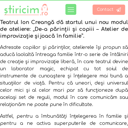
Contact
Teatrul Ion Creangă dă startul unui nou modul
de ateliere: „De-a părinții și copiii – Atelier de
improvizație și joacă în familie”.
Adresate copiilor și părinților, atelierele își propun să
aducă laolaltă întreaga familie într-o serie de întâlniri
de creație și improvizație liberă, în care teatrul devine
un laborator magic, echipat cu tot soiul de
instrumente de cunoaștere și înțelegere mai bună a
situațiilor de viață. Pentru că uneori, deși universul
celor mici și al celor mari par să funcționeze după
același set de reguli, modul în care comunicăm sau
relaționăm ne poate pune în dificultate.
Astfel, pentru a îmbunătăți înțelegerea în familie și
pentru a ne activa superputerile de comunicare,