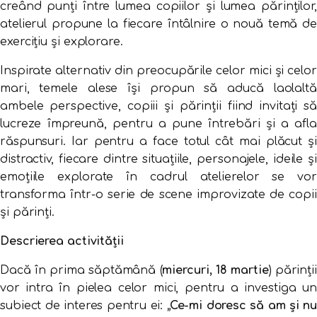
creând punți între lumea copiilor și lumea părinților,
atelierul propune la fiecare întâlnire o nouă temă de
exercițiu și explorare.
Inspirate alternativ din preocupările celor mici și celor
mari, temele alese își propun să aducă laolaltă
ambele perspective, copiii și părinții fiind invitați să
lucreze împreună, pentru a pune întrebări și a afla
răspunsuri. Iar pentru a face totul cât mai plăcut și
distractiv, fiecare dintre situațiile, personajele, ideile și
emoțiile explorate în cadrul atelierelor se vor
transforma într-o serie de scene improvizate de copii
și părinți.
Descrierea activității
Dacă în prima săptămână (
miercuri, 18 martie
) părinții
vor intra în pielea celor mici, pentru a investiga un
subiect de interes pentru ei:
„Ce-mi doresc să am și nu