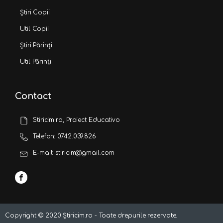
Știri Copii
Util Copii
Știri Părinți
Util Părinți
Contact
Stiricim.ro, Proiect Educativo
Telefon: 0742.039.826
E-mail: stiricim@gmail.com
Copyright ©
2020
Știricim.ro - Toate drepurile rezervate.