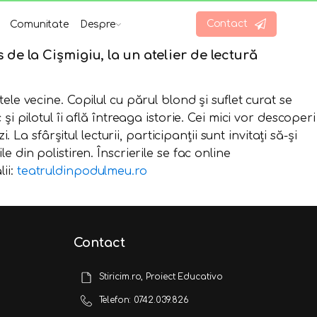
Contact
Comunitate
Despre
s de la Cișmigiu, la un atelier de lectură
le vecine. Copilul cu părul blond și suflet curat se
 pilotul îi află întreaga istorie. Cei mici vor descoperi
La sfârșitul lecturii, participanții sunt invitați să-și
 din polistiren. Înscrierile se fac online
lii:
teatruldinpodulmeu.ro
Contact
Stiricim.ro, Proiect Educativo
Telefon: 0742.039.826