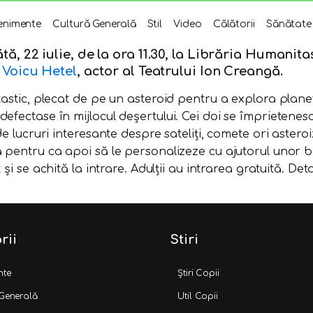
enimente
Cultură Generală
Stil
Video
Călătorii
Sănătate
tă, 22 iulie, de la ora 11.30, la Librăria Humanita
e
Voicu Hetel
, actor al Teatrului Ion Creangă.
astic, plecat de pe un asteroid pentru a explora planete
ectase în mijlocul deșertului. Cei doi se împrietenesc și
lucruri interesante despre sateliți, comete ori asteroizi. 
pentru ca apoi să le personalizeze cu ajutorul unor bile
t și se achită la intrare. Adulții au intrarea gratuită. Deta
rii
Stiri
nte
Știri Copii
 Generală
Util Copii