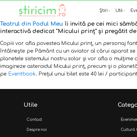
Știri
Util
Ev
Teatrul din Podul Meu
îi invită pe cei mici sâmbă
interactivă dedicat "Micului prinț" și pregătit d
Copiii vor afla povestea Micului prinț, un personaj fant
întâlnește pe Pământ cu un aviator al cărui aparat se def
planetele sistemului nostru solar și vor afla o mulțime de 
imagineze asteroidul Micului prinț, precum și o planetă 
pe
Eventbook
. Prețul unui bilet este 40 lei / participan
Utile
Catego
Contact
Evenime
Despre noi
Cultură