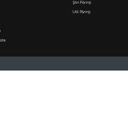
Știri Părinți
Util Părinți
e
ate