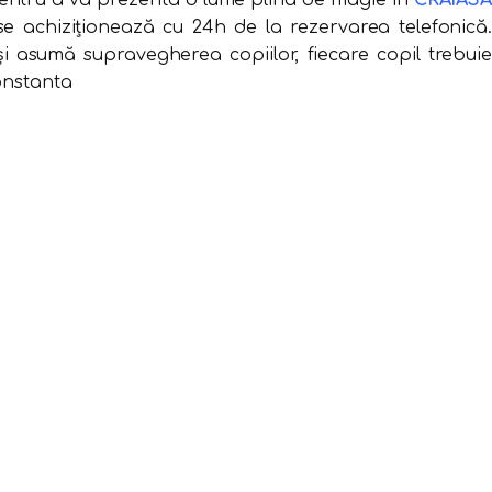
pentru a va prezenta o lume plina de magie in
CRAIAS
 se achiziţionează cu 24h de la rezervarea telefonică.
își asumă supravegherea copiilor, fiecare copil trebuie
onstanta