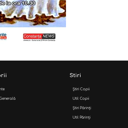
rii
Stiri
nte
Știri Copii
 Generală
Util Copii
Știri Părinți
Util Părinți