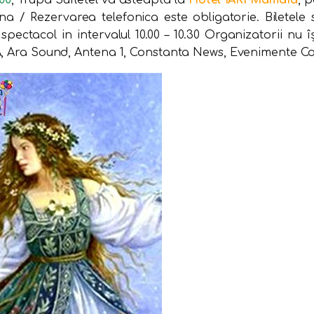
00
, Trupa Sufletel va asteapta la
Hotel IAKI Mamaia
, 
ana / Rezervarea telefonica este obligatorie. Biletele
spectacol in intervalul 10.00 – 10.30 Organizatorii nu 
PA, Ara Sound, Antena 1, Constanta News, Evenimente C