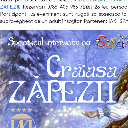
viata, pur si simplu?
Duminica,
10 DECEMBRIE, ORA 11.
ZAPEZII
! Rezervari 0735 405 986 /Bilet 25 lei, perso
Participantii la eveniment sunt rugati sa soseasca la 
supravegheat de un adult însoțitor. Parteneri: IAKI S