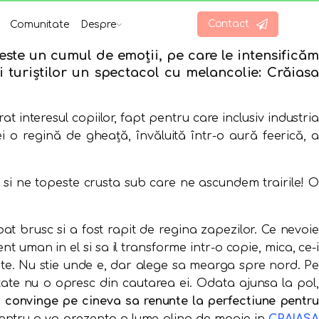
Contact
Comunitate
Despre
este un cumul de emoții, pe care le intensificăm
i turiștilor un spectacol cu melancolie: Crăiasa
 interesul copiilor, fapt pentru care inclusiv industria
i o regină de gheață, învăluită într-o aură feerică, a
e si ne topeste crusta sub care ne ascundem trairile! O
bat brusc si a fost rapit de regina zapezilor. Ce nevoie
 uman in el si sa il transforme intr-o copie, mica, ce-i
ute. Nu stie unde e, dar alege sa mearga spre nord. P
atate nu o opresc din cautarea ei. Odata ajunsa la pol,
 convinge pe cineva sa renunte la perfectiune pentru