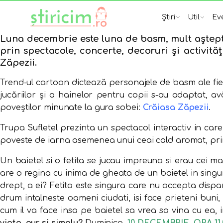
Știri
Util
Ev
Luna decembrie este luna de basm, mult așteptat
prin spectacole, concerte, decoruri și activităț
Zăpezii.
Trend-ul cartoon dictează personajele de basm ale fiecă
jucăriilor și a hainelor pentru copii s-au adaptat, av
poveștilor minunate la gura sobei:
Crăiasa Zăpezii
.
Trupa Sufletel prezinta un spectacol interactiv in car
poveste de iarna asemenea unui ceai cald aromat, prim
Un baietel si o fetita se jucau impreuna si erau cei ma
are o regina cu inima de gheata de un baietel in singur
drept, a ei? Fetita este singura care nu accepta disparit
drum intalneste oameni ciudati, isi face prieteni buni
cum il va face insa pe baietel sa vrea sa vina cu ea, 