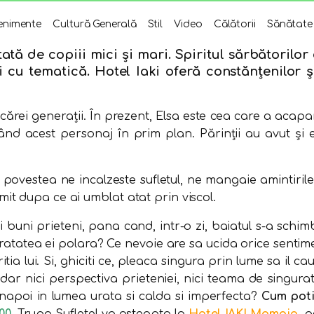
enimente
Cultură Generală
Stil
Video
Călătorii
Sănătate
ă de copiii mici și mari. Spiritul sărbătorilor 
i cu tematică. Hotel Iaki oferă constănțenilor ș
rei generații. În prezent, Elsa este cea care a acaparat
ând acest personaj în prim plan. Părinții au avut și e
e povestea ne incalzeste sufletul, ne mangaie amintiril
it dupa ce ai umblat atat prin viscol.
i buni prieteni, pana cand, intr-o zi, baiatul s-a schim
atatea ei polara? Ce nevoie are sa ucida orice sentiment
ia lui. Si, ghiciti ce, pleaca singura prin lume sa
il ca
, dar nici perspectiva prieteniei, nici teama de singur
inapoi in lumea urata si calda si imperfecta?
Cum poti