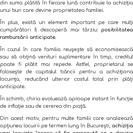
din
suma
plătită
în
fiecare
lună
contribuie
la
achiziți
unui
bun
care
devine
proprietatea
familiei.
În
plus,
există
un
element
important
pe
care
mulț
cumpărători
îl
descoperă
mai
târziu:
posibilitatea
rambursării
anticipate
.
În
cazul
în
care
familia
reușește
să
economiseasc
sau
să
obțină
venituri
suplimentare
în
timp,
creditul
poate
fi
plătit
mai
repede.
Astfel,
proprietarul
s
folosește
de
capitalul
băncii
pentru
a
achiziționa
locuința,
reducând
ulterior
costul
total
prin
plăț
anticipate.
În
schimb,
chiria
evoluează
aproape
instant
în
funcție
de
inflație
sau
de
cererea
din
piață.
Din
acest
motiv,
pentru
multe
familii
care
analizează
opțiunea
locuirii
pe
termen
lung
în
București,
achiziți