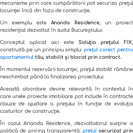
mecanisme
prin
care
cumpărătorii
pot
securiza
prețul
locuinței
încă
din
faza
de
construcție.
Un
exemplu
este
Ananda
Residence
,
un
proiect
rezidențial
dezvoltat
în
sudul
Bucureștiului.
Conceptul
aplicat
aici
este
Soluția
prețului
FIX
construită
pe
un
principiu
simplu:
prețul
corect
pentr
apartamentul
tău,
stabilit
și
blocat
prin
contract.
În
momentul
rezervării
locuinței,
prețul
stabilit
rămâne
neschimbat
până
la
finalizarea
proiectului.
Această
abordare
devine
relevantă
în
contextul
în
care
unele
proiecte
imobiliare
pot
include
în
contract
clauze
de
ajustare
a
prețului
în
funcție
de
evoluția
costurilor
de
construcție.
În
cazul
Ananda
Residence,
dezvoltatorul
susține
politică
de
pricing
transparentă:
prețul
securizat
prin