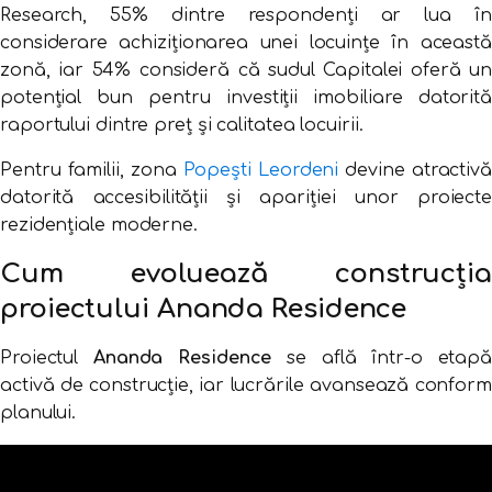
Research
,
55%
dintre
respondenți
ar
lua
în
considerare
achiziționarea
unei
locuințe
în
această
zonă,
iar
54%
consideră
că
sudul
Capitalei
oferă
un
potențial
bun
pentru
investiții
imobiliare
datorit
raportului
dintre
preț
și
calitatea
locuirii.
Pentru
familii,
zona
Popești Leordeni
devine
atractivă
datorită
accesibilității
și
apariției
unor
proiect
rezidențiale
moderne.
Cum
evoluează
construcția
proiectului
Ananda
Residence
Proiectul
Ananda
Residence
se
află
într-
o
etap
activă
de
construcție,
iar
lucrările
avansează
conform
planului.