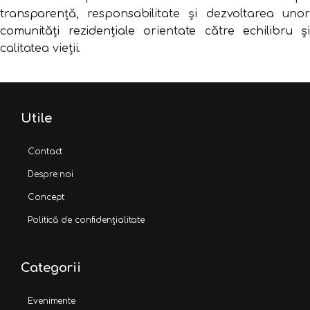
transparență,
responsabilitate
și
dezvoltarea
unor
comunități
rezidențiale
orientate
către
echilibru
și
calitatea
vieții.
Utile
Contact
Despre noi
Concept
Politică de confidențialitate
Categorii
Evenimente