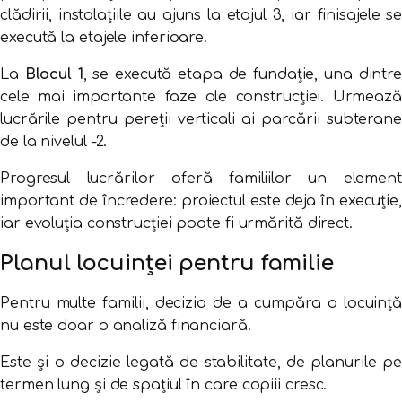
clădirii,
instalațiile
au
ajuns
la
etajul
3,
iar
finisajele
s
execută
la
etajele
inferioare.
La
Blocul
1
,
se
execută
etapa
de
fundație,
una
dintr
cele
mai
importante
faze
ale
construcției.
Urmează
lucrările
pentru
pereții
verticali
ai
parcării
subterane
de
la
nivelul -
2.
Progresul
lucrărilor
oferă
familiilor
un
element
important
de
încredere:
proiectul
este
deja
în
execuție,
iar
evoluția
construcției
poate
fi
urmărită
direct.
Planul
locuinței
pentru
familie
Pentru
multe
familii,
decizia
de
a
cumpăra
o
locuinț
nu
este
doar
o
analiză
financiară.
Este
și
o
decizie
legată
de
stabilitate,
de
planurile
p
termen
lung
și
de
spațiul
în
care
copiii
cresc.