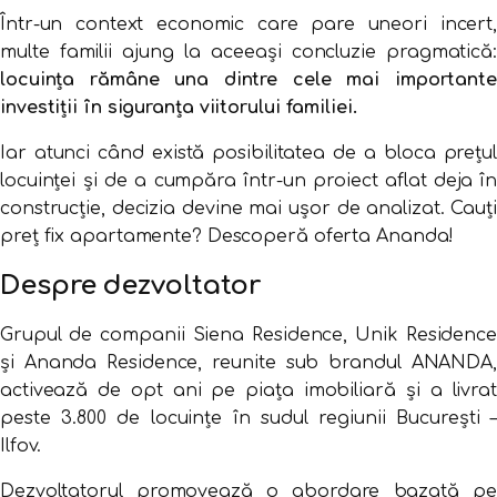
Într-
un
context
economic
care
pare
uneori
incert
multe
familii
ajung
la
aceeași
concluzie
pragmatică:
locuința
rămâne
una
dintre
cele
mai
importante
investiții
în
siguranța
viitorului
familiei.
Iar
atunci
când
există
posibilitatea
de
a
bloca
prețul
locuinței
și
de
a
cumpăra
într-
un
proiect
aflat
deja
î
construcție,
decizia
devine
mai
ușor
de
analizat. Cauți
preț fix apartamente? Descoperă oferta Ananda!
Despre
dezvoltator
Grupul
de
companii
Siena
Residence,
Unik
Residence
și
Ananda
Residence,
reunite
sub
brandul
ANANDA,
activează
de
opt
ani
pe
piața
imobiliară
și
a
livrat
peste
3.800
de
locuințe
în
sudul
regiunii
București –
Ilfov.
Dezvoltatorul
promovează
o
abordare
bazată
pe