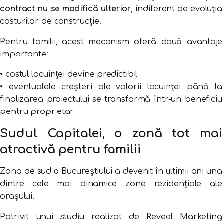
contract
nu
se
modifică
ulterior
,
indiferent
de
evoluți
costurilor
de
construcție.
Pentru
familii,
acest
mecanism
oferă
două
avantaje
importante:
•
costul
locuinței
devine
predictibil
•
eventualele
creșteri
ale
valorii
locuinței
până
l
finalizarea
proiectului
se
transformă
într-
un
beneficiu
pentru
proprietar
Sudul
Capitalei,
o
zonă
tot
mai
atractivă
pentru
familii
Zona
de
sud
a
Bucureștiului
a
devenit
în
ultimii
ani
una
dintre
cele
mai
dinamice
zone
rezidențiale
ale
orașului.
Potrivit
unui
studiu
realizat
de
Reveal Marketing