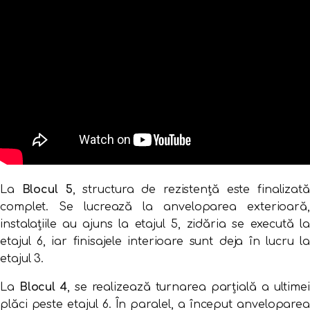
La
Blocul
5
,
structura
de
rezistență
este
finalizată
complet.
Se
lucrează
la
anveloparea
exterioară,
instalațiile
au
ajuns
la
etajul
5,
zidăria
se
execută
l
etajul
6,
iar
finisajele
interioare
sunt
deja
în
lucru
l
etajul
3.
La
Blocul
4
,
se
realizează
turnarea
parțială
a
ultimei
plăci
peste
etajul
6.
În
paralel,
a
început
anvelopare