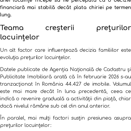
unei
locuințe
începe
să
fie
percepută
ca
o
decizie
financiară
mai
stabilă
decât
plata
chiriei
pe
termen
lung
.
Teama
creșterii
prețurilor
locuințelor
Un
alt
factor
care
influențează
decizia
familiilor
est
evoluția
prețurilor
locuințelor.
Datele
publicate
de
Agenția Națională de Cadastru și
Publicitate Imobiliară
arată
că
în
februarie
2026
s-
au
tranzacționat
în
România
44.427
de
imobile.
Volumul
este
mai
mare
decât
în
luna
precedentă,
ceea
c
indică
o
revenire
graduală
a
activității
din
piață,
chia
dacă
nivelul
rămâne
sub
cel
din
anul
anterior.
În
paralel,
mai
mulți
factori
susțin
presiunea
asupra
prețurilor
locuințelor: