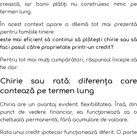
crească,
iar
banii
plătiți
nu
construiesc
nimic
pe
termen
lung.
În
acest
context
apare
o
dilemă
tot
mai
prezent
pentru
familiile
tinere:
este
mai
eficient
să
continui
să
plătești
chirie
sau
să
faci
pasul
către
proprietate
printr-
un
credit?
Pentru
tot
mai
mulți
cumpărători,
răspunsul
începe
să
fie
clar.
Chirie
sau
rată:
diferența
care
contează
pe
termen
lung
Chiria
are
un
avantaj
evident:
flexibilitatea.
Însă,
din
punct
de
vedere
financiar,
ea
funcționează
ca
cheltuială
permanentă,
fără
acumulare
de
valoare.
Rata
unui
credit
ipotecar
funcționează
diferit.
O
parte