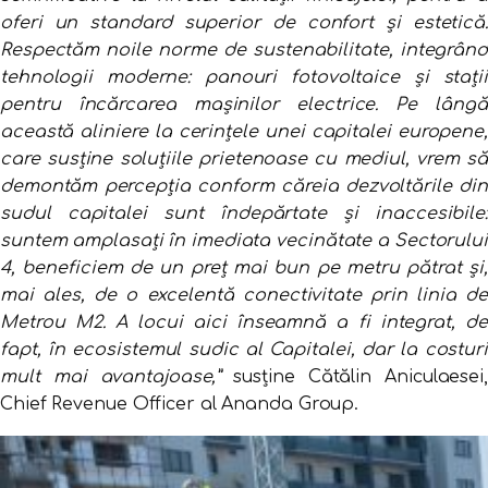
oferi un standard superior de confort și estetică.
Respectăm noile norme de sustenabilitate, integrând
tehnologii moderne: panouri fotovoltaice și stații
pentru încărcarea mașinilor electrice. Pe lângă
această aliniere la cerințele unei capitalei europene,
care susține soluțiile prietenoase cu mediul, vrem să
demontăm percepția conform căreia dezvoltările din
sudul capitalei sunt îndepărtate și inaccesibile:
suntem amplasați în imediata vecinătate a Sectorului
4, beneficiem de un preț mai bun pe metru pătrat și,
mai ales, de o excelentă conectivitate prin linia de
Metrou M2. A locui aici înseamnă a fi integrat, de
fapt, în ecosistemul sudic al Capitalei, dar la costuri
mult mai avantajoase,”
susține Cătălin Aniculaesei,
Chief Revenue Officer al Ananda Group.