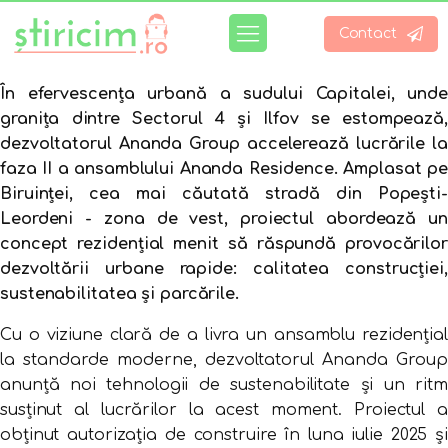
Contact
În efervescența urbană a sudului Capitalei, unde
granița dintre Sectorul 4 și Ilfov se estompează,
dezvoltatorul Ananda Group accelerează lucrările la
faza II a ansamblului Ananda Residence. Amplasat pe
Biruinței, cea mai căutată stradă din Popești-
Leordeni - zona de vest, proiectul abordează un
concept rezidențial menit să răspundă provocărilor
dezvoltării urbane rapide: calitatea construcției,
sustenabilitatea și parcările.
Cu o viziune clară de a livra un ansamblu rezidențial
la standarde moderne, dezvoltatorul Ananda Group
anunță noi tehnologii de sustenabilitate și un ritm
susținut al lucrărilor la acest moment. Proiectul a
obținut autorizația de construire în luna iulie 2025 și