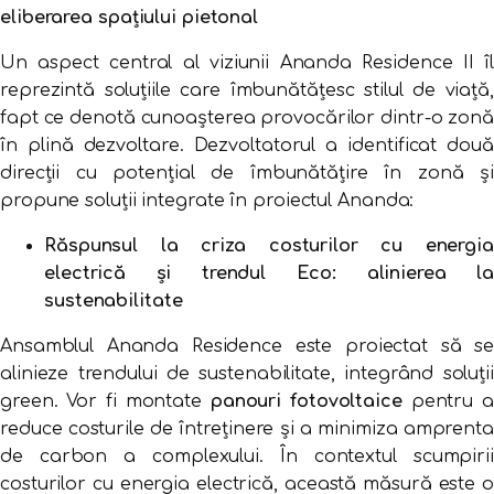
eliberarea spațiului pietonal
Un aspect central al viziunii Ananda Residence II îl
reprezintă soluțiile care îmbunătățesc stilul de viață,
fapt ce denotă cunoașterea provocărilor dintr-o zonă
în plină dezvoltare. Dezvoltatorul a identificat două
direcții cu potențial de îmbunătățire în zonă și
propune soluții integrate în proiectul Ananda:
Răspunsul la criza costurilor cu energia
electrică și trendul Eco: alinierea la
sustenabilitate
Ansamblul Ananda Residence este proiectat să se
alinieze trendului de sustenabilitate, integrând soluții
green. Vor fi montate
panouri fotovoltaice
pentru a
reduce costurile de întreținere și a minimiza amprenta
de carbon a complexului. În contextul scumpirii
costurilor cu energia electrică, această măsură este o