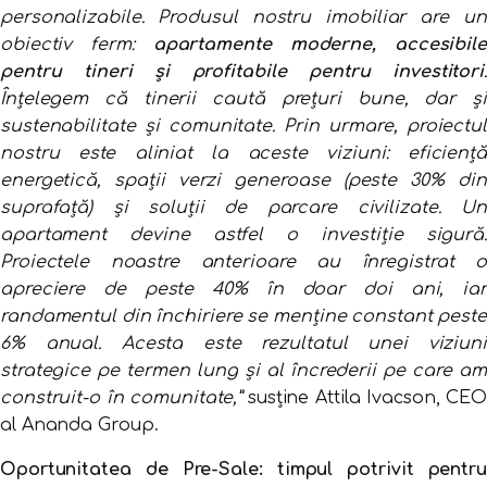
personalizabile. Produsul nostru imobiliar are un
obiectiv ferm:
apartamente moderne, accesibile
pentru tineri și profitabile pentru investitori
.
Înțelegem că tinerii caută prețuri bune, dar și
sustenabilitate și comunitate. Prin urmare, proiectul
nostru este aliniat la aceste viziuni: eficiență
energetică, spații verzi generoase (peste 30% din
suprafață) și soluții de parcare civilizate. Un
apartament devine astfel o investiție sigură.
Proiectele noastre anterioare au înregistrat o
apreciere de peste 40% în doar doi ani, iar
randamentul din închiriere se menține constant peste
6% anual. Acesta este rezultatul unei viziuni
strategice pe termen lung și al încrederii pe care am
construit-o în comunitate,”
susține Attila Ivacson, CEO
al Ananda Group.
Oportunitatea de Pre-Sale: timpul potrivit pentru