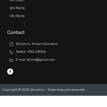
Util Copii
Știri Părinți
Util Părinți
Contact
Stiricim.ro, Proiect Educativo
Telefon: 0742.039.826
E-mail: stiricim@gmail.com
Copyright ©
2025
Știricim.ro - Toate drepurile rezervate.