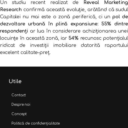
Un studiu recent realizat de
Reveal Marketing
Research
confirmă această evoluție, arătând că sudul
Capitalei nu mai este o zonă periferică, ci un
pol de
dezvoltare urbană în plină expansiune
:
55% dintre
respondenți
ar lua în considerare achiziționarea unei
locuințe în această zonă, iar
54%
recunosc potențialul
ridicat de investiții imobiliare datorită raportului
excelent calitate–preț.
Utile
Contact
Despre noi
Concept
Politică de confidențialitate