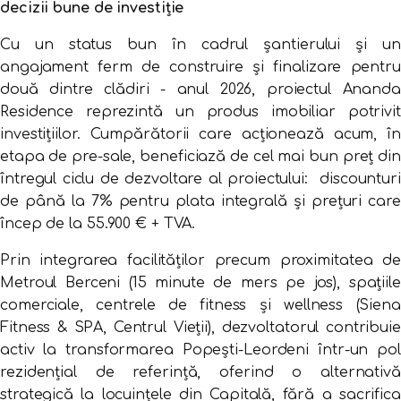
decizii bune de investiție
Cu un status bun în cadrul șantierului și un
angajament ferm de construire și finalizare pentru
două dintre clădiri - anul 2026, proiectul Ananda
Residence reprezintă un produs imobiliar potrivit
investițiilor. Cumpărătorii care acționează acum, în
etapa de pre-sale, beneficiază de cel mai bun preț din
întregul ciclu de dezvoltare al proiectului: discounturi
de până la 7% pentru plata integrală și prețuri care
încep de la 55.900 € + TVA.
Prin integrarea facilităților precum proximitatea de
Metroul Berceni (15 minute de mers pe jos), spațiile
comerciale, centrele de fitness și wellness (Siena
Fitness & SPA, Centrul Vieții), dezvoltatorul contribuie
activ la transformarea Popești-Leordeni într-un pol
rezidențial de referință, oferind o alternativă
strategică la locuințele din Capitală, fără a sacrifica