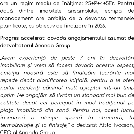
are un regim mediu de înălțime: 2S+P+4+5Er. Pentru
două dintre imobilele ansamblului, echipa de
management are ambiția de a devansa termenele
planificate, cu obiectiv de finalizare în 2026.
Progres accelerat: dovada angajamentului asumat de
dezvoltatorul Ananda Group
„Avem experiență de peste 7 ani în dezvoltări
imobiliare și vrem să facem dovada acestui aspect;
ambiția noastră este să finalizăm lucrările mai
repede decât planificarea inițială, pentru a le oferi
noilor rezidenți căminul mult așteptat într-un timp
optim. Ne angajăm să livrăm un standard mai bun de
calitate decât cel perceput în mod tradițional pe
piața imobiliară din zonă. Pentru noi, acest lucru
înseamnă o atenție sporită la structură, la
termoizolație și la finisaje,”
a declarat Attila Ivacson,
CEO al Ananda Group.