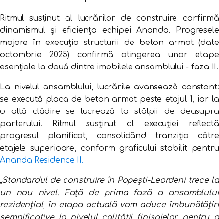
Ritmul susținut al lucrărilor de construire confirmă
dinamismul și eficiența echipei Ananda. Progresele
majore în execuția structurii de beton armat (date
octombrie 2025) confirmă atingerea unor etape
esențiale la două dintre imobilele ansamblului - faza II.
La nivelul ansamblului, lucrările avansează constant:
se execută placa de beton armat peste etajul 1, iar la
o altă clădire se lucrează la stâlpii de deasupra
parterului. Ritmul susținut al execuției reflectă
progresul planificat, consolidând tranziția către
etajele superioare, conform graficului stabilit pentru
Ananda Residence II.
„Standardul de construire în Popești-Leordeni trece la
un nou nivel. Față de prima fază a ansamblului
rezidențial, în etapa actuală vom aduce îmbunătățiri
semnificative la nivelul calității finisajelor, pentru a