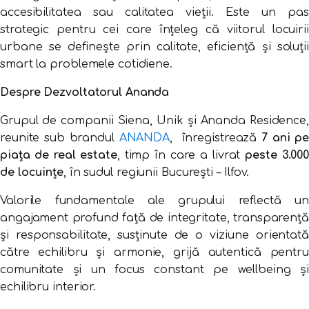
accesibilitatea sau calitatea vieții. Este un pas
strategic pentru cei care înțeleg că viitorul locuirii
urbane se definește prin calitate, eficiență și soluții
smart la problemele cotidiene.
Despre Dezvoltatorul Ananda
Grupul de companii Siena, Unik și Ananda Residence,
reunite sub brandul
ANANDA
, înregistrează
7 ani p
piața de real estate
, timp în care a livrat
peste 3.00
de locuințe
, în sudul regiunii București – Ilfov.
Valorile fundamentale ale grupului reflectă un
angajament profund față de integritate, transparență
și responsabilitate, susținute de o viziune orientată
către echilibru și armonie, grijă autentică pentru
comunitate și un focus constant pe wellbeing și
echilibru interior.