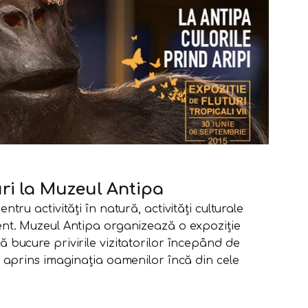
uri la Muzeul Antipa
ntru activități în natură, activități culturale
ment. Muzeul Antipa organizează o expoziție
ă bucure privirile vizitatorilor începând de
au aprins imaginația oamenilor încă din cele