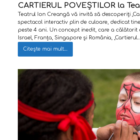
CARTIERUL POVEȘTILOR la Teat
Teatrul Ion Creangă vă invită să descoperiți „Car
spectacol interactiv plin de culoare, dedicat tin
peste 4 ani. Un concept inedit, care a călătorit c
Israel, Franța, Singapore și România, „Cartierul
Citește mai mult...