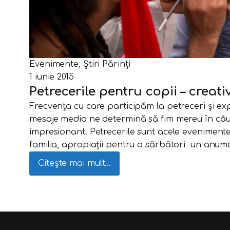
Evenimente
,
Știri Părinți
1 iunie 2015
Petrecerile pentru copii – creat
Frecvența cu care participăm la petreceri și ex
mesaje media ne determină să fim mereu în căut
impresionant. Petrecerile sunt acele evenimen
familia, apropiații pentru a sărbători un anu
Citește mai mult...