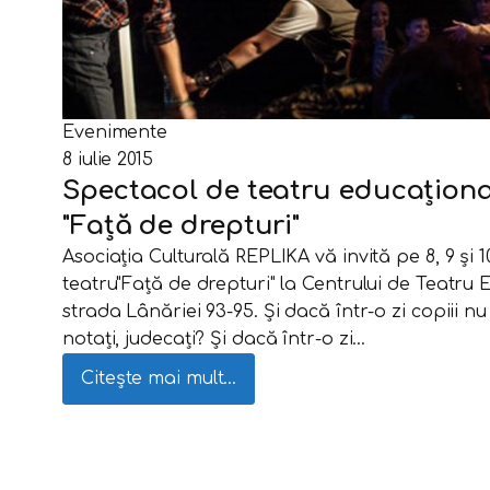
Evenimente
8 iulie 2015
Spectacol de teatru educațional 
"Față de drepturi"
Asociația Culturală REPLIKA vă invită pe 8, 9 și 1
teatru"Față de drepturi" la Centrului de Teatru 
strada Lânăriei 93-95. Și dacă într-o zi copiii nu v
notați, judecați? Și dacă într-o zi…
Citește mai mult...