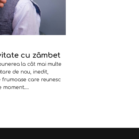
ivitate cu zâmbet
punerea la cât mai multe
are de nou, inedit,
te frumoase care reunesc
me moment.…