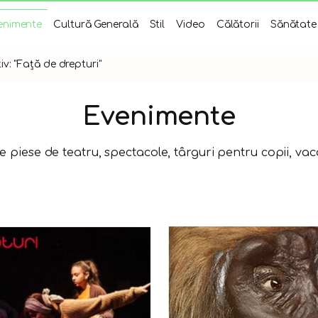
enimente
Cultură Generală
Stil
Video
Călătorii
Sănătate
v: "Față de drepturi"
Evenimente
re piese de teatru, spectacole, târguri pentru copii, vaca