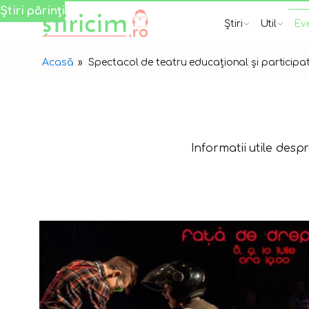
Știri părinți
Știri
Util
Ev
Acasă
»
Spectacol de teatru educațional și participati
Informatii utile desp