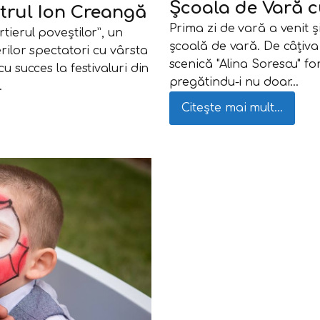
Școala de Vară c
rul Ion Creangă
Prima zi de vară a venit 
tierul poveștilor”, un
școală de vară. De câțiva 
erilor spectatori cu vârsta
scenică "Alina Sorescu" fo
u succes la festivaluri din
pregătindu-i nu doar…
…
Citește mai mult...