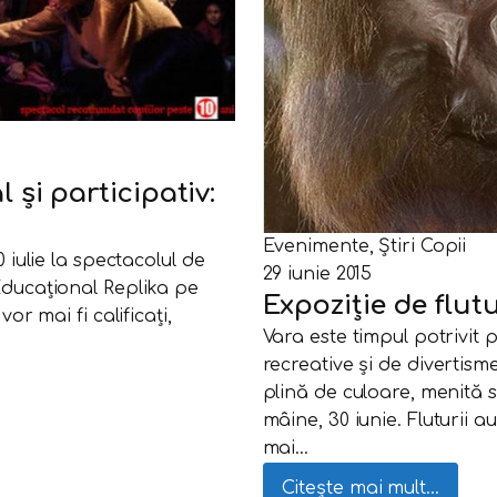
și participativ:
Evenimente
,
Știri Copii
0 iulie la spectacolul de
29 iunie 2015
Educațional Replika pe
Expoziție de flut
or mai fi calificați,
Vara este timpul potrivit pe
recreative și de divertis
plină de culoare, menită s
mâine, 30 iunie. Fluturii 
mai…
Citește mai mult...